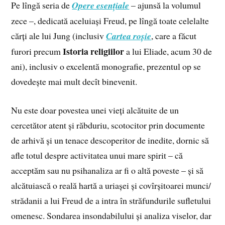
Pe lîngă seria de
Opere esen­țiale
– ajunsă la volumul
zece –, dedicată aceluiași Freud, pe lîngă toate celelalte
cărți ale lui Jung (inclusiv
Cartea roșie
, care a făcut
Istoria religiilor
furori precum
a lui Eliade, acum 30 de
ani), inclusiv o excelentă monografie, prezentul op se
dovedește mai mult decît binevenit.
Nu este doar povestea unei vieți alcătuite de un
cercetător atent și răbduriu, scotocitor prin documente
de arhivă și un tenace descoperitor de inedite, dornic să
afle totul despre activitatea unui mare spirit – că
acceptăm sau nu psihanaliza ar fi o altă poveste – și să
alcătuiască o reală hartă a uriașei și covîrșitoarei munci/
strădanii a lui Freud de a intra în străfundurile sufletului
omenesc. Sondarea insondabilului și analiza viselor, dar