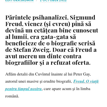
EDITURA3ADMIN
1 OCTOBER 2012
Părintele psihanalizei,
Sigmund
Freud
, vienez (și evreu) pînă să
devină un cetățean bine cunoscut
al lumii, era gata-gata să
beneficieze de o biografie scrisă
de Stefan Zweig. Doar că Freud a
avut mereu un dinte contra
biografiilor și a refuzat oferta.
Aflăm detalii din Cuvîntul înainte al lui Peter Gay,
autorul unei masive și erudite biografii,
Freud. O viață
pentru timpul nostru
, care apare acum și în limba
română.