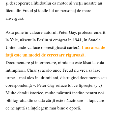
și descoperirea libidoului ca motor al vieții noastre au
făcut din Freud și ideile lui un personaj de mare
anvergură.
Asta pune în valoare autorul, Peter Gay, profesor emerit
la Yale, născut la Berlin și emigrat în 1941, în Statele
Lucrarea de
Unite, unde va face o prestigioasă carieră.
față este un model de cercetare riguroasă.
Documentare și interpretare, nimic nu este lăsat la voia
întîmplării. Chiar și acolo unde Freud nu vrea să lase
urme – mai ales în ultimii ani, distrugînd documente sau
corespondență –, Peter Gay reface tot ce lipsește. (…)
Multe detalii istorice, multe mărturii inedite pentru noi –
bibliografia din coada cărții este năucitoare –, fapt care
ce ne ajută să înțelegem mai bine o epocă.