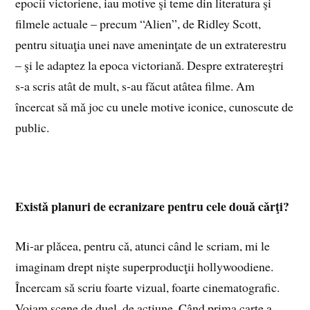
epocii victoriene, iau motive şi teme din literatura şi
filmele actuale – precum “Alien”, de Ridley Scott,
pentru situaţia unei nave ameninţate de un extraterestru
– şi le adaptez la epoca victorianǎ. Despre extratereştri
s-a scris atât de mult, s-au fǎcut atâtea filme. Am
încercat sǎ mǎ joc cu unele motive iconice, cunoscute de
public.
Existǎ planuri de ecranizare pentru cele douǎ cǎrţi?
Mi-ar plǎcea, pentru cǎ, atunci când le scriam, mi le
imaginam drept nişte superproducţii hollywoodiene.
Încercam sǎ scriu foarte vizual, foarte cinematografic.
Voiam scene de duel, de acţiune. Când prima carte a