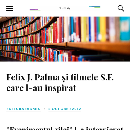
Felix J. Palma și filmele S.F.
care l-au inspirat
EDITURA3ADMIN
2 OCTOBER 2012
”Evenimentul zilei” l-a intervievat