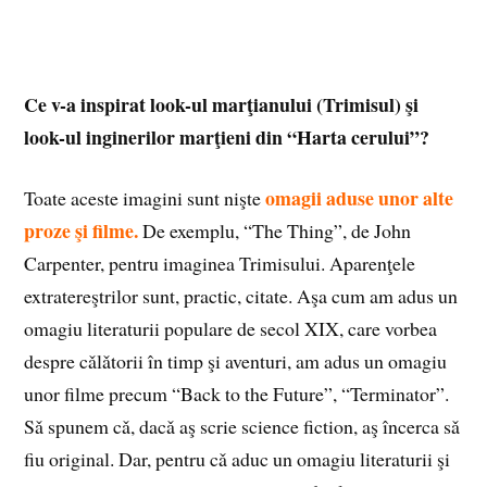
Ce v-a inspirat look-ul marţianului (Trimisul) şi
look-ul inginerilor marţieni din “Harta cerului”?
omagii aduse unor alte
Toate aceste imagini sunt nişte
proze şi filme.
De exemplu, “The Thing”, de John
Carpenter, pentru imaginea Trimisului. Aparenţele
extratereştrilor sunt, practic, citate. Aşa cum am adus un
omagiu literaturii populare de secol XIX, care vorbea
despre cǎlǎtorii în timp şi aventuri, am adus un omagiu
unor filme precum “Back to the Future”, “Terminator”.
Sǎ spunem cǎ, dacǎ aş scrie science fiction, aş încerca sǎ
fiu original. Dar, pentru cǎ aduc un omagiu literaturii şi