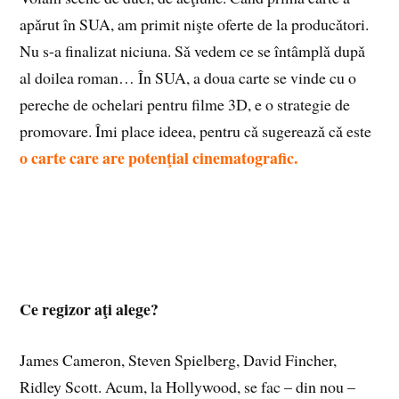
apǎrut în SUA, am primit nişte oferte de la producǎtori.
Nu s-a finalizat niciuna. Sǎ vedem ce se întâmplǎ dupǎ
al doilea roman… În SUA, a doua carte se vinde cu o
pereche de ochelari pentru filme 3D, e o strategie de
promovare. Îmi place ideea, pentru cǎ sugereazǎ cǎ este
o carte care are potenţial cinematografic.
Ce regizor aţi alege?
James Cameron, Steven Spielberg, David Fincher,
Ridley Scott. Acum, la Hollywood, se fac – din nou –