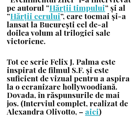
pe autorul ”
Hărții timpului
” și al
”
Hărții cerului
”, care tocmai și-a
lansat la București cel de-al
doilea volum al trilogiei sale
victoriene.
Tot ce scrie Felix J. Palma este
inspirat de filmul S.F. și este
suficient de vizual pentru a aspira
la o ecranizare hollywoodiană.
Dovada, în răspunsurile de mai
jos. (Interviul complet, realizat de
Alexandra Olivotto, –
aici
)