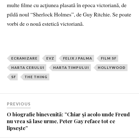
multe filme cu acţiunea plasatǎ în epoca victorianǎ, de
pildǎ noul “Sherlock Holmes”, de Guy Ritchie. Se poate
vorbi de o nouǎ esteticǎ victorianǎ.
ECRANIZARE
EVZ
FELIX J PALMA
FILM SF
HARTA CERULUI
HARTA TIMPULUI
HOLLYWOOD
SF
THE THING
PREVIOUS
O biografie binevenită: ”Chiar și acolo unde Freud
nu vrea să lase urme, Peter Gay reface tot ce
lipsește”