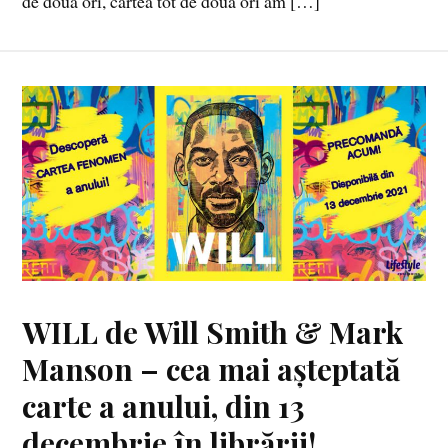
de două ori, cartea tot de două ori am […]
WILL de Will Smith & Mark
Manson – cea mai așteptată
carte a anului, din 13
decembrie în librării!