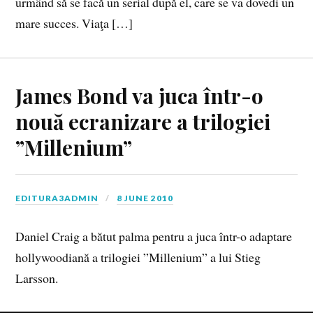
urmând să se facă un serial după el, care se va dovedi un
mare suc­ces. Viaţa […]
James Bond va juca într-o
nouă ecranizare a trilogiei
”Millenium”
EDITURA3ADMIN
8 JUNE 2010
Daniel Craig a bătut palma pentru a juca într-o adaptare
hollywoodiană a trilogiei ”Millenium” a lui Stieg
Larsson.