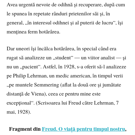
Avea urgentă nevoie de odihnă și recuperare, după cum
le spunea în repetate rânduri prietenilor săi și, în
general, „în interesul odihnei și al puterii de lucru“, își
menținea ferm hotărârea.
Dar uneori își încălca hotărârea, în special când era
rugat să analizeze un „student“ — un viitor analist — și
nu un „pacient“. Astfel, în 1928, s-a oferit să-l analizeze
pe Philip Lehrman, un medic american, în timpul verii
„pe muntele Semmering (aflat la două ore și jumătate
distanță de Viena), ceea ce pentru mine este
excepțional“. (Scrisoarea lui Freud către Lehrman, 7
mai, 1928).
Fragment din
Freud. O viață pentru timpul nostru
,