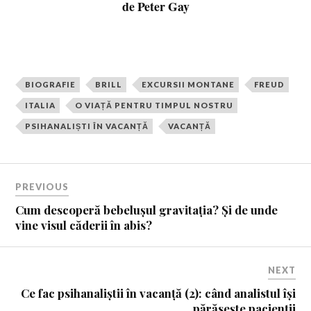
de Peter Gay
BIOGRAFIE
BRILL
EXCURSII MONTANE
FREUD
ITALIA
O VIAȚĂ PENTRU TIMPUL NOSTRU
PSIHANALIȘTI ÎN VACANȚĂ
VACANȚĂ
PREVIOUS
Cum descoperă bebelușul gravitația? Și de unde
vine visul căderii în abis?
NEXT
Ce fac psihanaliștii în vacanță (2): când analistul își
părăsește pacienții