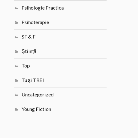
Psihologie Practica
Psihoterapie
SF & F
Știință
Top
Tu și TREI
Uncategorized
Young Fiction