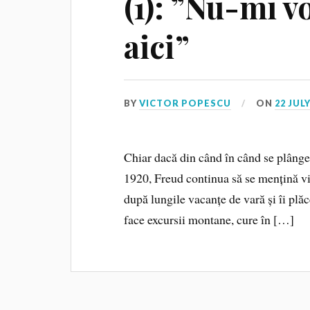
(1): ”Nu-mi v
aici”
BY
VICTOR POPESCU
ON
22 JULY
Chiar dacă din când în când se plângea
1920, Freud continua să se mențină vig
după lungile vacanțe de vară și îi plăc
face excursii montane, cure în […]