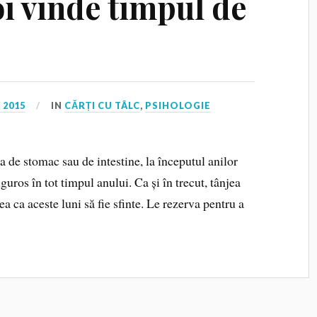
oi vinde timpul de
 2015
IN
CĂRȚI CU TÂLC
,
PSIHOLOGIE
 de stomac sau de intestine, la începutul anilor
uros în tot timpul anului. Ca și în trecut, tânjea
ea ca aceste luni să fie sfinte. Le rezerva pentru a