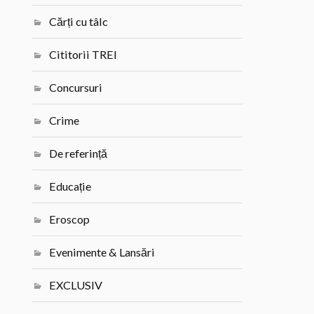
Cărți cu tâlc
Cititorii TREI
Concursuri
Crime
De referință
Educație
Eroscop
Evenimente & Lansări
EXCLUSIV