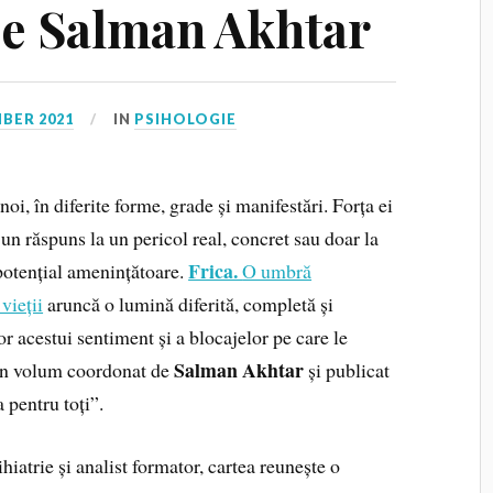
de Salman Akhtar
BER 2021
IN
PSIHOLOGIE
noi, în diferite forme, grade și manifestări. Forța ei
ă un răspuns la un pericol real, concret sau doar la
Frica.
 potențial amenințătoare.
O umbră
vieții
aruncă o lumină diferită, completă și
r acestui sentiment și a blocajelor pe care le
Salman Akhtar
-un volum coordonat de
și publicat
 pentru toți”.
hiatrie și analist formator, cartea reunește o