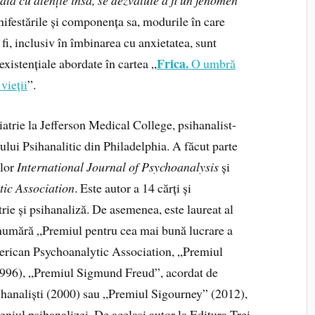
nifestările și componența sa, modurile în care
 fi, inclusiv în îmbinarea cu anxietatea, sunt
Frica.
 existențiale abordate în cartea „
O umbră
vieții
”.
iatrie la Jefferson Medical College, psihanalist-
ului Psihanalitic din Philadelphia. A făcut parte
ilor
International Journal of Psychoanalysis
și
tic Association
. Este autor a 14 cărți și
ie și psihanaliză. De asemenea, este laureat al
 numără „Premiul pentru cea mai bună lucrare a
merican Psychoanalytic Association, „Premiul
1996), „Premiul Sigmund Freud”, acordat de
hanaliști (2000) sau „Premiul Sigourney” (2012),
eniul psihanalizei. De același autor la Editura Trei