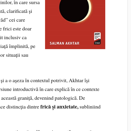
nilor, în care sursa
ă, clarificată și
văd” cei care
 frici este doar
it inclusiv ca
viață împlinită, pe
or situații sau
 și a o așeza în contextul potrivit, Akhtar își
ursiune introductivă în care explică în ce contexte
e această graniță, devenind patologică. De
frică și anxietate,
ace distincția dintre
subliniind