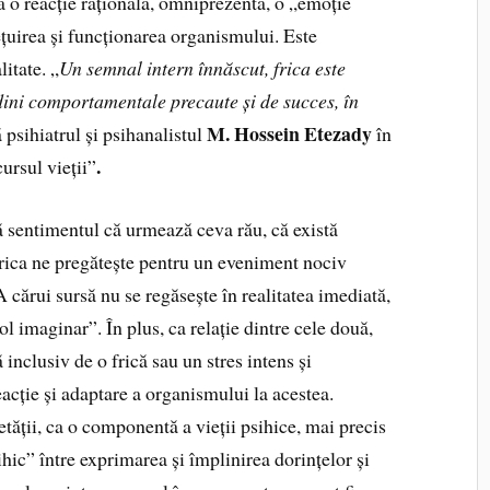
a o reacție rațională, omniprezentă, o „emoție
țuirea și funcționarea organismului. Este
itate. „
Un semnal intern înnăscut, frica este
udini comportamentale precaute și de succes, în
M. Hossein Etezady
 psihiatrul și psihanalistul
în
.
cursul vieții”
ă sentimentul că urmează ceva rău, că există
frica ne pregătește pentru un eveniment nociv
A cărui sursă nu se regăsește în realitatea imediată,
 imaginar”. În plus, ca relație dintre cele două,
 inclusiv de o frică sau un stres intens și
acție și adaptare a organismului la acestea.
etății, ca o componentă a vieții psihice, mai precis
ihic” între exprimarea și împlinirea dorințelor și