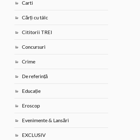
Carti
Cărți cu tâlc
Cititorii TREI
Concursuri
Crime
De referință
Educație
Eroscop
Evenimente & Lansări
EXCLUSIV