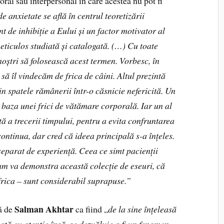
oral sau interpersonal în care acestea nu pot fi
e anxietate se află în centrul teoretizării
t de inhibiție a Eului și un factor motivator al
meticulos studiată și catalogată. (…) Cu toate
noștri să folosească acest termen. Vorbesc, în
să îl vindecăm de frica de câini. Altul prezintă
n spatele rămânerii într-o căsnicie nefericită. Un
e baza unei frici de vătămare corporală. Iar un al
tă a trecerii timpului, pentru a evita confruntarea
continua, dar cred că ideea principală s-a înțeles.
separat de experiență. Ceea ce simt pacienții
cum va demonstra această colecție de eseuri, că
 frica – sunt considerabil suprapuse.”
Salman Akhtar
ă de
ca fiind „
de la sine înțeleasă
tă cu atenție însă, se dezvăluie a fi un fenomen