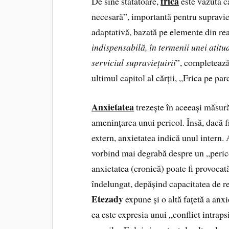
frica
De sine stătătoare,
este văzută c
necesară”, importantă pentru supravie
adaptativă, bazată pe elemente din real
indispensabilă, în termenii unei atit
serviciul supraviețuirii
”, completează
ultimul capitol al cărții, „Frica pe par
Anxietatea
trezește în aceeași măsur
amenințarea unui pericol. Însă, dacă 
extern, anxietatea indică unul intern. 
vorbind mai degrabă despre un „pericol
anxietatea (cronică) poate fi provocată
îndelungat, depășind capacitatea de re
Etezady
expune și o altă fațetă a anxi
ea este expresia unui „conflict intraps