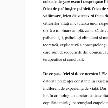
șase eseuri
șase fr
colecție de
despre
frica de prăbușire psihică, frica de 
vătămare, frica de succes, și frica 
cititorilor aflați în căutarea unor răs
oferă o îmbinare amplă, ca sursă de c
psihanaliști, psihologi clinicieni și m
teoretică, explicativă a conceptelor și 
care sunt descoperirile din domeniul cl
terapeutice și concluzii.
De ce șase frici și de ce acestea?
Ele 
datorită prezenței constante în existe
indiferent de experiența de viață. Dar 
lor, în cronologia etapelor de dezvolt
copilăria mică și parcurgând etapele m