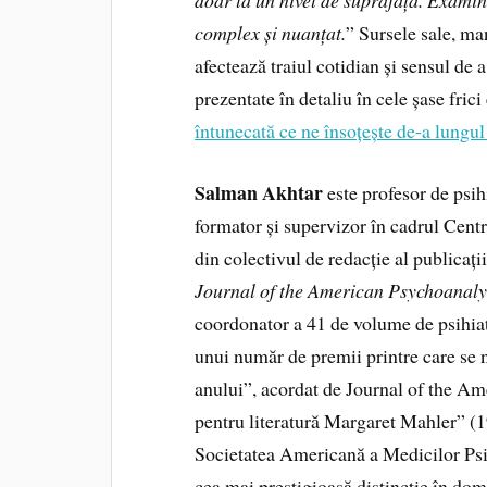
complex și nuanțat.
” Sursele sale, ma
afectează traiul cotidian și sensul de a
prezentate în detaliu în cele șase frici
întunecată ce ne însoțește de-a lungul 
Salman Akhtar
este profesor de psih
formator și supervizor în cadrul Centr
din colectivul de redacție al publicați
Journal of the American Psychoanaly
coordonator a 41 de volume de psihiatr
unui număr de premii printre care se
anului”, acordat de Journal of the A
pentru literatură Margaret Mahler” (
Societatea Americană a Medicilor Psi
cea mai prestigioasă distincție în dom