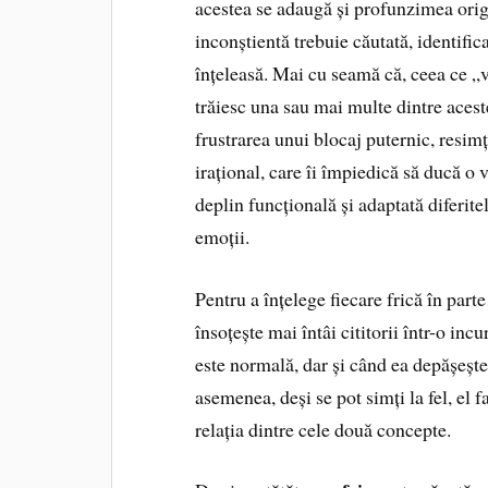
acestea se adaugă și profunzimea origi
inconștientă trebuie căutată, identificat
înțeleasă. Mai cu seamă că, ceea ce „
trăiesc una sau mai multe dintre aceste
frustrarea unui blocaj puternic, resimț
irațional, care îi împiedică să ducă o 
deplin funcțională și adaptată diferitel
emoții.
Pentru a înțelege fiecare frică în parte
însoțește mai întâi cititorii într-o inc
este normală, dar și când ea depășeșt
asemenea, deși se pot simți la fel, el f
relația dintre cele două concepte.