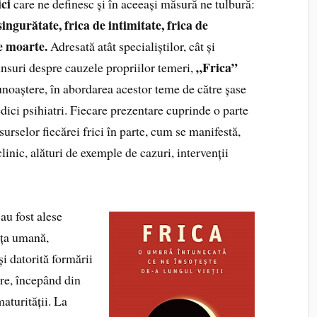
ici
care ne definesc și în aceeași măsură ne tulbură:
singurătate, frica de intimitate, frica de
de moarte.
Adresată atât specialiștilor, cât și
„Frica”
punsuri despre cauzele propriilor temeri,
unoaștere, în abordarea acestor teme de către șase
edici psihiatri. Fiecare prezentare cuprinde o parte
surselor fiecărei frici în parte, cum se manifestă,
inic, alături de exemple de cazuri, intervenții
au fost alese
nța umană,
și datorită formării
are, începând din
aturității. La