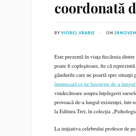
coordonată 
BY
VIOREL VRABIE
ON
28 NOVEM
Este prezentă în viața fiecăruia dintre 
poate fi copleșitoare, fie că reprezint
gândurile care ne poartă spre situații
întunecată ce ne însoțește de-a lungul 
vindecătoare asupra înțelegerii surselo
provoacă de-a lungul existenței, într
la Editura Trei, în colecția „Psihologia
La inițiativa celebrului profesor de psi