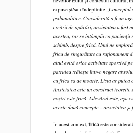
nevoilor Eului și contextul cultural, m
expuse și/sau îndeplinite.„
Conceptul d
psihanalitice. Considerată a fi un agen
creării de apărări, anxietatea a fost 
acestea, rar se întâmplă ca pacienții 
schimb, despre frică. Unul ne imploră 
frica de singurătate ca raționament di
altul evită orice activitate sportivă p
patrulea trăiește într-o negare absolu
cu frica sa de moarte. Lista ar putea 
Anxietatea este un construct teoretic 
noștri este frică. Adevărul este, așa 
aceste două concepte – anxietatea și
frica
În acest context,
este considerat
doar la un nivel de suprafață. Examina