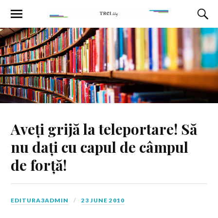
Aveți grijă la teleportare! Să
nu dați cu capul de câmpul
de forță!
EDITURA3ADMIN
23 JUNE 2010