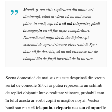
Mamă, ţi-am citit supărarea din minte azi
dimineaţă, când ai văzut că nu mai avem
pâine în casă, aşa că
o să mă teleportez până
la magazin
ca să fac nişte cumpărături.
Durează mai puţin decât dacă foloseşti
sistemul de aprovizionare electronică. Sper
doar să fie deschis, să nu mă ciocnesc iar de
câmpul ăla de forţă invizibil de la intrare.
Scena domestică de mai sus nu este desprinsă din vreun
serial de comedie SF, ci ar putea reprezenta un schimb
de replici obişnuit într-o realitate viitoare, probabil cam
în felul acesta ar vorbi copiii urmaşilor noştri. Vestea
telepatia, teleportarea sau câmpurile
bună sau nu e că