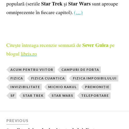
Star Trek
Star Wars
populară (seriile
şi
sunt aproape
omniprezente în fiecare capitol).
(…)
Sever Gulea
Citește întreaga recenzie semnată de
pe
blogul
libris.ro
ACUM PENTRU VIITOR
CAMPURI DE FORTA
FIZICA
FIZICA CUANTICA
FIZICA IMPOSIBILULUI
INVIZIBILITATE
MICHIO KAKUL
PREMONIȚIE
SF
STAR TREK
STAR WARS
TELEPORTARE
PREVIOUS