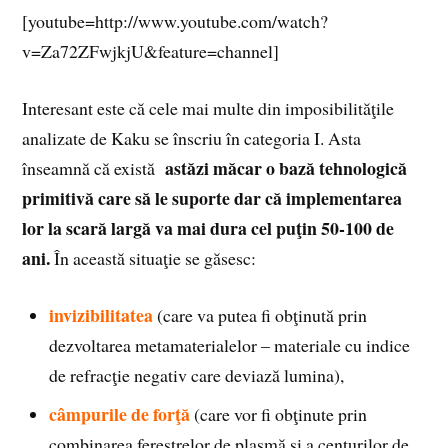
[youtube=http://www.youtube.com/watch?
v=Za72ZFwjkjU&feature=channel]
Interesant este că cele mai multe din imposibilităţile
analizate de Kaku se înscriu în categoria I. Asta
astăzi măcar o bază tehnologică
înseamnă că există
primitivă care să le suporte dar că implementarea
lor la scară largă va mai dura cel puţin 50-100 de
ani.
În această situaţie se găsesc:
invizibilitatea
(care va putea fi obţinută prin
dezvoltarea metamaterialelor – materiale cu indice
de refracţie negativ care deviază lumina),
câmpurile de forţă
(care vor fi obţinute prin
combinarea ferestrelor de plasmă şi a centurilor de