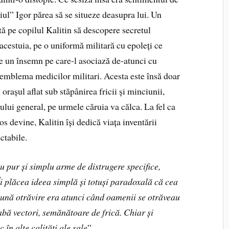
ul” Igor părea să se situeze deasupra lui. Un
tă pe copilul Kalitin să descopere secretul
 acestuia, pe o uniformă militară cu epoleți ce
de un însemn pe care-l asociază de-atunci cu
 emblema medicilor militari. Acesta este însă doar
orașul aflat sub stăpânirea fricii și minciunii,
ului general, pe urmele căruia va călca. La fel ca
os devine, Kalitin își dedică viața inventării
ctabile.
au pur și simplu arme de distrugere specifice,
 Îi plăcea ideea simplă și totuși paradoxală că cea
bună otrăvire era atunci când oamenii se otrăveau
rabă vectori, semănătoare de frică. Chiar și
 în alte calități ale sale
”.