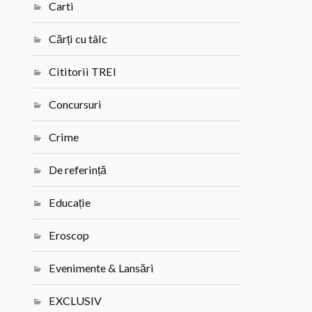
Carti
Cărți cu tâlc
Cititorii TREI
Concursuri
Crime
De referință
Educație
Eroscop
Evenimente & Lansări
EXCLUSIV