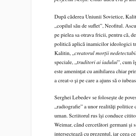
După căderea Uniunii Sovietice, Kalit
„copilul său de suflet”, Neofitul. Ascu
pe pielea sa otrava fricii, pentru că, d
politică aplică inamicilor ideologici 
Kalitin, „
creatorul morții nedetectabi
speciale, „
truditori ai iadului
”, cum î
este amenințat cu anihilarea chiar pri
a creat-o și pe care a ajuns să o iube
Serghei Lebedev se folosește de poves
„radiografie” a unor realități politice 
uman. Scriitorul rus își conduce cititor
Weimar, când cercetători germani și so
intersectează cu prezentul, iar ceea ce