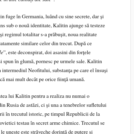
in fuge în Germania, luând cu sine secrete, dar și
ns sub o nouă identitate, Kalitin ajunge să testeze
eși regimul totalitar s-a prăbușit, noua realitate
tratamente similare celor din trecut. După ce
le
”, este deconspirat, doi asasini din forțele
și spun în glumă, pornesc pe urmele sale. Kalitin
n intermediul Neofitului, substanța pe care el însuși
ască mai mult decât pe orice ființă umană.
tea lui Kalitin pentru a realiza nu numai o
din Rusia de astăzi, ci și una a tenebrelor sufletului
ii în trecutul istoric, pe timpul Republicii de la
vietici testau în secret arme chimice. Trecutul se
 le unește este străveche dorință de putere și