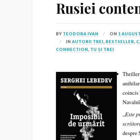
Rusiei cont
BY
TEODORA IVAN
ON
1 AUGUST
IN
AUTORII TREI
,
BESTSELLER
,
C
CONNECTION
,
TU ȘI TREI
Thrille
anihilar
coincis
Navalnî
„
Este p
scriitor
despre 