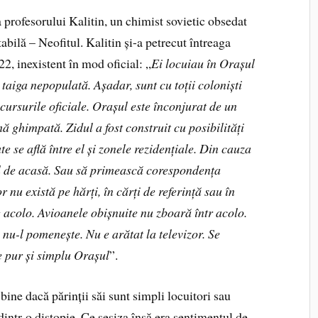
 profesorului Kalitin, un chimist sovietic obsedat
abilă – Neofitul. Kalitin și-a petrecut întreaga
22, inexistent în mod oficial: „
Ei locuiau în Orașul
 taiga nepopulată. Așadar, sunt cu toții coloniști
scursurile oficiale. Orașul este înconjurat de un
 ghimpată. Zidul a fost construit cu posibilități
e se află între el și zonele rezidențiale. Din cauza
nul de acasă. Sau să primească corespondența
 nu există pe hărți, în cărți de referință sau în
g acolo. Avioanele obișnuite nu zboară într acolo.
nu-l pomenește. Nu e arătat la televizor. Se
e pur și simplu Orașul
”.
 bine dacă părinții săi sunt simpli locuitori sau
dintr-o distopie. Ce sesiza însă era sentimentul de