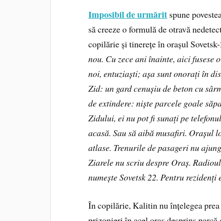
Imposibil de urmărit
spune povestea
să creeze o formulă de otravă nedetect
copilărie și tinerețe în orașul Sovetsk-
nou. Cu zece ani înainte, aici fusese o
noi, entuziaști; așa sunt onorați în di
Zid: un gard cenușiu de beton cu sârmă
de extindere: niște parcele goale săpat
Zidului, ei nu pot fi sunați pe telefo
acasă. Sau să aibă musafiri. Orașul lor
atlase. Trenurile de pasageri nu ajun
Ziarele nu scriu despre Oraș. Radioul 
numește Sovetsk 22. Pentru rezidenți 
În copilărie, Kalitin nu înțelegea prea
prizonieri în acel oraș desprins parcă 