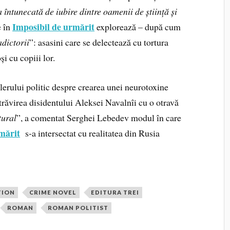
a întunecată de iubire dintre oamenii de știință și
Imposibil de urmărit
e în
explorează – după cum
dictorii
”: asasini care se delectează cu tortura
și cu copiii lor.
llerului politic despre crearea unei neurotoxine
otrăvirea disidentului Aleksei Navalnîi cu o otravă
tural
”, a comentat Serghei Lebedev modul în care
mărit
s-a intersectat cu realitatea din Rusia
TION
CRIME NOVEL
EDITURA TREI
ROMAN
ROMAN POLITIST