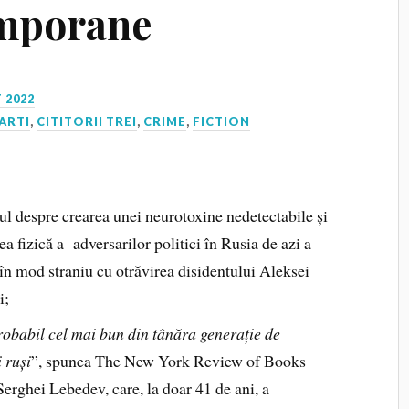
emporane
 2022
ARTI
,
CITITORII TREI
,
CRIME
,
FICTION
rul despre crearea unei neurotoxine nedetectabile și
ea fizică a adversarilor politici în Rusia de azi a
 în mod straniu cu otrăvirea disidentului Aleksei
i;
robabil cel mai bun din tânăra generație de
i ruși
”, spunea The New York Review of Books
Serghei Lebedev, care, la doar 41 de ani, a