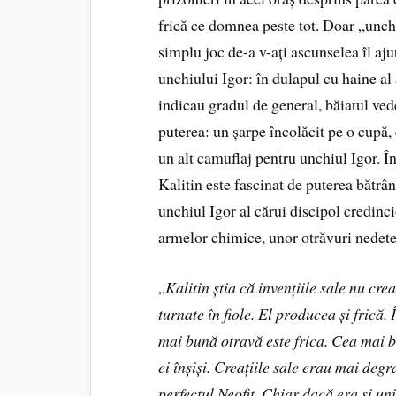
frică ce domnea peste tot. Doar „unchi
simplu joc de-a v-ați ascunselea îl aju
unchiului Igor: în dulapul cu haine al
indicau gradul de general, băiatul ve
puterea: un șarpe încolăcit pe o cupă,
un alt camuflaj pentru unchiul Igor. În 
Kalitin este fascinat de puterea bătrân
unchiul Igor al cărui discipol credinci
armelor chimice, unor otrăvuri nedete
„
Kalitin știa că invențiile sale nu cre
turnate în fiole. El producea și frică.
mai bună otravă este frica. Cea mai 
ei înșiși. Creațiile sale erau mai deg
perfectul Neofit. Chiar dacă era și unic