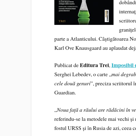
dobândi
interna
scriitor
granițel
parte a Atlanticului. Câștigătoarea No
Karl Ove Knausgaard au aplaudat deja 
Editura Trei
Imposibil 
Publicat de
,
Serghei Lebedev, o carte „
mai degrabă
cele două genuri
”, preciza scriitorul 
Guardian.
„
Noua față a răului are rădăcini în v
referindu-se la metodele mai vechi și 
fostul URSS și în Rusia de azi, ceea 