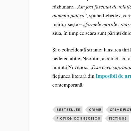
răzbunare. „
Am fost fascinat de relați
oamenii puterii
”, spune Lebedev, car
mărturisește – „
formele morale contra
ziua, în timp ce seara sunt părinți duio
Și o coincidență stranie: lansarea thri
nedetectabile, Neofitul, a coincis cu 
numită Novicioc. „
Este ceva suprana
Imposibil de ur
ficțiunea literară din
contemporană.
BESTSELLER
CRIME
CRIME FIC
FICTION CONNECTION
FICȚIUNE