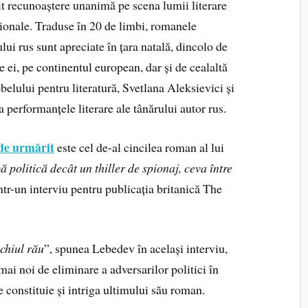
t recunoaștere unanimă pe scena lumii literare
ționale. Traduse în 20 de limbi, romanele
ului rus sunt apreciate în țara natală, dincolo de
e ei, pe continentul european, dar și de cealaltă
belului pentru literatură, Svetlana Aleksievici și
performanțele literare ale tânărului autor rus.
de urmărit
este cel de-al cincilea roman al lui
 politică decât un thiller de spionaj, ceva între
într-un interviu pentru publicația britanică The
echiul rău
”, spunea Lebedev în același interviu,
mai noi de eliminare a adversarilor politici în
ce constituie și intriga ultimului său roman.