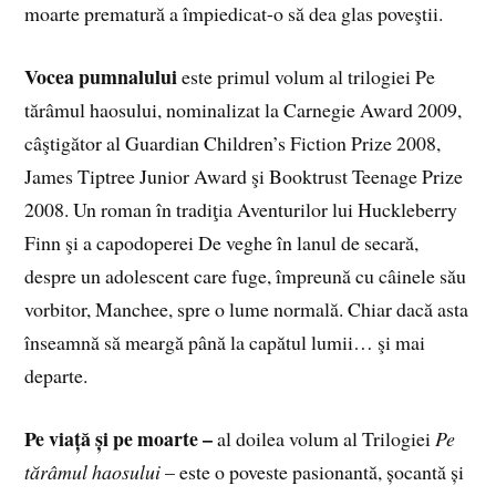
moarte prematură a împiedicat-o să dea glas poveştii.
Vocea pumnalului
este primul volum al trilogiei Pe
tărâmul haosului, nominalizat la Carnegie Award 2009,
câştigător al Guardian Children’s Fiction Prize 2008,
James Tiptree Junior Award şi Booktrust Teenage Prize
2008. Un roman în tradiţia Aventurilor lui Huckleberry
Finn şi a capodoperei De veghe în lanul de secară,
despre un adolescent care fuge, împreună cu câinele său
vorbitor, Manchee, spre o lume normală. Chiar dacă asta
înseamnă să meargă până la capătul lumii… şi mai
departe.
Pe viață și pe moarte –
al doilea volum al Trilogiei
Pe
tărâmul haosului
– este o poveste pasionantă, șocantă și