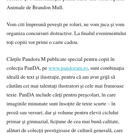
Animale de Brandon Mull.
Vom citi împreună povești pe roluri, ne vom juca și vom
organiza concursuri distractive. La finalul evenimentului
toți copiii vor primi o carte cadou.
Cărțile Pandora M publicate special pentru copii în
colecția PanDA, pe
www.pandoram.ro
, sunt combinația
ideală de text și ilustrație, pentru că am avut grijă să
căutăm cei mai talentați ilustratori și cele mai frumoase
texte. PanDA include cărți pentru preșcolari, în care
imaginile minunate sunt însoțite de texte scurte – în
proză sau versuri, dar și volume pentru elevii ciclului
primar și gimnazial, ficțiune de cea mai bună calitate,
alături de colecții prestigioase de cultură generală, care