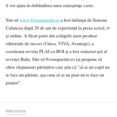
îi vor ajuta în dobândirea unor cunoștințe vaste.
Site-ul
www.9vremparinti.ro
a fost înființat de Simona
Calancea după 20 de ani de experiență în presa scrisă, tv
și online. A făcut parte din echipele unor produse
editoriale de succes (Unica, VIVA, Avantaje), a
coordonat revista PLAI cu BOI și a fost redactor-șef al
revistei Baby. Site-ul 9vremparinti.ro își propune să
ofere răspunsuri părinților care știu că ”să ai un copil nu
te face un părinte, așa cum să ai un pian nu te face un
pianist”.
PREVIOUS