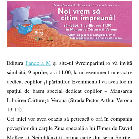
Editura
Pandora M
și site-ul 9vremparinti.ro vă invită
sâmbătă, 9 aprilie, ora 11.00, la un eveniment interactiv
dedicat copiilor și părinților. Evenimentul va avea loc în
spațiul de basm special dedicat copiilor – Mansarda
Librăriei Cărturești Verona (Strada Pictor Arthur Verona
13-15).
Cei mici vor avea ocazia să petreacă o oră în compania
poveștilor din cărțile Ziua specială a lui Elmer de David
McKee și Neîmblânziții, prima carte din seria Spirite-