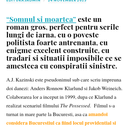
EDITURA3ADMIN
24 NOVEMBER 2013
“Somnul si moartea”
este un
roman gros, perfect pentru serile
lungi de iarna, cu o poveste
politista foarte antrenanta, cu
enigme excelent construite, cu
tradari si situatii imposibile ce se
amesteca cu conspiratii sinistre.
A.J. Kazinski este pseudonimul sub care scriu impreuna
doi danezi: Anders Ronnow Klarlund si Jakob Weineich.
Colaborarea lor a inceput in 1999, dupa ce Klarlund a
realizat scenariul filmului
The Possessed
. Filmul s-a
amandoi
turnat in mare parte la Bucuresti, asa ca
considera Bucurestiul ca fiind locul providential si