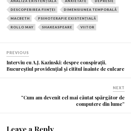
ANALIZĂ EXISTENȚIALĂ
ANXIETATE
DEPRESIE
DESCOPERIREA FIINȚEI
DIMENSIUNEA TEMPORALĂ
MACBETH
PSIHOTERAPIE EXISTENȚIALĂ
ROLLO MAY
SHAKEASPEARE
VIITOR
PREVIOUS
Interviu cu A.J. Kazinski: despre conspirații,
Bucureștiul providențial și cititul înainte de culcare
NEXT
”Cum am devenit cel mai căutat spărgător de
computere din lume”
Leave a Reply