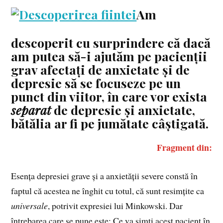
Am
descoperit cu surprindere că dacă
am putea să-i ajutăm pe pacienții
grav afectați de anxietate și de
depresie să se focuseze pe un
punct din viitor, în care vor exista
separat
de depresie și anxietate,
bătălia ar fi pe jumătate câștigată.
Fragment din:
Esența depresiei grave și a anxietății severe constă în
faptul că acestea ne înghit cu totul, că sunt resimțite ca
universale
, potrivit expresiei lui Minkowski. Dar
întrebarea care se pune este: Ce va simți acest pacient în