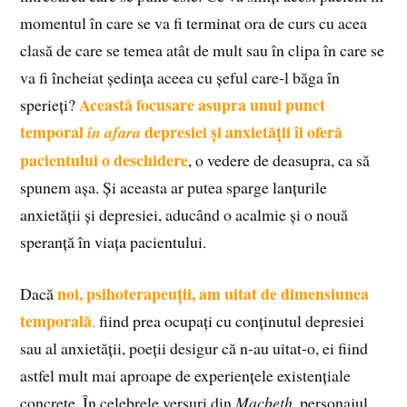
momentul în care se va fi terminat ora de curs cu acea
clasă de care se temea atât de mult sau în clipa în care se
va fi încheiat ședința aceea cu șeful care-l băga în
Această focusare asupra unui punct
sperieți?
temporal
depresiei și anxietății îi oferă
în afara
pacientului o deschidere
, o vedere de deasupra, ca să
spunem așa. Și aceasta ar putea sparge lanțurile
anxietății și depresiei, aducând o acalmie și o nouă
speranță în viața pacientului.
noi, psihoterapeuții, am uitat de dimensiunea
Dacă
temporală
,
fiind prea ocupați cu conținutul depresiei
sau al anxietății, poeții desigur că n-au uitat-o, ei fiind
astfel mult mai aproape de experiențele existențiale
concrete. În celebrele versuri din
Macbeth
, personajul