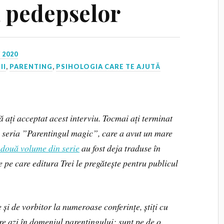
ea pedepselor
 2020
II
,
PARENTING
,
PSIHOLOGIA CARE TE AJUTĂ
ți acceptat acest interviu. Tocmai ați terminat
in seria ”Parentingul magic”, care a avut un mare
 două volume din serie
au fost deja traduse în
 pe care editura Trei le pregătește pentru publicul
 și de vorbitor la numeroase conferințe, știți cu
re azi în domeniul parentingului: sunt pe de o