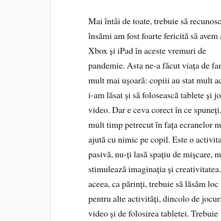
Mai întâi de toate, trebuie să recunos
însămi am fost foarte fericită să avem
Xbox și iPad în aceste vremuri de
pandemie. Asta ne-a făcut viața de fa
mult mai ușoară: copiii au stat mult a
i-am lăsat și să folosească tablete și j
video. Dar e ceva corect în ce spuneți
mult timp petrecut în fața ecranelor nu
ajută cu nimic pe copil. Este o activit
pasivă, nu-ți lasă spațiu de mișcare, n
stimulează imaginația și creativitatea
aceea, ca părinți, trebuie să lăsăm loc 
pentru alte activități, dincolo de jocur
video și de folosirea tabletei. Trebuie