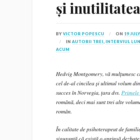
și inutilitat
BY
VICTOR POPESCU
ON
19 JULY
IN
AUTORII TREI
,
INTERVIUL LUN
ACUM
Hedvig Montgomery, vă mulțumesc că a
cel de-al cincilea și ultimul volum d
succes în Norvegia, țara dvs.
Primele
română, deci mai sunt trei alte volume
român.
În calitate de psihoterapeut de familie
siguranță că există o aprinsă dezbate