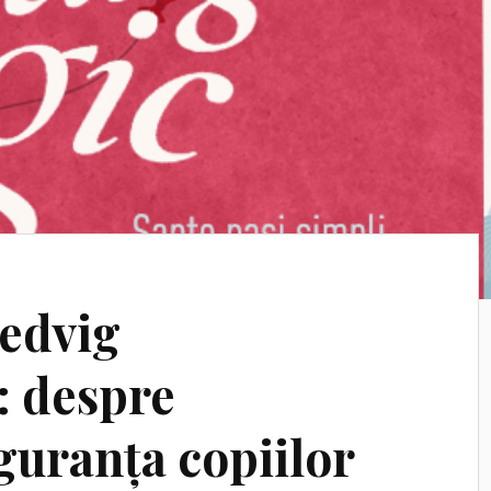
Hedvig
 despre
guranța copiilor