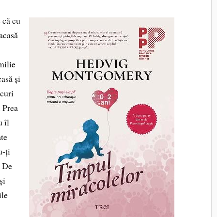
c că eu
 acasă
milie
casă și
ocuri
. Prea
 îl
ate
u-ți
. De
și
ile