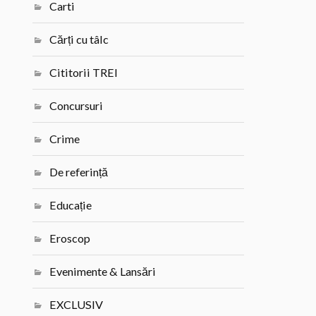
Carti
Cărți cu tâlc
Cititorii TREI
Concursuri
Crime
De referință
Educație
Eroscop
Evenimente & Lansări
EXCLUSIV