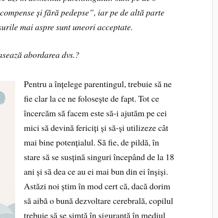
ecompense și fără pedepse”, iar pe de altă parte
surile mai aspre sunt uneori acceptate.
asează abordarea dvs.?
Pentru a înțelege parentingul, trebuie să ne
fie clar la ce ne folosește de fapt. Tot ce
încercăm să facem este să-i ajutăm pe cei
mici să devină fericiți și să-și utilizeze cât
mai bine potențialul. Să fie, de pildă, în
stare să se susțină singuri începând de la 18
ani și să dea ce au ei mai bun din ei înșiși.
Astăzi noi știm în mod cert că, dacă dorim
să aibă o bună dezvoltare cerebrală, copilul
trebuie să se simtă în siguranță în mediul