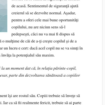
de acasă. Sentimentul de siguranță ajută
creierul să se dezvolte normal. Așadar,
pentru a oferi cele mai bune oportunități
copilului, nu are niciun sens să-l
pedepsești, căci nu va mai fi dispus să
 o mulțime de căi de a-ți crește copilul și de a
r un lucru e cert: dacă acel copil nu se va simți în
a învăța la potențialul său maxim.
 la un moment dat că, în relația părinte-copil,
cesar, parte din dezvoltarea sănătoasă a copiilor
ent își are rostul său. Copiii trebuie să învețe să
 Iar ca să fii realmente fericit, trebuie să ai parte