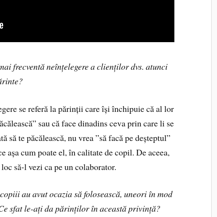
 mai frecventă neînțelegere a clienților dvs. atunci
ărinte?
re se referă la părinții care își închipuie că al lor
păcălească” sau că face dinadins ceva prin care li se
tă să te păcălească, nu vrea ”să facă pe deșteptul”
ce așa cum poate el, în calitate de copil. De aceea,
 loc să-l vezi ca pe un colaborator.
 copiii au avut ocazia să folosească, uneori în mod
 Ce sfat le-ați da părinților în această privință?