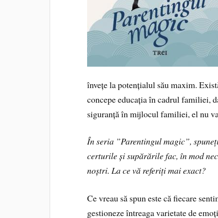
învețe la potențialul său maxim. Există
concepe educația în cadrul familiei, da
siguranță în mijlocul familiei, el nu v
În seria ”Parentingul magic”, spuneți
certurile și supărările fac, în mod ne
noștri. La ce vă referiți mai exact?
Ce vreau să spun este că fiecare sentim
gestioneze întreaga varietate de emoții.