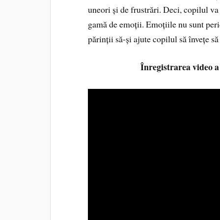
uneori și de frustrări. Deci, copilul va
gamă de emoții. Emoțiile nu sunt pericu
părinții să-și ajute copilul să învețe s
Înregistrarea video a 