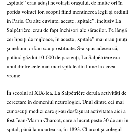
„spitale” erau aduși nevoiașii orașului, de multe ori în
pofida voinței lor, scopul fiind menținerea legii și ordinii
în Paris. Cu alte cuvinte, aceste „spitale”, inclusiv La
Salpêtrière, erau de fapt închisori ale săracilor. Pe lângă
cei lipsiți de mijloace, în aceste „spitale” mai erau ținuți
și nebuni, orfani sau prostituate. S-a spus adesea că,
putând găzdui 10 000 de pacienți, La Salpêtrière era
unul dintre cele mai mari spitale din lume la aceea
vreme.
În secolul al XIX-lea, La Salpêtrière derula activități de
cercetare în domeniul neurologiei. Unul dintre cei mai
cunoscuți medici care și-au desfășurat activitatea aici a
fost Jean-Martin Charcot, care a lucrat peste 30 de ani în
spital, până la moartea sa, în 1893. Charcot și colegul