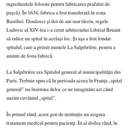
ingredientele folosite pentru fabricarea prafului de
pușcă). În 1634, fabrica a fost transferată în zona
Bastiliei. Douăzeci și doi de ani mai târziu, regele
Ludovic al XIV-lea i-a cerut arhitectului Libéral Bruant
să ridice un spital în același loc. Și așa a fost fondat
spitalul, care a primit numele La Salpêtrière, pentru a
aminti de fosta fabrică.
La Salpêtrière era Spitalul general al municipalității din
Paris. Trebuie spus că în perioada aceea în Franța „spital
general” nu însemna deloc ce ne imaginăm azi când
auzim cuvântul „spital”.
În primul rând, acest gen de instituție nu asigura
tratament medical pentru pacienți. În al doilea rând, în