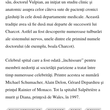
său, doctorul Vulpian, au inițiat un studiu clinic și
anatomic asupra celor câteva sute de pacienți cronici
găzduiți în cele două departamente medicale. Această
tradiție avea să fie dusă mai departe de succesorii lui
Charcot. Astfel au fost descoperite numeroase tulburări
ale sistemului nervos, unele dintre ele primind numele
doctorului (de exemplu, boala Charcot).
Celebrul spital care a fost odată „închisoare” pentru
membrii nedoriți ai societății pariziene a tratat între
timp numeroase celebrități. Printre acestea se numără
Michael Schumacher, Alain Delon, Gérard Depardieu și
prințul Rainier of Monaco. Tot la spitalul Salpêtrière a
murit și Diana, prințesă de Wales, în 1997.