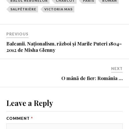
BALUL NEBUNELOR
CHARCOT
PARIS
ROMAN
SALPÊTRIÈRE
VICTORIA MAS
PREVIOUS
Balcanii. Naționalism, război și Marile Puteri 1804–
2012 de Misha Glenny
NEXT
O mână de fier: România …
Leave a Reply
COMMENT
*