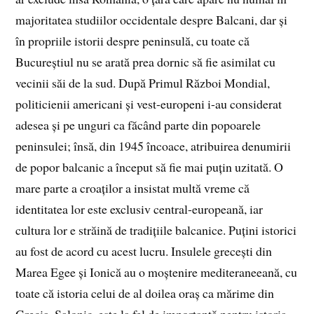
majoritatea studiilor occidentale despre Balcani, dar și
în propriile istorii despre peninsulă, cu toate că
Bucureștiul nu se arată prea dornic să fie asimilat cu
vecinii săi de la sud. După Primul Război Mondial,
politicienii americani și vest-europeni i-au considerat
adesea și pe unguri ca făcând parte din popoarele
peninsulei; însă, din 1945 încoace, atribuirea denumirii
de popor balcanic a început să fie mai puțin uzitată. O
mare parte a croaților a insistat multă vreme că
identitatea lor este exclusiv central-europeană, iar
cultura lor e străină de tradițiile balcanice. Puțini istorici
au fost de acord cu acest lucru. Insulele grecești din
Marea Egee și Ionică au o moștenire mediteraneeană, cu
toate că istoria celui de al doilea oraș ca mărime din