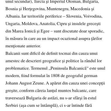
unul secundar), Turcia și Imperiul Otoman, Bulgaria,
Bosnia și Herțegovina, Muntenegru, Macedonia și
Albania. Iar teritoriile periferice – Slovenia, Voivodina,
Ungaria, Moldova, Anatolia, Cipru și insulele grecești
din Marea Ionică și Egee – sunt discutate doar sporadic,
în măsura în care au un impact ocazional asupra țărilor
menționate anterior.
Balcanii sunt dificil de definit tocmai din cauza unui
amestec de descrieri geografice și politice la rândul lor
problematice. Termenul „Peninsula Balcanică“ este unul
modern, fiind formulat în 1808 de geograful german
Johann August Zeune. A apărut din cauza unei concepții
greșite, conform căreia lanțul muntos balcanic, care
traversează Bulgaria de astăzi, nu s-ar sfârși în estul
Serbiei (așa cum se întâmplă), ci s-ar întinde fără