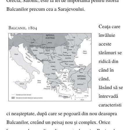
Grecia, Salonic, este la fel de importantă pentru istoria
Balcanilor precum cea a Sarajevoului.
Ceața care
învăluie
aceste
tărâmuri se
ridică din
când în
când,
lăsând să se
întrevadă
caracteristi
ci neașteptate, după care se pogoară din nou deasupra
Balcanilor, creând un peisaj nou și complex. Orice