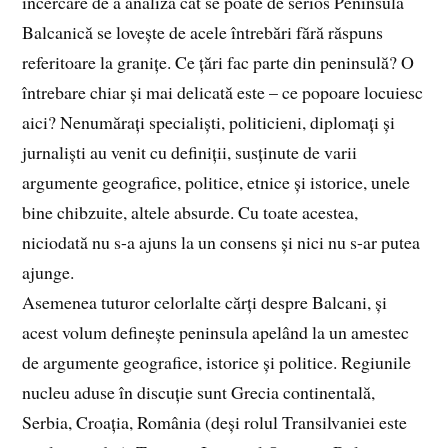
încercare de a analiza cât se poate de serios Peninsula
Balcanică se lovește de acele întrebări fără răspuns
referitoare la granițe. Ce țări fac parte din peninsulă? O
întrebare chiar și mai delicată este – ce popoare locuiesc
aici? Nenumărați specialiști, politicieni, diplomați și
jurnaliști au venit cu definiții, susținute de varii
argumente geografice, politice, etnice și istorice, unele
bine chibzuite, altele absurde. Cu toate acestea,
niciodată nu s-a ajuns la un consens și nici nu s-ar putea
ajunge.
Asemenea tuturor celorlalte cărți despre Balcani, și
acest volum definește peninsula apelând la un amestec
de argumente geografice, istorice și politice. Regiunile
nucleu aduse în discuție sunt Grecia continentală,
Serbia, Croația, România (deși rolul Transilvaniei este