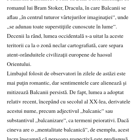
romanul lui Bram Stoker, Dracula, în care Balcanii se
aflau „în centrul tuturor vârtejurilor imaginației“, unde
„se adunau toate superstițiile cunoscute în lume“.
Decenii la rând, lumea occidentală s-a uitat la aceste
teritorii ca la o zonă neclar cartografiată, care separa
atent-orânduitele civilizații europene de haosul
Orientului.
Limbajul folosit de observatori în zilele de astăzi este
mai puțin romantic, dar sentimentele care alienează și
mitizează Balcanii persistă. De fapt, lumea a adoptat
relativ recent, începând cu secolul al XX-lea, derivatele
acestui nume, precum adjectivul „balcanic“ sau
substantivul „balcanizare“, ca termeni peiorativi. Dacă
cineva are o „mentalitate balcanică“, de exemplu, acest
lucru înseamnă că persoana respectivă este predispusă