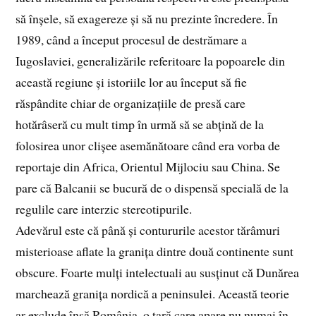
să înșele, să exagereze și să nu prezinte încredere. În
1989, când a început procesul de destrămare a
Iugoslaviei, generalizările referitoare la popoarele din
această regiune și istoriile lor au început să fie
răspândite chiar de organizațiile de presă care
hotărâseră cu mult timp în urmă să se abțină de la
folosirea unor clișee asemănătoare când era vorba de
reportaje din Africa, Orientul Mijlociu sau China. Se
pare că Balcanii se bucură de o dispensă specială de la
regulile care interzic stereotipurile.
Adevărul este că până și contururile acestor tărâmuri
misterioase aflate la granița dintre două continente sunt
obscure. Foarte mulți intelectuali au susținut că Dunărea
marchează granița nordică a peninsulei. Această teorie
ar exclude însă România, o țară care apare nu numai în