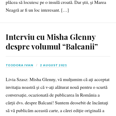
plăcea să locuiesc pe o insulă croată. Dar știi, și Marea
Neagră ar fi un loc interesant. […]
Interviu cu Misha Glenny
despre volumul “Balcanii”
TEODORA IVAN
2 AUGUST 2021
Livia Szasz: Misha Glenny, vă mulțumim că ați acceptat
invitația noastră și că v-ați alăturat nouă pentru o scurtă
conversație, ocazionată de publicarea în România a
cărții dvs. despre Balcani! Suntem deosebit de încântați
să vă publicăm această carte, a cărei ediție originală a