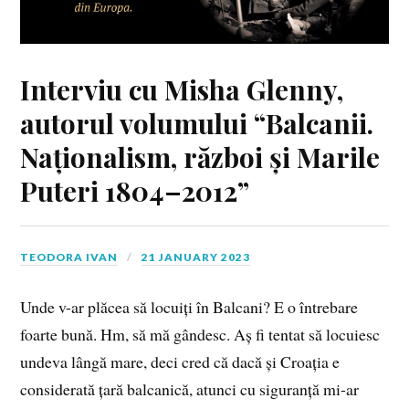
Interviu cu Misha Glenny,
autorul volumului “Balcanii.
Naționalism, război și Marile
Puteri 1804–2012”
TEODORA IVAN
21 JANUARY 2023
Unde v-ar plăcea să locuiți în Balcani? E o întrebare
foarte bună. Hm, să mă gândesc. Aș fi tentat să locuiesc
undeva lângă mare, deci cred că dacă și Croația e
considerată țară balcanică, atunci cu siguranță mi-ar