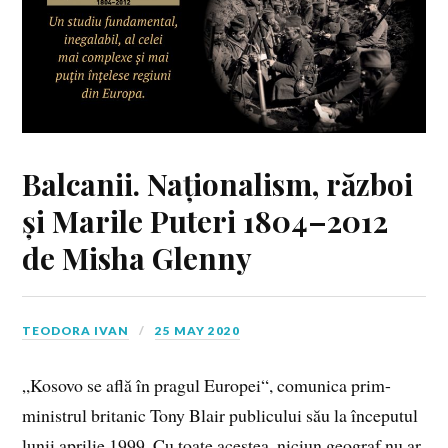
Balcanii. Naționalism, război
și Marile Puteri 1804–2012
de Misha Glenny
TEODORA IVAN
25 MAY 2020
„Kosovo se află în pragul Europei“, comunica prim-
ministrul britanic Tony Blair publicului său la începutul
lunii aprilie 1999. Cu toate acestea, niciun geograf nu ar