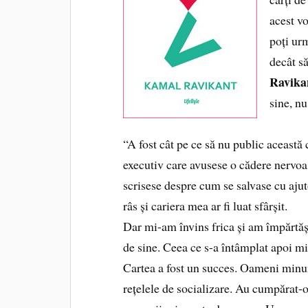
acest vo
poți ur
decât să
Ravika
sine, nu
“A fost cât pe ce să nu public această 
executiv care avusese o cădere nervoa
scrisese despre cum se salvase cu ajut
râs și cariera mea ar fi luat sfârșit.
Dar mi-am învins frica și am împărtăși
de sine. Ceea ce s-a întâmplat apoi mi
Cartea a fost un succes. Oameni minun
rețelele de socializare. Au cumpărat-o