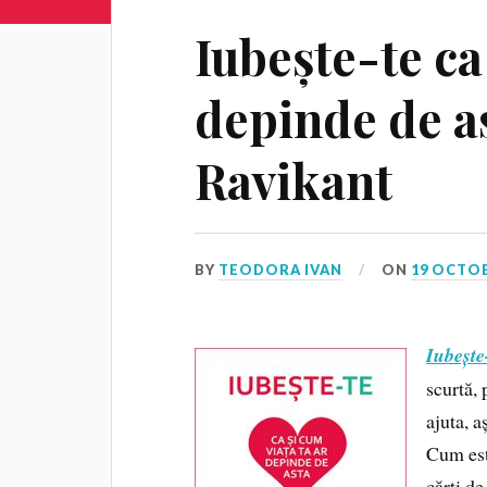
Iubește-te ca
depinde de a
Ravikant
BY
TEODORA IVAN
ON
19 OCTOB
Iubește
scurtă, 
ajuta, a
Cum este
cărți de