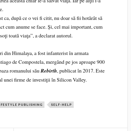
ea aceasta chiar le-a salvat viața. Iar pe alţii i-a
ne.
 ca, după ce o vei fi citit, nu doar să fii hotărât să
i exact cum anume se face. Și, cel mai important, cum
soţi toată viaţa”, a declarat autorul.
i din Himalaya, a fost infanterist în armata
Santiago de Compostela, mergând pe jos aproape 900
a baza romanului său
Rebirth
, publicat în 2017. Este
 unei firme de investiţii în Silicon Valley.
IFESTYLE PUBLISHING
SELF-HELP