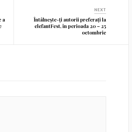
NEXT
e a
Întâlnește-ți autorii preferați la
e
elefantFest, în perioada 20 – 25
octombrie