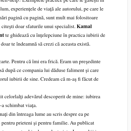
lum, experiențele de viață ale autorului, pe care le
mări pagină cu pagină, sunt mult mai folositoare
Kamal
 citești doar sfaturile unui specialist.
nt
te ghidează cu înțelepciune în practica iubirii de
 doar te îndeamnă să crezi că aceasta există.
carte. Pentru că îmi era frică. Eram un preşedinte
să după ce compania lui dăduse faliment și care
orul iubirii de sine. Credeam că m-aș fi făcut de
t celorlalți adevărul descoperit de mine: iubirea
-a schimbat viața.
ați din întreaga lume au scris despre ea pe
 pentru prieteni și pentru familie. Au publicat