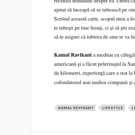
recenzii minunate despre ea. Unora cart
ajutat să înceapă să se iubească pe si
Scriind această carte, scopul meu a fost
te iubești pe tine însuți, ci și să ști
să te asiguri că iubirea de sine te va în
Kamal Ravikant
a meditat cu călugăr
americană şi a făcut pelerinajul la 
de kilometri, experienţă care a stat l
cofondatorul mai multor companii şi al
KAMAL REVIKANT
LIFESTYLE
L