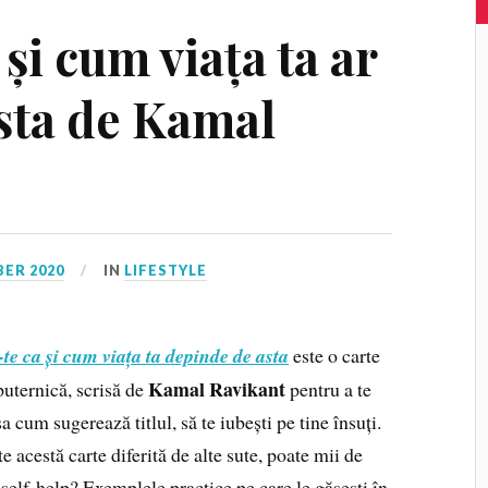
 și cum viața ta ar
sta de Kamal
ER 2020
IN
LIFESTYLE
-te ca și cum viața ta depinde de asta
este o carte
Kamal Ravikant
puternică, scrisă de
pentru a te
șa cum sugerează titlul, să te iubești pe tine însuți.
 acestă carte diferită de alte sute, poate mii de
 self-help? Exemplele practice pe care le găsești în