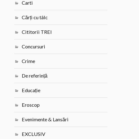
Carti
Cărți cu tâlc
Cititorii TREI
Concursuri
Crime
De referință
Educație
Eroscop
Evenimente & Lansări
EXCLUSIV