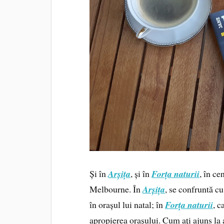
Și în
Arșița
, și în
Forța naturii
, în ce
Melbourne. În
Arșița
, se confruntă cu
în orașul lui natal; în
Forța naturii
, c
apropierea orașului. Cum ați ajuns la