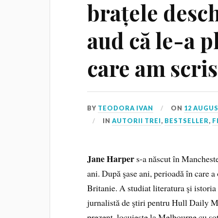
brațele desch
aud că le-a p
care am scri
BY
TEODORA IVAN
ON
12 AUGUS
IN
AUTORII TREI
,
BESTSELLER
,
F
Jane Harper
s-a născut în Manchester
ani. După şase ani, perioadă în care a 
Britanie. A studiat literatura şi istori
jurnalistă de ştiri pentru Hull Daily M
prezent, locuieşte la Melbourne cu soţu