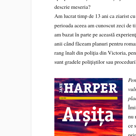
descrie meseria?
Am lucrat timp de 13 ani ca ziarist cu
perioada aceea am cunoscut zeci de tip
am bazat în parte pe această experiență
anii când făceam planuri pentru roman
rang înalt din poliția din Victoria, pe
sunt gradele polițiștilor sau proceduri
Pen
vul
pla
Îmi
nu 
ce 
pri