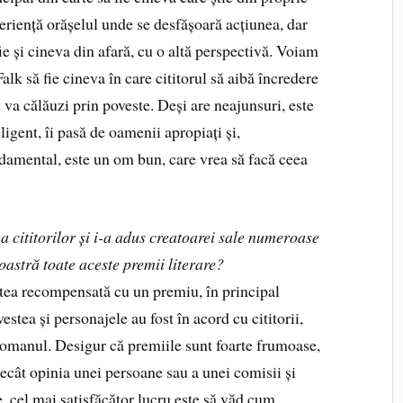
eriență orășelul unde se desfășoară acțiunea, dar
fie și cineva din afară, cu o altă perspectivă. Voiam
Falk să fie cineva în care cititorul să aibă încredere
l va călăuzi prin poveste. Deși are neajunsuri, este
eligent, îi pasă de oamenii apropiați și,
damental, este un om bun, care vrea să facă ceea
a cititorilor și i-a adus creatoarei sale numeroase
stră toate aceste premii literare?
rtea recompensată cu un premiu, în principal
stea și personajele au fost în acord cu cititorii,
 romanul. Desigur că premiile sunt foarte frumoase,
decât opinia unei persoane sau a unei comisii și
e, cel mai satisfăcător lucru este să văd cum