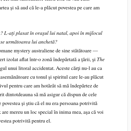
artea și să aud că le-a plăcut povestea pe care am
L-ați plasat în orașul lui natal, apoi în mijlocul
-se următoarea lui anchetă?
 romane mystery australiene de sine stătătoare —
rt izolat aflat într-o zonă îndepărtată a țării, și
The
gul unui litoral accidentat. Aceste cărți nu-l au ca
 asemănătoare cu tonul și spiritul care le-au plăcut
tivul pentru care am hotărât să mă îndepărtez de
orit dintotdeauna să mă asigur că dispun de cele
 povestea și știu că el nu era persoana potrivită
k are mereu un loc special în inima mea, așa că voi
vestea potrivită pentru el.