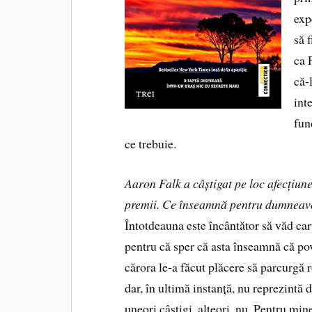
exp
să 
ca 
că-
int
fun
ce trebuie.
Aaron Falk a câștigat pe loc afecțiune
premii. Ce înseamnă pentru dumneavoa
Întotdeauna este încântător să văd ca
pentru că sper că asta înseamnă că pove
cărora le-a făcut plăcere să parcurgă
dar, în ultimă instanță, nu reprezintă 
uneori câștigi, alteori, nu. Pentru min