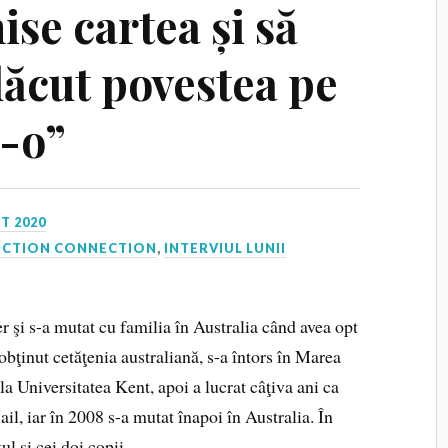
ise cartea și să
lăcut povestea pe
s-o”
T 2020
ICTION CONNECTION
,
INTERVIUL LUNII
 şi s-a mutat cu familia în Australia când avea opt
obţinut cetăţenia australiană, s-a întors în Marea
a la Universitatea Kent, apoi a lucrat câţiva ani ca
ail, iar în 2008 s-a mutat înapoi în Australia. În
l şi cei doi copii.