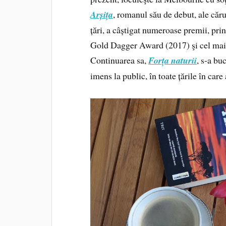
Arșița
, romanul său de debut, ale căru
țări, a câștigat numeroase premii, pr
Gold Dagger Award (2017) şi cel mai
Continuarea sa,
Forța naturii
, s-a bu
imens la public, în toate țările în care