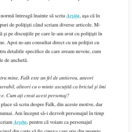
 normă întreagă înainte să scriu
Arșița
, așa că în
uri de polițiști când scriam diverse articole. M-
 și pe discuțiile pe care le-am avut cu polițiști în
e. Apoi m-am consultat direct cu un polițist cu
ntru detaliile specifice de care aveam nevoie, cum
le de anchetă.
tru mine, Falk este un fel de antierou, uneori
nerabil, alteori cu o minte ascuțită ca briciul și îmi
ce. Cum ați creat acest personaj?
 place să scriu despre Falk, din aceste motive, dar
numai. Am început să-i dezvolt personajul în timp
scriam
Arșița
, pentru că voiam ca personajul
ncipal din carte să fie cineva care știe din proprie