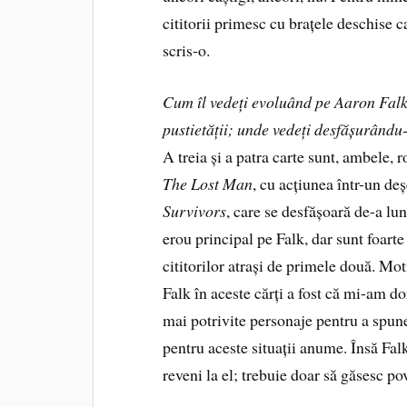
cititorii primesc cu brațele deschise c
scris-o.
Cum îl vedeți evoluând pe Aaron Falk? 
pustietății; unde vedeți desfășurându
A treia și a patra carte sunt, ambele,
The Lost Man
, cu acțiunea într-un deșe
Survivors
, care se desfășoară de-a lun
erou principal pe Falk, dar sunt foarte
cititorilor atrași de primele două. Mo
Falk în aceste cărți a fost că mi-am d
mai potrivite personaje pentru a spune
pentru aceste situații anume. Însă Fal
reveni la el; trebuie doar să găsesc po