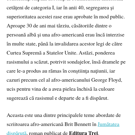
cetățeni de categoria I, iar în anii 40, segregarea și
superioritatea acestei rase erau aprobate în mod public.
Aproape 30 de ani mai târziu, căsătoriile dintre o
persoană albă și una afro-americană erau încă interzise
în multe state, până la invalidarea acestor legi de către
Curtea Supremă a Statelor Unite. Astăzi, ponderea
rasismului a scăzut, potrivit sondajelor, însă dramele pe
care le-a produs au rămas în conștiința națiunii, iar
cazuri precum cel al afro-americanului George Floyd,
ucis pentru vina de a avea pielea închisă la culoare
sugerează că rasismul e departe de a fi dispărut.
Aceasta este una dintre principalele teme abordate de
scriitoarea afro-americană Brit Bennett în
Jumătatea
Editura Trei
dispărută
, roman publicat de
.