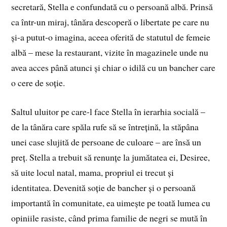
secretară, Stella e confundată cu o persoană albă. Prinsă
ca într-un miraj, tânăra descoperă o libertate pe care nu
și-a putut-o imagina, aceea oferită de statutul de femeie
albă – mese la restaurant, vizite în magazinele unde nu
avea acces până atunci și chiar o idilă cu un bancher care
o cere de soție.
Saltul uluitor pe care-l face Stella în ierarhia socială –
de la tânăra care spăla rufe să se întrețină, la stăpâna
unei case slujită de persoane de culoare – are însă un
preț. Stella a trebuit să renunțe la jumătatea ei, Desiree,
să uite locul natal, mama, propriul ei trecut și
identitatea. Devenită soție de bancher și o persoană
importantă în comunitate, ea uimește pe toată lumea cu
opiniile rasiste, când prima familie de negri se mută în