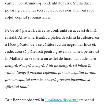
cartier. Construindu-și o identitate falsă, Stella duce
povara grea a unui secret care, dacă s-ar afla, i-ar răpi
soțul, copilul și bunăstarea.
Pe de altă parte, Desiree se confruntă cu aceeași dramă
rasială. Afro-americană cu pielea deschisă la culoare, ea
a făcut păcatul de a se căsători cu un negru. Iar fiica ei,
Jude, avea să plătească pentru greșeala mamei, pentru că
în Mallard nu se tolera un astfel de lucru. Iar Jude „
era
neagră. Neagră neagră. Atât de neagră, că bătea în
violet. Neagră precum cafeaua, precum asfaltul turnat,
precum spațiul cosmic, neagră precum începutul și
sfârșitul lumii
”.
Brit Bennett observă în
Jumătatea dispărută
impactul