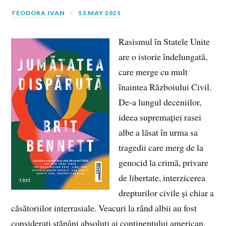
TEODORA IVAN
13 MAY 2021
Rasismul în Statele Unite
are o istorie îndelungată,
care merge cu mult
înaintea Războiului Civil.
De-a lungul deceniilor,
ideea supremației rasei
albe a lăsat în urma sa
tragedii care merg de la
genocid la crimă, privare
de libertate, interzicerea
drepturilor civile și chiar a
căsătoriilor interrasiale. Veacuri la rând albii au fost
considerați stăpâni absoluți ai continentului american,