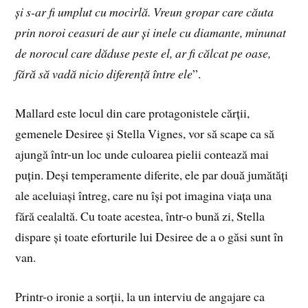
și s-ar fi umplut cu mocirlă. Vreun gropar care căuta
prin noroi ceasuri de aur și inele cu diamante, minunat
de norocul care dăduse peste el, ar fi călcat pe oase,
fără să vadă nicio diferență între ele
”.
Mallard este locul din care protagonistele cărții,
gemenele Desiree și Stella Vignes, vor să scape ca să
ajungă într-un loc unde culoarea pielii contează mai
puțin. Deși temperamente diferite, ele par două jumătăți
ale aceluiași întreg, care nu își pot imagina viața una
fără cealaltă. Cu toate acestea, într-o bună zi, Stella
dispare și toate eforturile lui Desiree de a o găsi sunt în
van.
Printr-o ironie a sorții, la un interviu de angajare ca