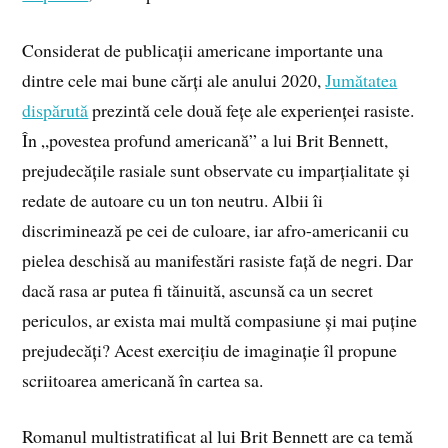
Considerat de publicații americane importante una
dintre cele mai bune cărți ale anului 2020,
Jumătatea
dispărută
prezintă cele două fețe ale experienței rasiste.
În „povestea profund americană” a lui Brit Bennett,
prejudecățile rasiale sunt observate cu imparțialitate și
redate de autoare cu un ton neutru. Albii îi
discriminează pe cei de culoare, iar afro-americanii cu
pielea deschisă au manifestări rasiste față de negri. Dar
dacă rasa ar putea fi tăinuită, ascunsă ca un secret
periculos, ar exista mai multă compasiune și mai puține
prejudecăți? Acest exercițiu de imaginație îl propune
scriitoarea americană în cartea sa.
Romanul multistratificat al lui Brit Bennett are ca temă