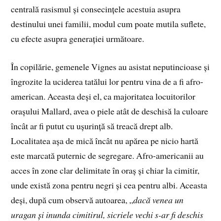
centrală rasismul și consecințele acestuia asupra
destinului unei familii, modul cum poate mutila suflete,
cu efecte asupra generației următoare.
În copilărie, gemenele Vignes au asistat neputincioase și
îngrozite la uciderea tatălui lor pentru vina de a fi afro-
american. Aceasta deși el, ca majoritatea locuitorilor
orașului Mallard, avea o piele atât de deschisă la culoare
încât ar fi putut cu ușurință să treacă drept alb.
Localitatea așa de mică încât nu apărea pe nicio hartă
este marcată puternic de segregare. Afro-americanii au
acces în zone clar delimitate în oraș și chiar la cimitir,
unde există zona pentru negri și cea pentru albi. Aceasta
deși, după cum observă autoarea, „
dacă venea un
uragan și inunda cimitirul, sicriele vechi s-ar fi deschis