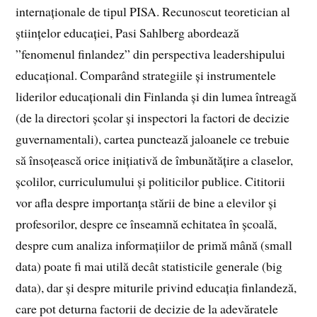
internaționale de tipul PISA. Recunoscut teoretician al
științelor educației, Pasi Sahlberg abordează
”fenomenul finlandez” din perspectiva leadershipului
educațional. Comparând strategiile și instrumentele
liderilor educaționali din Finlanda și din lumea întreagă
(de la directori școlar și inspectori la factori de decizie
guvernamentali), cartea punctează jaloanele ce trebuie
să însoțească orice inițiativă de îmbunătățire a claselor,
școlilor, curriculumului și politicilor publice. Cititorii
vor afla despre importanța stării de bine a elevilor și
profesorilor, despre ce înseamnă echitatea în școală,
despre cum analiza informațiilor de primă mână (small
data) poate fi mai utilă decât statisticile generale (big
data), dar și despre miturile privind educația finlandeză,
care pot deturna factorii de decizie de la adevăratele