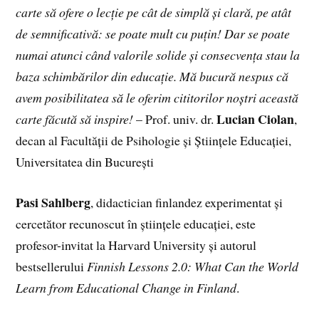
carte să ofere o lecție pe cât de simplă și clară, pe atât
de semnificativă: se poate mult cu puțin! Dar se poate
numai atunci când valorile solide și consecvența stau la
baza schimbărilor din educație. Mă bucură nespus că
avem posibilitatea să le oferim cititorilor noștri această
Lucian Ciolan
carte făcută să inspire!
– Prof. univ. dr.
,
decan al Facultății de Psihologie și Științele Educației,
Universitatea din București
Pasi Sahlberg
, didactician finlandez experimentat și
cercetător recunoscut în științele educației, este
profesor-invitat la Harvard University și autorul
bestsellerului
Finnish Lessons 2.0: What Can the World
Learn from Educational Change in Finland
.