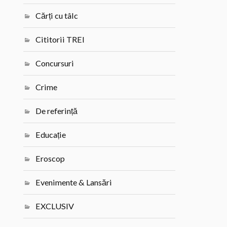
Cărți cu tâlc
Cititorii TREI
Concursuri
Crime
De referință
Educație
Eroscop
Evenimente & Lansări
EXCLUSIV