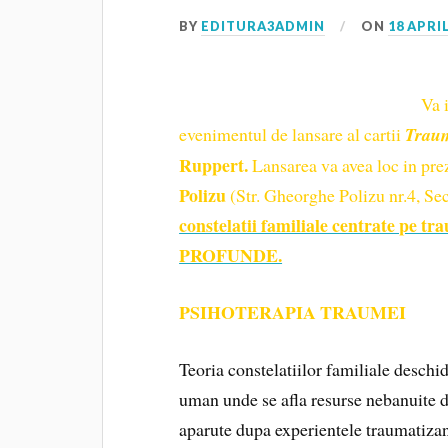
BY
EDITURA3ADMIN
ON
18 APRIL
Va 
evenimentul de lansare al cartii
Traum
Ruppert.
Lansarea va avea loc in pre
Polizu
(Str. Gheorghe Polizu nr.4, Sec
constelatii familiale centrat
PROFUNDE.
PSIHOTERAPIA TRAUMEI
Teoria constelatiilor familiale deschi
uman unde se afla resurse nebanuite 
aparute dupa experientele traumatizan