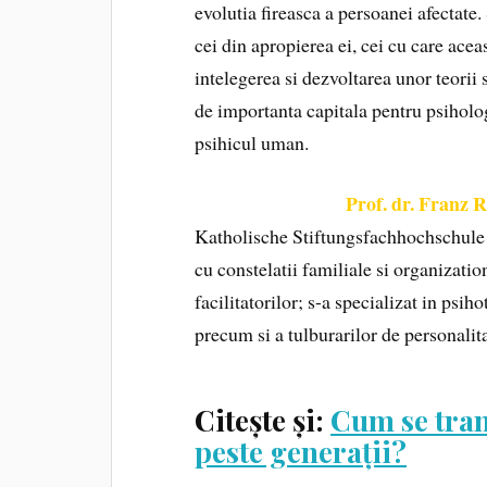
evolutia fireasca a persoanei afectate.
cei din apropierea ei, cei cu care acea
intelegerea si dezvoltarea unor teorii
de importanta capitala pentru psiholog
psihicul uman.
Prof. dr. Franz 
Katholische Stiftungsfachhochschule
cu constelatii familiale si organizati
facilitatorilor; s-a specializat in psih
precum si a tulburarilor de personalit
Citește și:
Cum se tra
peste generații?