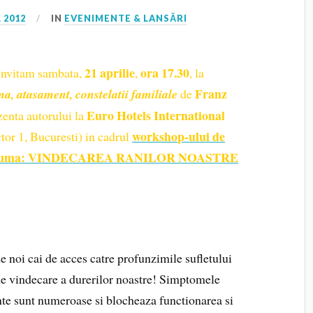
 2012
IN
EVENIMENTE & LANSĂRI
21 aprilie
ora 17.30
invitam sambata,
,
, la
Franz
a, atasament, constelatii familiale
de
Euro Hotels International
zenta autorului la
workshop-ului de
tor 1, Bucuresti) in cadrul
e pe trauma: VINDECAREA RANILOR NOASTRE
de noi cai de acces catre profunzimile sufletului
de vindecare a durerilor noastre! Simptomele
te sunt numeroase si blocheaza functionarea si