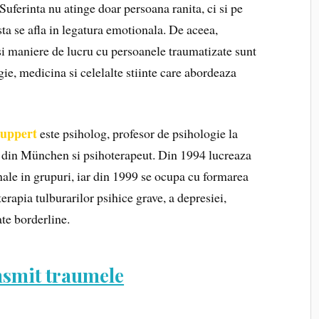
 Suferinta nu atinge doar persoana ranita, ci si pe
sta se afla in legatura emotionala. De aceea,
 si maniere de lucru cu persoanele traumatizate sunt
ie, medicina si celelalte stiinte care abordeaza
Ruppert
este psiholog, profesor de psihologie la
 din München si psihoterapeut. Din 1994 lucreaza
onale in grupuri, iar din 1999 se ocupa cu formarea
oterapia tulburarilor psihice grave, a depresiei,
ate borderline.
nsmit traumele