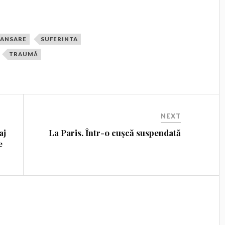
LANSARE
SUFERINTA
TRAUMĂ
NEXT
aj
La Paris. Într-o cuşcă suspendată
e