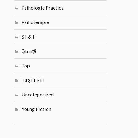
Psihologie Practica
Psihoterapie
SF & F
Știință
Top
Tu și TREI
Uncategorized
Young Fiction