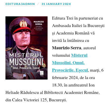
EDITURA3ADMIN
31 JANUARY 2024
Editura Trei în parteneriat cu
Ambasada Italiei la București
și Academia Română vă
invită la întâlnirea cu
Maurizio Serra
, autorul
Misterul
volumului
Mussolini. Omul.
Provocările. Eșecul
, marți, 6
februarie 2024, de la ora
18.30, în amfiteatrul Ion
Heliade Rădulescu al Bibliotecii Academiei Române,
din Calea Victoriei 125, București.