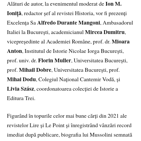
Ion M.
Alături de autor, la evenimentul moderat de
Ioniță
, redactor șef al revistei Historia, vor fi prezenți
Alfredo Durante Mangoni
Excelența Sa
, Ambasadorul
Mircea Dumitru
Italiei la București, academicianul
,
Mioara
vicepreședinte al Academiei Române, prof. dr.
Anton
, Institutul de Istorie Nicolae Iorga București,
Florin Muller
prof. univ. dr.
, Universitatea București,
Mihail Dobre
prof.
, Universitatea București, prof.
Mihai Dodu
, Colegiul Național Cantemir Vodă, și
Livia Szász
, coordonatoarea colecției de Istorie a
Editura Trei.
Figurând în topurile celor mai bune cărți din 2021 ale
revistelor Lire și Le Point și înregistrând vânzări record
imediat după publicare, biografia lui Mussolini semnată