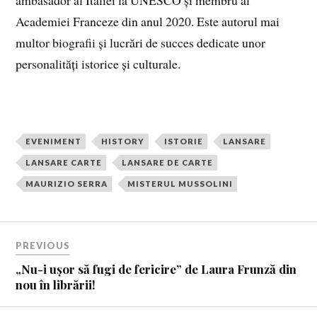
ambasador al Italiei la UNESCO și membru al
Academiei Franceze din anul 2020. Este autorul mai
multor biografii și lucrări de succes dedicate unor
personalități istorice și culturale.
EVENIMENT
HISTORY
ISTORIE
LANSARE
LANSARE CARTE
LANSARE DE CARTE
MAURIZIO SERRA
MISTERUL MUSSOLINI
PREVIOUS
„Nu-i ușor să fugi de fericire” de Laura Frunză din
nou în librării!