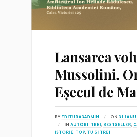
Lansarea vol
Mussolini. O
Eșecul de Ma
BY
EDITURA3ADMIN
ON
31 JANU
IN
AUTORII TREI
,
BESTSELLER
,
C
ISTORIE
,
TOP
,
TU ȘI TREI