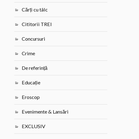
Cărți cu tâlc
Cititorii TREI
Concursuri
Crime
De referință
Educație
Eroscop
Evenimente & Lansări
EXCLUSIV