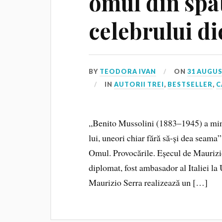
omul din spa
celebrului di
BY
TEODORA IVAN
ON
31 AUGUS
IN
AUTORII TREI
,
BESTSELLER
,
C
„Benito Mussolini (1883–1945) a mințit
lui, uneori chiar fără să-și dea seama”
Omul. Provocările. Eșecul de Maurizio 
diplomat, fost ambasador al Italiei
Maurizio Serra realizează un […]