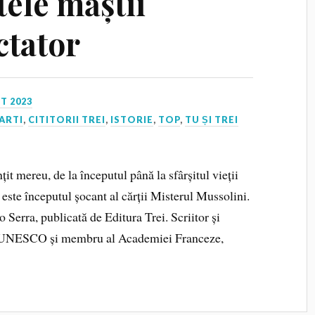
tele măștii
ctator
T 2023
ARTI
,
CITITORII TREI
,
ISTORIE
,
TOP
,
TU ȘI TREI
 mereu, de la începutul până la sfârșitul vieții
 este începutul șocant al cărții Misterul Mussolini.
Serra, publicată de Editura Trei. Scriitor și
 la UNESCO și membru al Academiei Franceze,