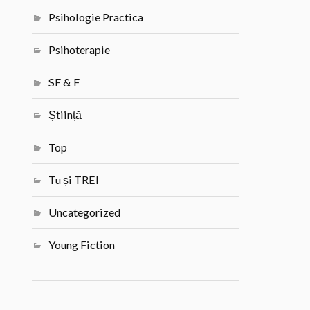
Psihologie Practica
Psihoterapie
SF & F
Știință
Top
Tu și TREI
Uncategorized
Young Fiction