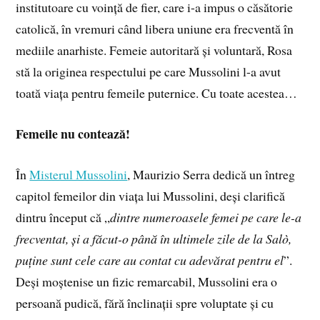
institutoare cu voință de fier, care i-a impus o căsătorie
catolică, în vremuri când libera uniune era frecventă în
mediile anarhiste. Femeie autoritară și voluntară, Rosa
stă la originea respectului pe care Mussolini l-a avut
toată viața pentru femeile puternice. Cu toate acestea…
Femeile nu contează!
În
Misterul Mussolini
, Maurizio Serra dedică un întreg
capitol femeilor din viața lui Mussolini, deși clarifică
dintru început că „
dintre numeroasele femei pe care le-a
frecventat, și a făcut-o până în ultimele zile de la Salò,
puține sunt cele care au contat cu adevărat pentru el
”.
Deși moștenise un fizic remarcabil, Mussolini era o
persoană pudică, fără înclinații spre voluptate și cu