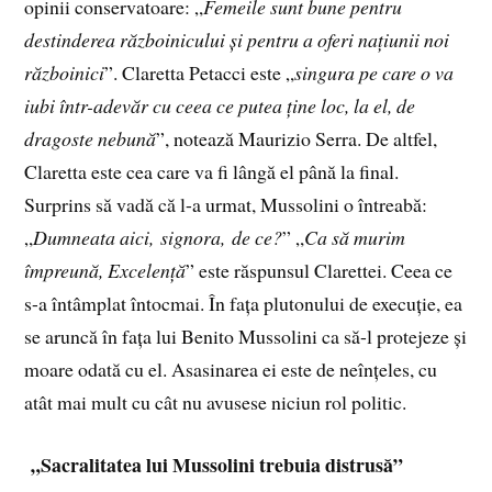
opinii conservatoare: „
Femeile sunt bune pentru
destinderea războinicului și pentru a oferi națiunii noi
războinici
”. Claretta Petacci este „
singura pe care o va
iubi într-adevăr cu ceea ce putea ține loc, la el, de
dragoste nebună
”, notează Maurizio Serra. De altfel,
Claretta este cea care va fi lângă el până la final.
Surprins să vadă că l-a urmat, Mussolini o întreabă:
„
Dumneata aici, signora, de ce?
” „
Ca să murim
împreună, Excelență
” este răspunsul Clarettei. Ceea ce
s-a întâmplat întocmai. În fața plutonului de execuție, ea
se aruncă în fața lui Benito Mussolini ca să-l protejeze și
moare odată cu el. Asasinarea ei este de neînțeles, cu
atât mai mult cu cât nu avusese niciun rol politic.
„Sacralitatea lui Mussolini trebuia distrusă”