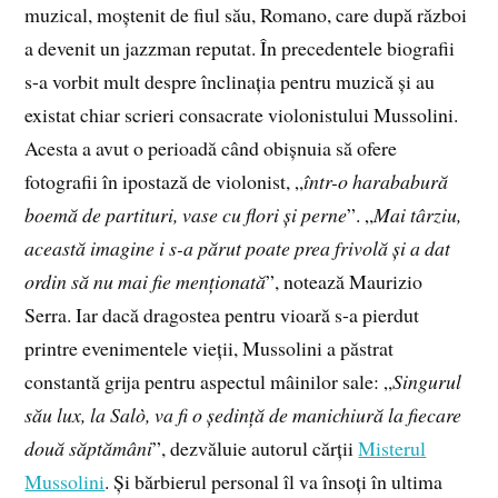
muzical, moștenit de fiul său, Romano, care după război
a devenit un jazzman reputat. În precedentele biografii
s-a vorbit mult despre înclinația pentru muzică și au
existat chiar scrieri consacrate violonistului Mussolini.
Acesta a avut o perioadă când obișnuia să ofere
fotografii în ipostază de violonist, „
într-o harababură
boemă de partituri, vase cu flori și perne
”. „
Mai târziu,
această imagine i s-a părut poate prea frivolă și a dat
ordin să nu mai fie menționată
”, notează Maurizio
Serra. Iar dacă dragostea pentru vioară s-a pierdut
printre evenimentele vieții, Mussolini a păstrat
constantă grija pentru aspectul mâinilor sale: „
Singurul
său lux, la Salò, va fi o ședință de manichiură la fiecare
două săptămâni
”, dezvăluie autorul cărții
Misterul
Mussolini
. Și bărbierul personal îl va însoți în ultima