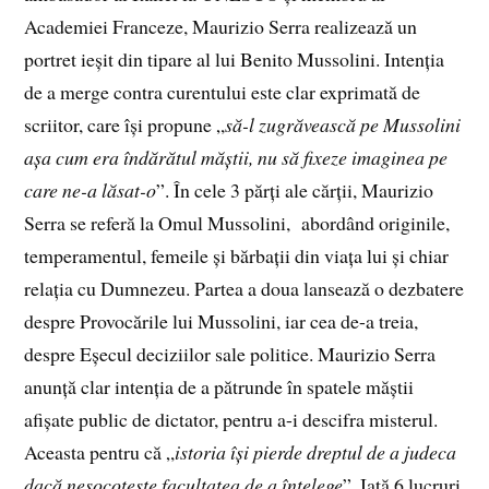
Academiei Franceze, Maurizio Serra realizează un
portret ieșit din tipare al lui Benito Mussolini. Intenția
de a merge contra curentului este clar exprimată de
scriitor, care își propune „
să-l zugrăvească pe Mussolini
așa cum era îndărătul măștii, nu să fixeze imaginea pe
care ne-a lăsat-o
”. În cele 3 părți ale cărții, Maurizio
Serra se referă la Omul Mussolini, abordând originile,
temperamentul, femeile și bărbații din viața lui și chiar
relația cu Dumnezeu. Partea a doua lansează o dezbatere
despre Provocările lui Mussolini, iar cea de-a treia,
despre Eșecul deciziilor sale politice. Maurizio Serra
anunță clar intenția de a pătrunde în spatele măștii
afișate public de dictator, pentru a-i descifra misterul.
Aceasta pentru că „
istoria își pierde dreptul de a judeca
dacă nesocotește facultatea de a înțelege
”. Iată 6 lucruri