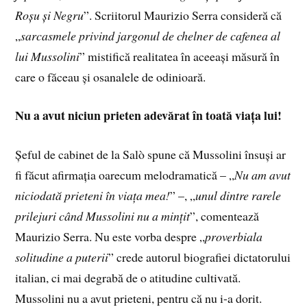
Roșu și Negru
”. Scriitorul Maurizio Serra consideră că
„
sarcasmele privind jargonul de chelner de cafenea al
lui Mussolini
” mistifică realitatea în aceeași măsură în
care o făceau și osanalele de odinioară.
Nu a avut niciun prieten adevărat în toată viața lui!
Șeful de cabinet de la Salò spune că Mussolini însuși ar
fi făcut afirmația oarecum melodramatică – „
Nu am avut
niciodată prieteni în viața mea!
” –, „
unul dintre rarele
prilejuri când Mussolini nu a mințit
”, comentează
Maurizio Serra. Nu este vorba despre „
proverbiala
solitudine a puterii
” crede autorul biografiei dictatorului
italian, ci mai degrabă de o atitudine cultivată.
Mussolini nu a avut prieteni, pentru că nu i-a dorit.