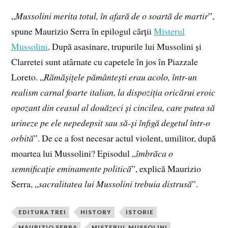
„
Mussolini merita totul, în afară de o soartă de martir
”,
spune Maurizio Serra în epilogul cărții
Misterul
Mussolini
. După asasinare, trupurile lui Mussolini și
Clarretei sunt atârnate cu capetele în jos în Piazzale
Loreto. „
Rămășițele pământești erau acolo, într-un
realism carnal foarte italian, la dispoziția oricărui eroic
opozant din ceasul al douăzeci și cincilea, care putea să
urineze pe ele nepedepsit sau să-și înfigă degetul într-o
orbită
”. De ce a fost necesar actul violent, umilitor, după
moartea lui Mussolini? Episodul „
îmbrăca o
semnificație eminamente politică
”, explică Maurizio
Serra, „
sacralitatea lui Mussolini trebuia distrusă
”.
EDITURA TREI
HISTORY
ISTORIE
MAURIZIO SERRA
MISTERUL MUSSOLINI