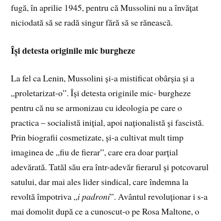
fugă, în aprilie 1945, pentru că Mussolini nu a învățat
niciodată să se radă singur fără să se rănească.
Își detesta originile mic burgheze
La fel ca Lenin, Mussolini și-a mistificat obârșia și a
„proletarizat-o”. Își detesta originile mic- burgheze
pentru că nu se armonizau cu ideologia pe care o
practica – socialistă inițial, apoi naționalistă și fascistă.
Prin biografii cosmetizate, și-a cultivat mult timp
imaginea de „fiu de fierar”, care era doar parțial
adevărată. Tatăl său era într-adevăr fierarul și potcovarul
satului, dar mai ales lider sindical, care îndemna la
revoltă împotriva „
i padroni
”. Avântul revoluționar i s-a
mai domolit după ce a cunoscut-o pe Rosa Maltone, o