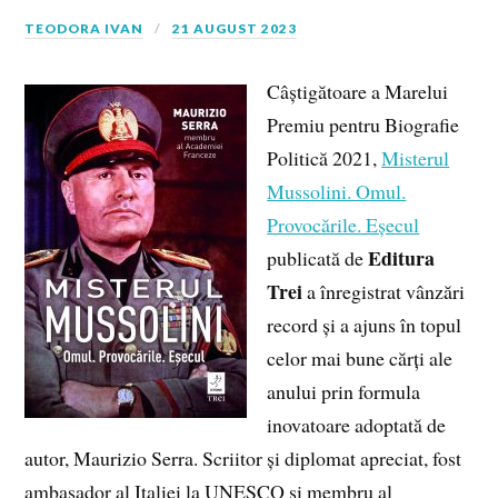
TEODORA IVAN
21 AUGUST 2023
Câștigătoare a Marelui
Premiu pentru Biografie
Politică 2021,
Misterul
Mussolini. Omul.
Provocările. Eșecul
Editura
publicată de
Trei
a înregistrat vânzări
record și a ajuns în topul
celor mai bune cărți ale
anului prin formula
inovatoare adoptată de
autor, Maurizio Serra. Scriitor și diplomat apreciat, fost
ambasador al Italiei la UNESCO și membru al