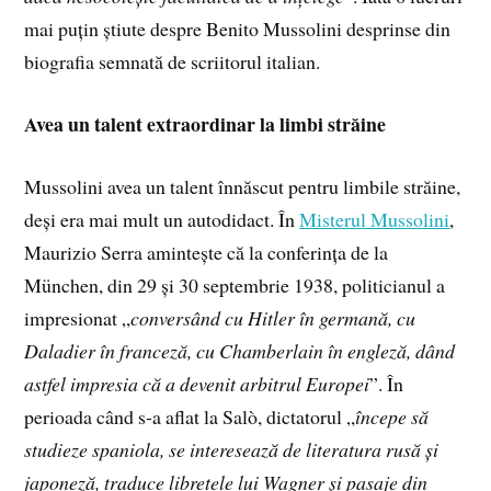
mai puțin știute despre Benito Mussolini desprinse din
biografia semnată de scriitorul italian.
Avea un talent extraordinar la limbi străine
Mussolini avea un talent înnăscut pentru limbile străine,
deși era mai mult un autodidact. În
Misterul Mussolini
,
Maurizio Serra amintește că la conferința de la
München, din 29 și 30 septembrie 1938, politicianul a
impresionat „
conversând cu Hitler în germană, cu
Daladier în franceză, cu Chamberlain în engleză, dând
astfel impresia că a devenit arbitrul Europei
”. În
perioada când s-a aflat la Salò, dictatorul „
începe să
studieze spaniola, se interesează de literatura rusă și
japoneză, traduce libretele lui Wagner și pasaje din