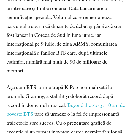
printre care și limba română. Data lansării are o
semnificație specială. Volumul care rememorează
parcursul trupei încă dinainte de debut și până astăzi a
fost lansat în Coreea de Sud în luna iunie, iar
internațional pe 9 iulie, de ziua ARMY, comunitatea
internațională a fanilor BTS care, după ultimele
estimări, numără mai mult de 90 de milioane de
membri.
Așa cum BTS, prima trupă K-Pop nominalizată la
premiile Grammy, a stabilit și doborât record după
record în domeniul muzical,
Beyond the story: 10 ani de
poveste BTS
pare să urmeze o la fel de impresionantă
traiectorie spre succes. Cu o prezentare grafică de
excepție și un format inovator, cartea permite fanilor să