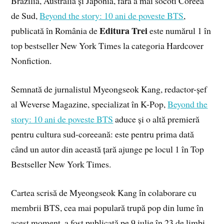
Brazilia, Australia și Japonia, fără a mai socoti Coreea
de Sud,
Beyond the story: 10 ani de poveste BTS
,
Editura Trei
publicată în România de
este numărul 1 în
top bestseller New York Times la categoria Hardcover
Nonfiction.
Semnată de jurnalistul Myeongseok Kang, redactor-șef
al Weverse Magazine, specializat în K-Pop,
Beyond the
story: 10 ani de poveste BTS
aduce și o altă premieră
pentru cultura sud-coreeană: este pentru prima dată
când un autor din această țară ajunge pe locul 1 în Top
Bestseller New York Times.
Cartea scrisă de Myeongseok Kang în colaborare cu
membrii BTS, cea mai populară trupă pop din lume în
acest moment, a fost publicată pe 9 iulie în 23 de limbi,