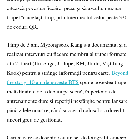
citească povestea fiecărei piese și să asculte muzica
trupei în același timp, prin intermediul celor peste 330
de coduri QR.
Timp de 3 ani, Myeongseok Kang s-a documentat și a
realizat interviuri cu fiecare membru al trupei formate
din 7 tineri (Jin, Suga, J-Hope, RM, Jimin, V și Jung
Kook) pentru a strânge informații pentru carte.
Beyond
the story: 10 ani de poveste BTS
spune povestea trupei
încă dinainte de a debuta pe scenă, în perioada de
antrenamente dure și repetiții nesfârșite pentru lansare
până zilele noastre, când succesul colosal s-a dovedit
uneori greu de gestionat.
Cartea care se deschide cu un set de fotografii-concept