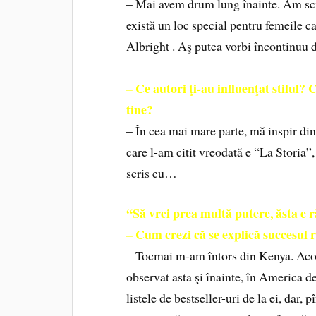
– Mai avem drum lung înainte. Am scri
există un loc special pentru femeile ca
Albright . Aş putea vorbi încontinuu 
– Ce autori ţi-au influenţat stilul? C
tine?
– În cea mai mare parte, mă inspir din
care l-am citit vreodată e “La Storia”,
scris eu…
“Să vrei prea multă putere, ăsta e r
– Cum crezi că se explică succesul 
– Tocmai m-am întors din Kenya. Acol
observat asta şi înainte, în America d
listele de bestseller-uri de la ei, dar,