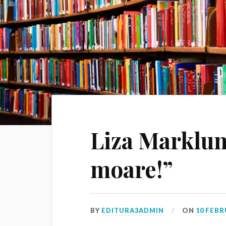
Liza Marklun
moare!”
BY
EDITURA3ADMIN
ON
10 FEBR