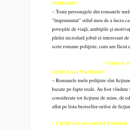
Marklund?
– Toate personajele din romanele mele
“împrumutat” stilul meu de a lucra ca 
poveştile de viaţă, ambiţiile şi motivaţ
părăsi niciodată jobul ei interesant de 
scrie romane poliţiste, cum am făcut 
– Unde se sf
cărţile Lizei Markulnd?
– Romanele mele poliţiste sînt ficţiun
bazate pe fapte reale. Au fost vîndute 
considerate tot ficţiune de mine, de e
aflat pe lista bestseller-urilor de ficţi
– Cărţile tale au o latură feministă.