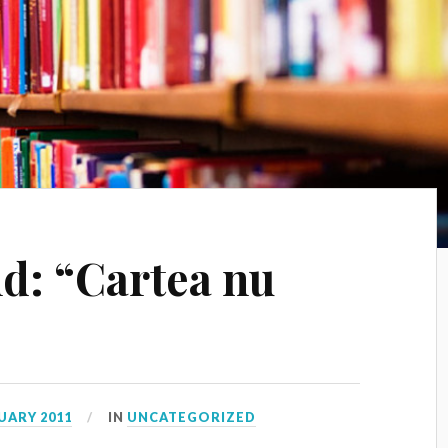
d: “Cartea nu
UARY 2011
IN
UNCATEGORIZED