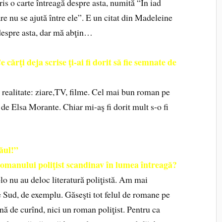
s o carte întreagă despre asta, numită “În iad
re nu se ajută între ele”. E un citat din Madeleine
despre asta, dar mă abţin…
e cărţi deja scrise ţi-ai fi dorit să fie semnate de
 realitate: ziare,TV, filme. Cel mai bun roman pe
 de Elsa Morante. Chiar mi-aş fi dorit mult s-o fi
ăul!”
romanului poliţist scandinav în lumea întreagă?
o nu au deloc literatură poliţistă. Am mai
e Sud, de exemplu. Găseşti tot felul de romane pe
 pînă de curînd, nici un roman poliţist. Pentru ca