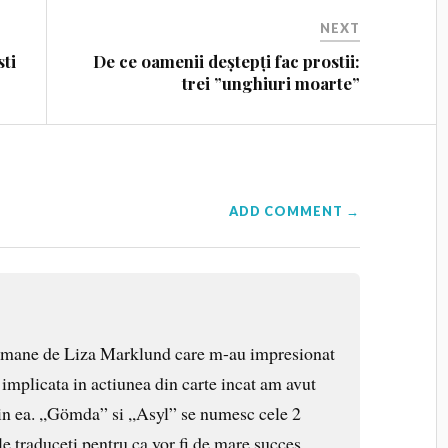
NEXT
ti
De ce oamenii deștepți fac prostii:
trei ”unghiuri moarte”
ADD COMMENT →
romane de Liza Marklund care m-au impresionat
implicata in actiunea din carte incat am avut
in ea. ,,Gömda” si ,,Asyl” se numesc cele 2
 le traduceti pentru ca vor fi de mare succes.