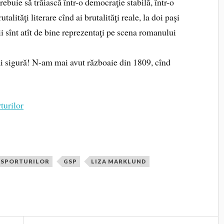
ebuie să trăiască într-o democraţie stabilă, într-o
alităţi literare cînd ai brutalităţi reale, la doi paşi
i sînt atît de bine reprezentaţi pe scena romanului
ai sigură! N-am mai avut războaie din 1809, cînd
turilor
 SPORTURILOR
GSP
LIZA MARKLUND