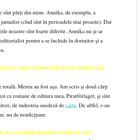
 sînt părţi din mine. Annika, de exemplu, a
jurnalist (cînd sînt în perioadele mai proaste). Dar
iile noastre sînt foarte diferite. Annika nu şi-ar
editorialist pentru a se închide în dormitor şi a
eu.
îrşeşte viaţa reală şi unde începe ficţiunea în
e totală. Mereu au fost aşa. Am scris şi două cărţi
tot ca romane de editura mea, Piratförlaget, şi sînt
ditori, de industria suedeză de
carte
. De altfel, s-au
une, nu de nonficţiune.
 Care e condiţia femeii în Suedia de azi?