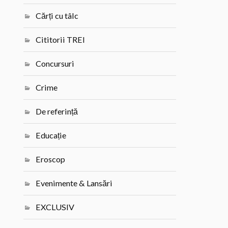
Cărți cu tâlc
Cititorii TREI
Concursuri
Crime
De referință
Educație
Eroscop
Evenimente & Lansări
EXCLUSIV