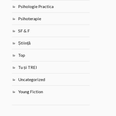
Psihologie Practica
Psihoterapie
SF & F
Știință
Top
Tu și TREI
Uncategorized
Young Fiction