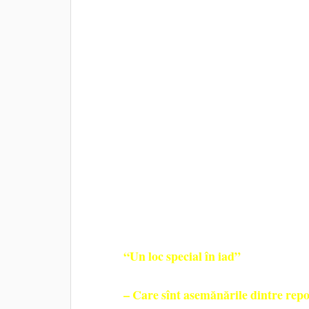
scriitoarea suedeză de romane poliţist
suedeză care vinde 11 milioane de rom
jurnalistă, semnează încă în paginile 
scrie un roman cronică de familie, de
A ajuns să scrie despre cazuri de crimă,
o fac pe detectivii.
Liza Marklund
Ce crede
despre succe
inspiraţie, aflaţi din interviul de mai j
“Un loc special în iad”
– Care sînt asemănările dintre rep