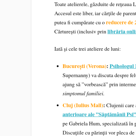
Toate atelierele, găzduite de rețeaua L
Accesul este liber, iar cărțile de paren
reducere de
putea fi cumpărate cu o
librăria onl
Cărturești (inclusiv prin
Iată și cele trei ateliere de luni:
București (Verona)
:
Psihologul 
Supernanny) va discuta despre felu
ajung să ”vorbească” prin interme
simptomul familiei.
Cluj (Iulius Mall)
:
Clujenii care 
anterioare ale ”Săptămânii Psi
pe Gabriela Hum, specializată în p
Discuțiile cu părinții vor pleca de