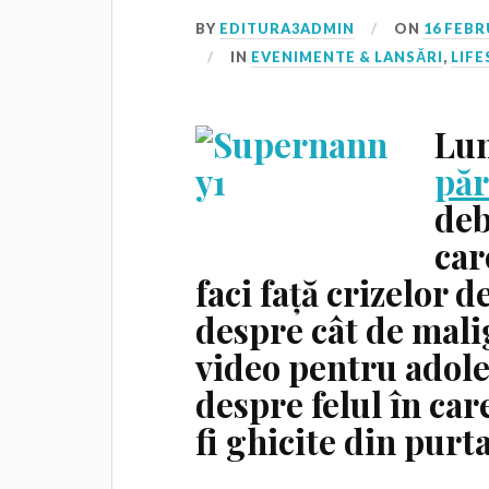
BY
EDITURA3ADMIN
ON
16 FEBR
IN
EVENIMENTE & LANSĂRI
,
LIFE
Lun
păr
deb
car
faci față crizelor d
despre cât de mali
video pentru adole
despre felul în car
fi ghicite din purt