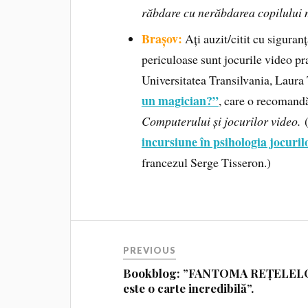
răbdare cu nerăbdarea copilului
Brașov:
Ați auzit/citit cu siguranț
periculoase sunt jocurile video pr
Universitatea Transilvania, Laura
un magician?”
, care o recomandă
Computerului și jocurilor video.
incursiune în psihologia jocuril
francezul Serge Tisseron.)
PREVIOUS
Bookblog: ”FANTOMA REȚELEL
este o carte incredibilă”.