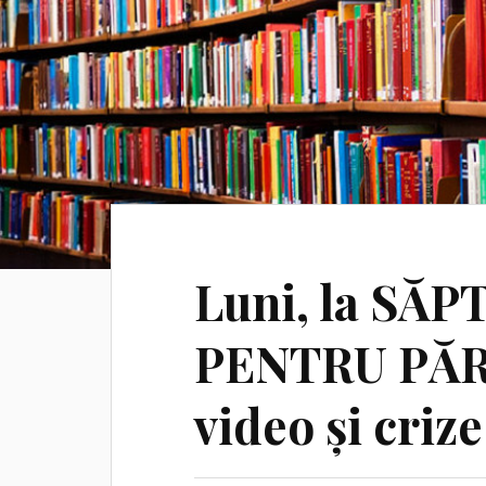
Luni, la SĂ
PENTRU PĂRI
video și criz