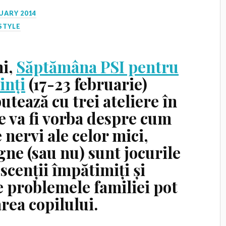
UARY 2014
STYLE
i,
Săptămâna PSI pentru
inți
(17-23 februarie)
utează cu trei ateliere în
e va fi vorba despre cum
e nervi ale celor mici,
gne (sau nu) sunt jocurile
scenții împătimiți și
e problemele familiei pot
area copilului.