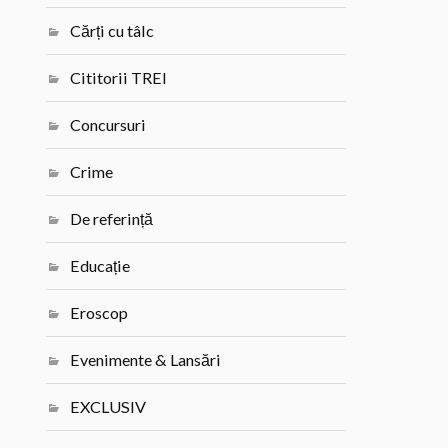
Cărți cu tâlc
Cititorii TREI
Concursuri
Crime
De referință
Educație
Eroscop
Evenimente & Lansări
EXCLUSIV