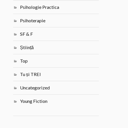
Psihologie Practica
Psihoterapie
SF & F
Știință
Top
Tu și TREI
Uncategorized
Young Fiction