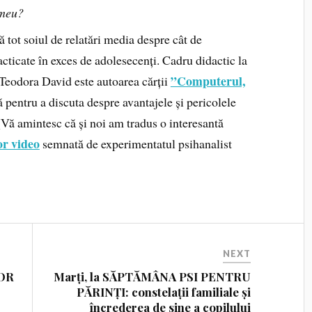
 meu?
ă tot soiul de relatări media despre cât de
acticate în exces de adolesecenți. Cadru didactic la
”Computerul,
 Teodora David este autoarea cărții
 pentru a discuta despre avantajele și pericolele
(Vă amintesc că și noi am tradus o interesantă
or video
semnată de experimentatul psihanalist
NEXT
OR
Marți, la SĂPTĂMÂNA PSI PENTRU
PĂRINȚI: constelații familiale și
încrederea de sine a copilului