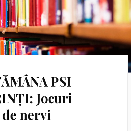
PTĂMÂNA PSI
NȚI: Jocuri
e de nervi