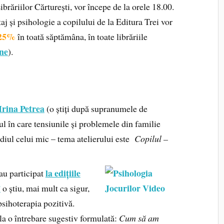
ibrăriilor Cărturești, vor începe de la orele 18.00.
taj și psihologie a copilului de la Editura Trei vor
 25%
în toată săptămâna, în toate librăriile
ine
).
Irina Petrea
(o știți după supranumele de
l în care tensiunile și problemele din familie
diul celui mic – tema atelierului este
Copilul –
la edițiile
au participat
”
o știu, mai mult ca sigur,
sihoterapia pozitivă.
 la o întrebare sugestiv formulată:
Cum să am