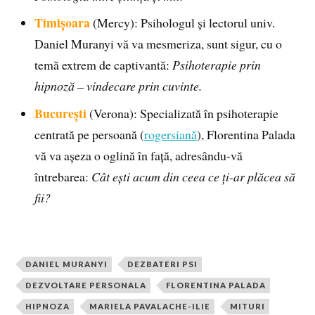
Timișoara
(Mercy): Psihologul și lectorul univ.
Daniel Muranyi vă va mesmeriza, sunt sigur, cu o
temă extrem de captivantă:
Psihoterapie prin
hipnoză – vindecare prin cuvinte.
București
(Verona): Specializată în psihoterapie
centrată pe persoană (
rogersiană
), Florentina Palada
vă va așeza o oglină în față, adresându-vă
întrebarea:
Cât ești acum din ceea ce ți-ar plăcea să
fii?
DANIEL MURANYI
DEZBATERI PSI
DEZVOLTARE PERSONALA
FLORENTINA PALADA
HIPNOZA
MARIELA PAVALACHE-ILIE
MITURI