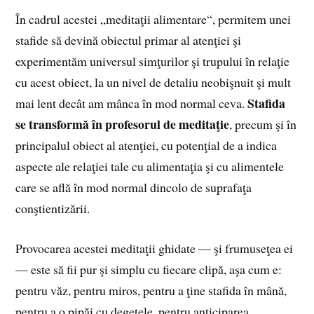
În cadrul acestei „meditaţii alimentare“, permitem unei
stafide să devină obiectul primar al atenţiei şi
experimentăm universul simţurilor şi trupului în relaţie
cu acest obiect, la un nivel de detaliu neobişnuit şi mult
Stafida
mai lent decât am mânca în mod normal ceva.
se transformă în profesorul de meditaţie
, precum şi în
principalul obiect al atenţiei, cu potenţial de a in­dica
aspecte ale relaţiei tale cu alimentaţia şi cu alimentele
care se află în mod normal dincolo de suprafaţa
conştientizării.
Provocarea acestei meditaţii ghidate — şi frumuseţea ei
— este să fii pur şi simplu cu fiecare clipă, aşa cum e:
pentru văz, pentru miros, pentru a ţine stafida în mână,
pentru a o pipăi cu degetele, pentru anticiparea