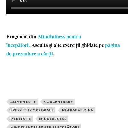
Fragment din
Mindfulness pentru
începători.
Ascultă și alte exerciții ghidate pe
pagina
de prezentare a cărții
.
ALIMENTATIE
CONCENTRARE
EXERCIȚII CORPORALE
JON KABAT-ZINN
MEDITAȚIE
MINDFULNESS
MINDFULNESS PENTRU ÎNCEPĂTORI