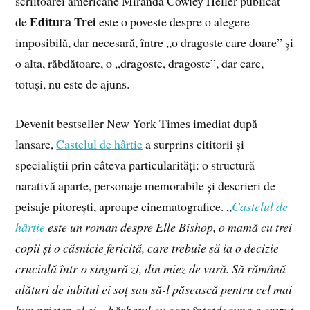
scriitoarei americane Miranda Cowley Heller publicat
Editura Trei
de
este o poveste despre o alegere
imposibilă, dar necesară, între „o dragoste care doare” și
o alta, răbdătoare, o „dragoste, dragoste”, dar care,
totuși, nu este de ajuns.
Devenit bestseller New York Times imediat după
lansare,
Castelul de hârtie
a surprins cititorii și
specialiștii prin câteva particularități: o structură
narativă aparte, personaje memorabile și descrieri de
peisaje pitorești, aproape cinematografice. „
Castelul de
hârtie
este un roman despre Elle Bishop, o mamă cu trei
copii și o căsnicie fericită, care trebuie să ia o decizie
crucială într-o singură zi, din miez de vară. Să rămână
alături de iubitul ei soț sau să-l păsească pentru cel mai
bun prieten al ei – bărbatul cu care întotdeauna a crezut