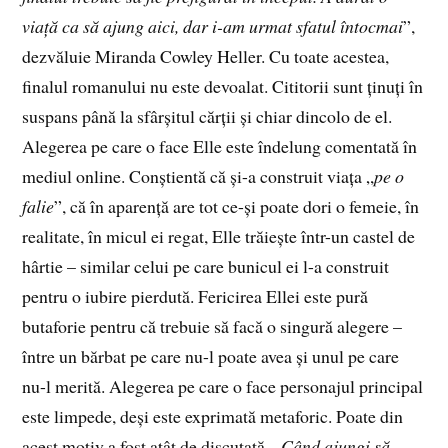
viață ca să ajung aici, dar i-am urmat sfatul întocmai
”,
dezvăluie Miranda Cowley Heller. Cu toate acestea,
finalul romanului nu este devoalat. Cititorii sunt ținuți în
suspans până la sfârșitul cărții și chiar dincolo de el.
Alegerea pe care o face Elle este îndelung comentată în
mediul online. Conștientă că și-a construit viața „
pe o
falie
”, că în aparență are tot ce-și poate dori o femeie, în
realitate, în micul ei regat, Elle trăiește într-un castel de
hârtie – similar celui pe care bunicul ei l-a construit
pentru o iubire pierdută. Fericirea Ellei este pură
butaforie pentru că trebuie să facă o singură alegere –
între un bărbat pe care nu-l poate avea și unul pe care
nu-l merită. Alegerea pe care o face personajul principal
este limpede, deși este exprimată metaforic. Poate din
acest motiv a fost atât de discutată. „
Când ajungi să