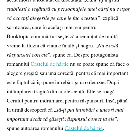
stabilești o legătură cu persoanajele unei cărți nu e ușor
să accepți alegerile pe care le fac acestea”
, explică
scriitoarea, care în același interviu pentru
Booktopia.com mărturisește că a renunțat de multă
vreme la iluzia că viața e în alb și negru. „
Nu există
răspunsuri corecte
”, spune ea. Despre protagonista
romanului
Castelul de hârtie
nu se poate spune că face o
alegere greșită sau una corectă, pentru că mai important
este faptul că își pune întrebări și ia o decizie. După
întâmplarea tragică din adolescență, Elle se roagă
Cerului pentru îndrumare, pentru răspunsuri. Însă, până
la urmă descoperă că „
să-ți pui întrebări e uneori mai
important decât să găsești răspunsul corect la ele
”,
spune autoarea romanului
Castelul de hârtie
.