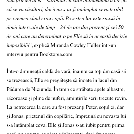
că se va căsători, dacă nu s-ar fi întâmplat ceva teribil
pe vremea când erau copii. Povestea lor este spusă în
două intervale de timp – 24 de ore din prezent și cei 50
de ani care au determinat-o pe Elle să ia această decizie
imposibilă
”, explică Miranda Cowley Heller într-un
interviu pentru Booktopia.com.
Într-o dimineață caldă de vară, înainte ca toți din casă să
se trezească, Elle se pregătește să înoate în lacul din
Pădurea de Niciunde. În timp ce străbate apele albastre,
răcoroase și pline de nuferi, amintirile serii trecute revin.
La petrecerea la care au fost prezenți Peter, soțul ei, dar
și Jonas, prietenul din copilărie, împreună cu nevasta lui
s-a întâmplat ceva. Elle și Jonas s-au iubit pentru prima
oară, pe ascuns, ca niște adolescenți, deși dragostea