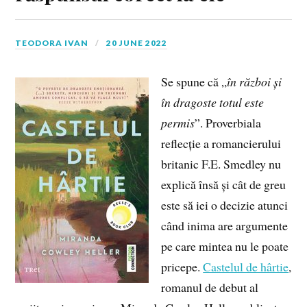
TEODORA IVAN
20 JUNE 2022
Se spune că „
în război și
în dragoste totul este
permis
”. Proverbiala
reflecție a romancierului
britanic F.E. Smedley nu
explică însă și cât de greu
este să iei o decizie atunci
când inima are argumente
pe care mintea nu le poate
pricepe.
Castelul de hârtie
,
romanul de debut al