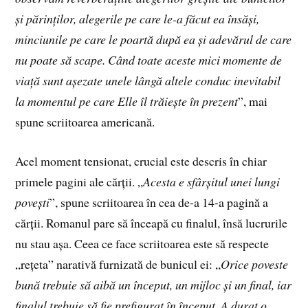
și părinților, alegerile pe care le-a făcut ea însăși,
minciunile pe care le poartă după ea și adevărul de care
nu poate să scape. Când toate aceste mici momente de
viață sunt așezate unele lângă altele conduc inevitabil
la momentul pe care Elle îl trăiește în prezent
”, mai
spune scriitoarea americană.
Acel moment tensionat, crucial este descris în chiar
primele pagini ale cărții. „
Acesta e sfârșitul unei lungi
povești
”, spune scriitoarea în cea de-a 14-a pagină a
cărții. Romanul pare să înceapă cu finalul, însă lucrurile
nu stau așa. Ceea ce face scriitoarea este să respecte
„rețeta” narativă furnizată de bunicul ei: „
Orice poveste
bună trebuie să aibă un început, un mijloc și un final, iar
finalul trebuie să fie prefigurat în început. A durat o