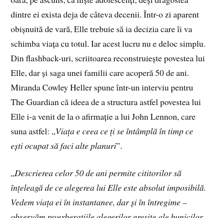
dintre ei exista deja de câteva decenii. Într-o zi aparent
obișnuită de vară, Elle trebuie să ia decizia care îi va
schimba viața cu totul. Iar acest lucru nu e deloc simplu.
Din flashback-uri, scriitoarea reconstruiește povestea lui
Elle, dar și saga unei familii care acoperă 50 de ani.
Miranda Cowley Heller spune într-un interviu pentru
The Guardian că ideea de a structura astfel povestea lui
Elle i-a venit de la o afirmație a lui John Lennon, care
suna astfel: „
Viața e ceea ce ți se întâmplă în timp ce
ești ocupat să faci alte planuri
”.
„
Descrierea celor 50 de ani permite cititorilor să
înțeleagă de ce alegerea lui Elle este absolut imposibilă.
Vedem viața ei în instantanee, dar și în întregime –
observăm reverberațiile alegerilor greșite ale bunicilor