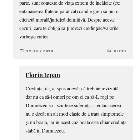
parte, sunt contexte de viața extrem de încâlcite (ex:
eutanasierea fratelui paralizat) când e greu să pui o
etichetă morală/juridică definitivă. Despre aceste
cazuri, care te obligă să-ți revezi credințele/valorile,
vorbește cartea.
19 JULY 2010
REPLY
Florin Iepan
Credința, da, ai spus adevăr că trebuie revizuită,
dar nu ca să-l omori pe om ci ca să-L rogi pe
Dumnezeu să-i scurteze suferința… eutanasierea
nu e decât un alt mod clasic de a trata simptomele
și nu boala, iar în acest caz boala este chiar credința
slabă în Dumnezeu.