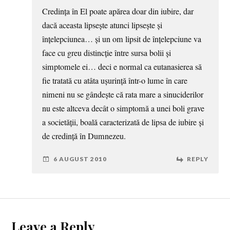
Credința în El poate apărea doar din iubire, dar
dacă aceasta lipsește atunci lipsește și
înțelepciunea… și un om lipsit de înțelepciune va
face cu greu distincție între sursa bolii și
simptomele ei… deci e normal ca eutanasierea să
fie tratată cu atâta ușurință într-o lume în care
nimeni nu se gândește că rata mare a sinuciderilor
nu este altceva decât o simptomă a unei boli grave
a societății, boală caracterizată de lipsa de iubire și
de credință în Dumnezeu.
6 AUGUST 2010
REPLY
Leave a Reply