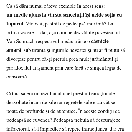
Ca să dăm numai câteva exemple în acest sens:
un medic ajuns la vârsta senectuţii îşi ucide soţia cu
toporul.
Vinovat, pasibil de pedeapsă maximă? La
prima vedere… dar, aşa cum ne dezvăluie povestea lui
căsnicie
Von Schirach respectivul medic trăise o
amară
, sub tirania şi injuriile nevestei şi nu ar fi putut să
divorţeze pentru că-şi preţuia prea mult jurământul şi
paradoxalul ataşament prin care încă se simţea legat de
consoartă.
Crima sa era un rezultat al unei presiuni emoţionale
dezvoltate în ani de zile iar regretele sale erau cât se
poate de profunde şi de autentice. În aceste condiţii ce
pedeapsă se cuvenea? Pedeapsa trebuia să descurajeze
infractorul, să-l împiedice să repete infracţiunea, dar era