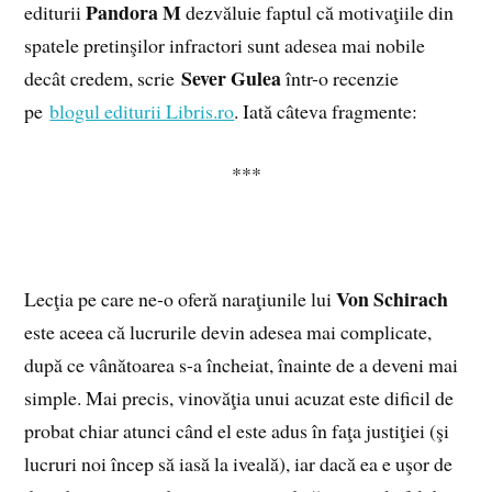
Pandora M
editurii
dezvăluie faptul că motivaţiile din
spatele pretinşilor infractori sunt adesea mai nobile
Sever Gulea
decât credem, scrie
într-o recenzie
pe
blogul editurii Libris.ro
. Iată câteva fragmente:
***
Von Schirach
Lecţia pe care ne-o oferă naraţiunile lui
este aceea că lucrurile devin adesea mai complicate,
după ce vânătoarea s-a încheiat, înainte de a deveni mai
simple. Mai precis, vinovăţia unui acuzat este dificil de
probat chiar atunci când el este adus în faţa justiţiei (şi
lucruri noi încep să iasă la iveală), iar dacă ea e uşor de