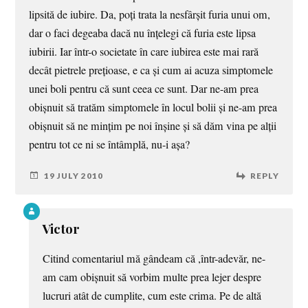
lipsită de iubire. Da, poți trata la nesfârșit furia unui om,
dar o faci degeaba dacă nu înțelegi că furia este lipsa
iubirii. Iar într-o societate în care iubirea este mai rară
decât pietrele prețioase, e ca și cum ai acuza simptomele
unei boli pentru că sunt ceea ce sunt. Dar ne-am prea
obișnuit să tratăm simptomele în locul bolii și ne-am prea
obișnuit să ne mințim pe noi înșine și să dăm vina pe alții
pentru tot ce ni se întâmplă, nu-i așa?
19 JULY 2010
REPLY
Victor
Citind comentariul mă gândeam că ,într-adevăr, ne-
am cam obișnuit să vorbim multe prea lejer despre
lucruri atât de cumplite, cum este crima. Pe de altă