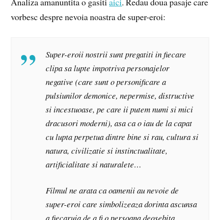
Analiza amanuntita o gasiti
aici
. Redau doua pasaje care
vorbesc despre nevoia noastra de super-eroi:
Super-eroii nostrii sunt pregatiti in fiecare
clipa sa lupte impotriva personajelor
negative (care sunt o personificare a
pulsiunilor demonice, nepermise, distructive
si incestuoase, pe care ii putem numi si mici
dracusori moderni), asa ca o iau de la capat
cu lupta perpetua dintre bine si rau, cultura si
natura, civilizatie si instinctualitate,
artificialitate si naturalete…
Filmul ne arata ca oamenii au nevoie de
super-eroi care simbolizeaza dorinta ascunsa
a fiecaruia de a fi o persoana deosebita,