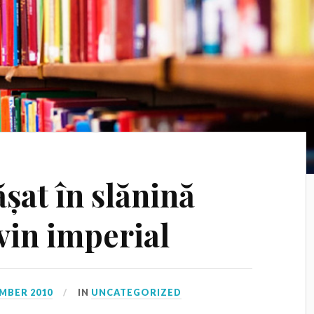
șat în slănină
vin imperial
MBER 2010
IN
UNCATEGORIZED