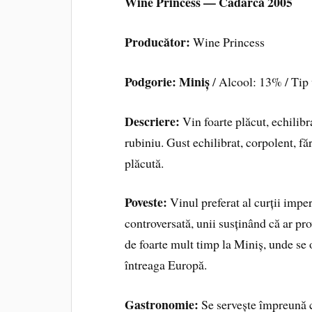
Wine Princess — Cadarcă 2005
Producător:
Wine Princess
Podgorie: Miniș
/ Alcool: 13% / Tip 
Descriere:
Vin foarte plăcut, echilibra
rubiniu. Gust echilibrat, corpolent, fă
plăcută.
Poveste:
Vinul preferat al curții imper
controversată, unii susținând că ar pro
de foarte mult timp la Miniș, unde se 
întreaga Europă.
Gastronomie:
Se servește împreună c