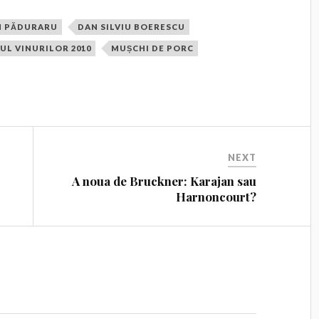
N PĂDURARU
DAN SILVIU BOERESCU
UL VINURILOR 2010
MUȘCHI DE PORC
NEXT
A noua de Bruckner: Karajan sau
Har­non­co­urt?