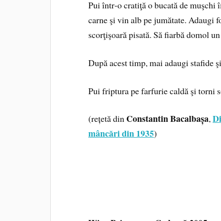
Pui într‑o cratiţă o bucată de muşchi
carne şi vin alb pe jumătate. Adaugi fo
scorţişoară pisată. Să fiarbă domol un
După acest timp, mai adaugi stafide ş
Pui friptura pe farfurie caldă şi torni s
Constantin Bacalbașa
Di
(rețetă din
,
mâncări din 1935
)