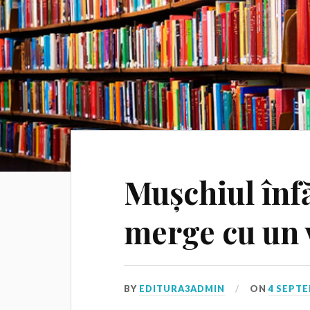
Mușchiul înfă
merge cu un 
BY
EDITURA3ADMIN
ON
4 SEPTE