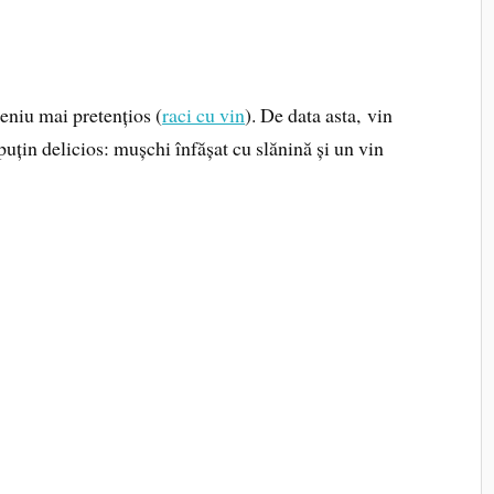
niu mai pretențios (
raci cu vin
). De data asta, vin
uțin delicios: mușchi înfășat cu slănină și un vin