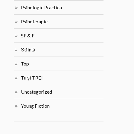
Psihologie Practica
Psihoterapie
SF & F
Știință
Top
Tu și TREI
Uncategorized
Young Fiction