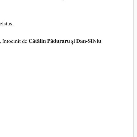
lsius.
0
Cătălin Păduraru și Dan-Silviu
, întocmit de