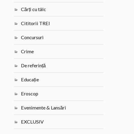
Cărți cu tâlc
Cititorii TREI
Concursuri
Crime
De referință
Educație
Eroscop
Evenimente & Lansări
EXCLUSIV