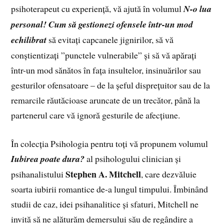
psihoterapeut cu experiență, vă ajută în volumul
N-o lua
personal! Cum să gestionezi ofensele într-un mod
echilibrat
să evitați capcanele jignirilor, să vă
conștientizați ”punctele vulnerabile” și să vă apărați
într-un mod sănătos în fața insultelor, insinuărilor sau
gesturilor ofensatoare – de la șeful disprețuitor sau de la
remarcile răutăcioase aruncate de un trecător, până la
partenerul care vă ignoră gesturile de afecțiune.
În colecția Psihologia pentru toți vă propunem volumul
Iubirea poate dura?
al psihologului clinician și
Stephen A. Mitchell
psihanalistului
, care dezvăluie
soarta iubirii romantice de-a lungul timpului. Îmbinând
studii de caz, idei psihanalitice și sfaturi, Mitchell ne
invită să ne alăturăm demersului său de regândire a