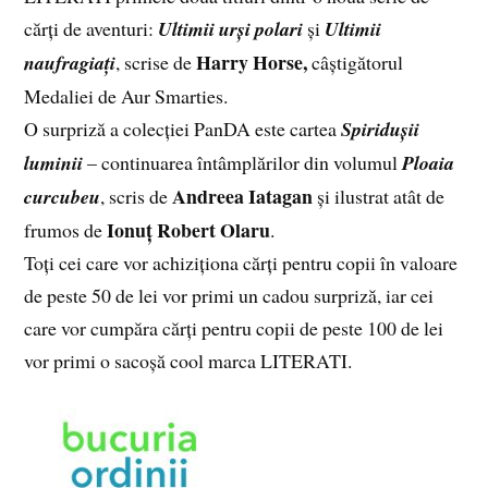
cărți de aventuri:
Ultimii urși polari
și
Ultimii
Harry Horse,
naufragiați
, scrise de
câștigătorul
Medaliei de Aur Smarties.
O surpriză a colecției PanDA este cartea
Spiridușii
luminii
– continuarea întâmplărilor din volumul
Ploaia
Andreea Iatagan
curcubeu
, scris de
și ilustrat atât de
Ionuț Robert Olaru
frumos de
.
Toți cei care vor achiziționa cărți pentru copii în valoare
de peste 50 de lei vor primi un cadou surpriză, iar cei
care vor cumpăra cărți pentru copii de peste 100 de lei
vor primi o sacoșă cool marca LITERATI.