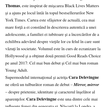
Thomas
, este inspirat de mișcarea Black Lives Matters
și a ajuns pe locul întâi în topul bestsellerurilor New
York Times. Cartea este sfâșietor de actuală, cea mai
mare forță a ei constând în descrierea autentică a unei
adolescente, a familiei ei iubitoare și a încercărilor de a
echilibra adevărul despre viețile lor cu felul în care sunt
văzuți în societate. Volumul este în curs de ecranizare la
Hollywood și a obținut două premii Good Reads Choice
pe anul 2017: Cel mai bun debut și Cel mai bun roman
Young Adult.
Cara Delevingne
Supermodelul internațional și actrița
ne oferă un tulburător roman de debut –
Mirror, mirror
– despre prietenie, identitate și caracterul înșelător al
Cara Delevingne
aparențelor.
este una dintre cele mai
influente femei din generația ei. Născută la Londra, a