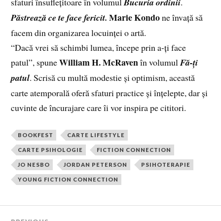
sfaturi însuflețitoare în volumul
Bucuria ordinii
.
Marie Kondo
Păstrează ce te face fericit.
ne învață să
facem din organizarea locuinței o artă.
“Dacă vrei să schimbi lumea, începe prin a-ți face
William H. McRaven
patul”, spune
în volumul
Fă-ți
patul
. Scrisă cu multă modestie și optimism, această
carte atemporală oferă sfaturi practice și înțelepte, dar și
cuvinte de încurajare care îi vor inspira pe cititori.
BOOKFEST
CARTE LIFESTYLE
CARTE PSIHOLOGIE
FICTION CONNECTION
JO NESBO
JORDAN PETERSON
PSIHOTERAPIE
YOUNG FICTION CONNECTION