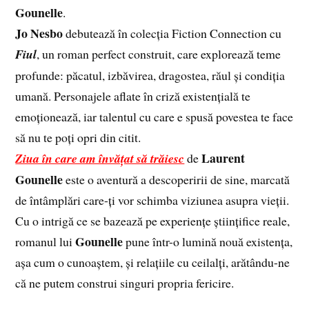
Gounelle
.
Jo Nesbo
debutează în colecția Fiction Connection cu
Fiul
, un roman perfect construit, care explorează teme
profunde: păcatul, izbăvirea, dragostea, răul și condiția
umană. Personajele aflate în criză existențială te
emoționează, iar talentul cu care e spusă povestea te face
să nu te poți opri din citit.
Laurent
Ziua în care am învățat să trăiesc
de
Gounelle
este o aventură a descoperirii de sine, marcată
de întâmplări care-ți vor schimba viziunea asupra vieții.
Cu o intrigă ce se bazează pe experiențe științifice reale,
Gounelle
romanul lui
pune într-o lumină nouă existența,
așa cum o cunoaștem, și relațiile cu ceilalți, arătându-ne
că ne putem construi singuri propria fericire.