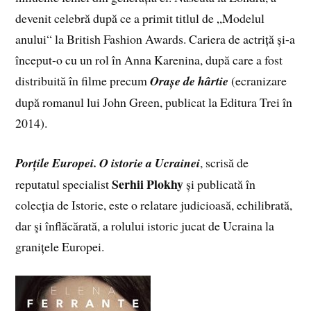
devenit celebră după ce a primit titlul de „Modelul
anului“ la British Fashion Awards. Cariera de actriță și-a
început-o cu un rol în Anna Karenina, după care a fost
distribuită în filme precum
Orașe de hârtie
(ecranizare
după romanul lui John Green, publicat la Editura Trei în
2014).
Porțile Europei. O istorie a Ucrainei
, scrisă de
Serhii Plokhy
reputatul specialist
și publicată în
colecția de Istorie, este o relatare judicioasă, echilibrată,
dar şi înflăcărată, a rolului istoric jucat de Ucraina la
granițele Europei.