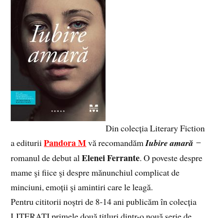
Din colecția Literary Fiction
Pandora M
a editurii
vă recomandăm
Iubire amară
̶
Elenei Ferrante
romanul de debut al
. O poveste despre
mame şi fiice şi despre mănunchiul complicat de
minciuni, emoții şi amintiri care le leagă.
Pentru cititorii noștri de 8-14 ani publicăm în colecția
LITERATI primele două titluri dintr-o nouă serie de