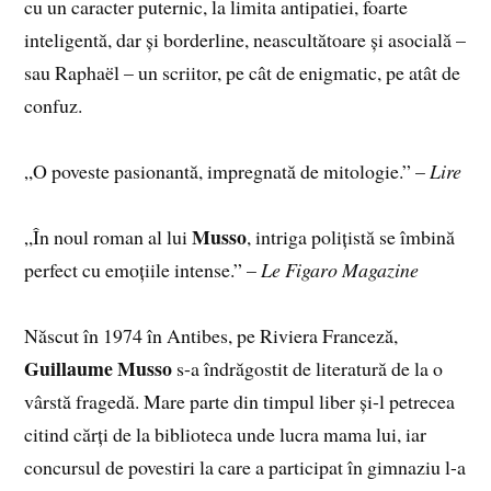
cu un caracter puternic, la limita antipatiei, foarte
inteligentă, dar și borderline, neascultătoare și asocială –
sau Raphaël – un scriitor, pe cât de enigmatic, pe atât de
confuz.
„O poveste pasionantă, impregnată de mitologie.” –
Lire
Musso
„În noul roman al lui
, intriga polițistă se îmbină
perfect cu emoțiile intense.” –
Le Figaro Magazine
Născut în 1974 în Antibes, pe Riviera Franceză,
Guillaume Musso
s-a îndrăgostit de literatură de la o
vârstă fragedă. Mare parte din timpul liber și-l petrecea
citind cărți de la biblioteca unde lucra mama lui, iar
concursul de povestiri la care a participat în gimnaziu l-a