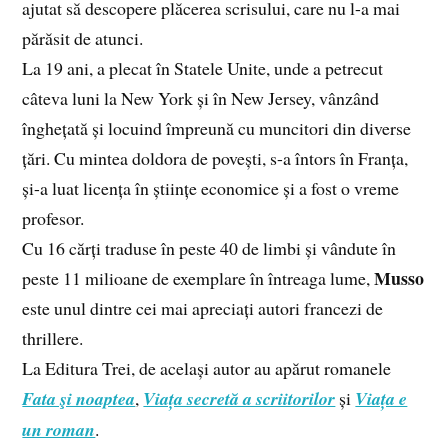
ajutat să descopere plăcerea scrisului, care nu l-a mai
părăsit de atunci.
La 19 ani, a plecat în Statele Unite, unde a petrecut
câteva luni la New York și în New Jersey, vânzând
înghețată și locuind împreună cu muncitori din diverse
țări. Cu mintea doldora de povești, s-a întors în Franța,
și-a luat licența în științe economice și a fost o vreme
profesor.
Cu 16 cărți traduse în peste 40 de limbi și vândute în
Musso
peste 11 milioane de exemplare în întreaga lume,
este unul dintre cei mai apreciați autori francezi de
thrillere.
La Editura Trei, de același autor au apărut romanele
Fata şi noaptea
,
Viața secretă a scriitorilor
și
Viața e
un roman
.