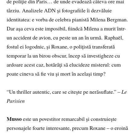
de poliție din Paris… de unde evadează câteva ore mai
târziu. Analizele ADN și fotografiile îi dezvăluie
identitatea: e vorba de celebra pianistă Milena Bergman.
Dar așa ceva este imposibil, fiindcă Milena a murit într-
un accident de avion, cu peste un an în urmă. Raphaël,
fostul ei logodnic, și Roxane, o polițistă transferată
temporar la un birou obscur, încep să investigheze cu
ardoare acest caz, hotărâți să elucideze misterul: cum
poate cineva să fie viu și mort în același timp?
“Un thriller autentic, care se citește pe nerăsuflate.” –
Le
Parisien
Musso
este un povestitor remarcabil și construiește
personajele foarte interesante, precum Roxane – o eroină