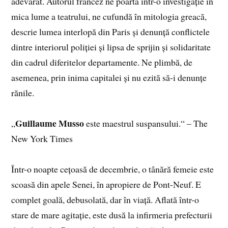
adevărat. Autorul francez ne poartă într-o investigație în
mica lume a teatrului, ne cufundă în mitologia greacă,
descrie lumea interlopă din Paris și denunță conflictele
dintre interiorul poliției și lipsa de sprijin și solidaritate
din cadrul diferitelor departamente. Ne plimbă, de
asemenea, prin inima capitalei și nu ezită să-i denunțe
rănile.
Guillaume Musso
„
este maestrul suspansului.“ – The
New York Times
Într-o noapte cețoasă de decembrie, o tânără femeie este
scoasă din apele Senei, în apropiere de Pont-Neuf. E
complet goală, debusolată, dar în viață. Aflată într-o
stare de mare agitație, este dusă la infirmeria prefecturii