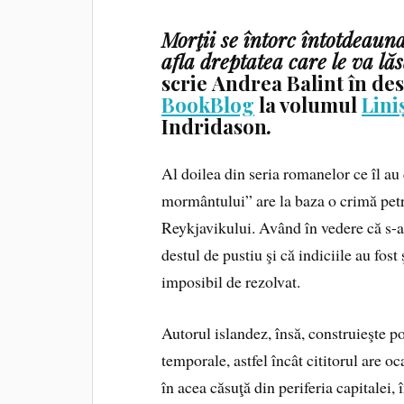
Morţii se întorc întotdeaun
afla dreptatea care le va lă
scrie Andrea Balint în de
BookBlog
la volumul
Lini
Indridason
.
Al doilea din seria romanelor ce îl au
mormântului” are la baza o crimă petre
Reykjavikului. Având în vedere că s-a 
destul de pustiu şi că indiciile au fos
imposibil de rezolvat.
Autorul islandez, însă, construieşte p
temporale, astfel încât cititorul are o
în acea căsuţă din periferia capitalei, 