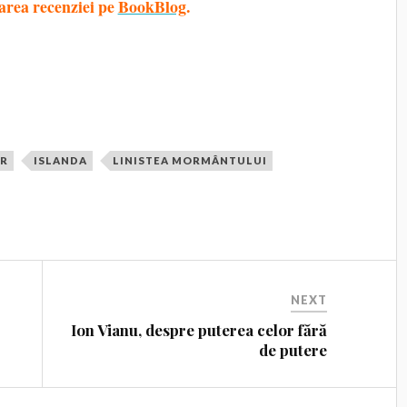
area recenziei pe
BookBlog
.
UR
ISLANDA
LINISTEA MORMÂNTULUI
NEXT
o
Ion Vianu, despre puterea celor fără
de putere