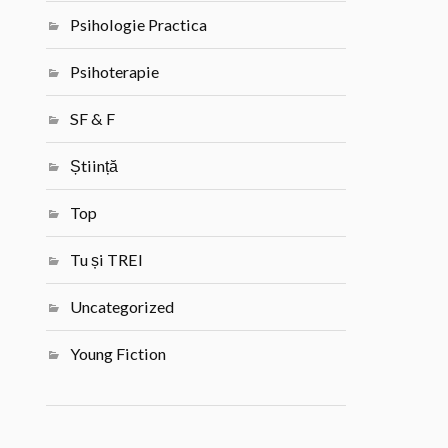
Psihologie Practica
Psihoterapie
SF & F
Știință
Top
Tu și TREI
Uncategorized
Young Fiction