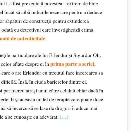
ului i-a fost prezentată povestea – extrem de bine
el încât să aibă indiciile necesare pentru a deduce
nor săpături de construcţii pentru extinderea
t odată cu detectivul care investighează crima.
notă de autenticitate
.
eţile particulare ale lui Erlendur şi Sigurdur Oli,
prima parte a seriei,
celor aflate despre ei în
pe care o are Erlendur cu trecutul face încercarea sa
 dificilă. Însă, în ciuda barierelor dintre ei,
i par mereu atraşi unul către celalalt chiar dacă în
erte. E şi aceasta un fel de terapie care poate duce
ină să încerce să se lase de droguri îi aduce mai
de a se cunoaşte cu adevărat.
(…)