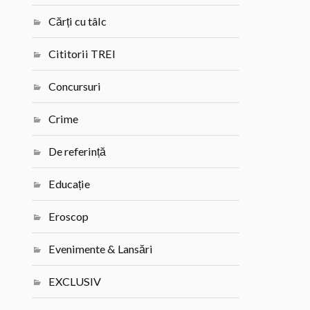
Cărți cu tâlc
Cititorii TREI
Concursuri
Crime
De referință
Educație
Eroscop
Evenimente & Lansări
EXCLUSIV