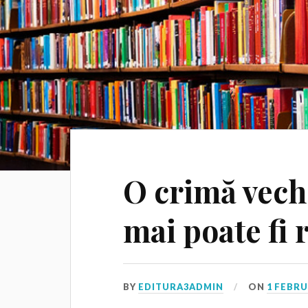
O crimă vech
mai poate fi 
BY
EDITURA3ADMIN
ON
1 FEBRU