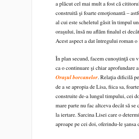
a plăcut cel mai mult a fost că cititor
construită şi foarte emoţionantă – astf
al cui este scheletul găsit în timpul u
oraşului, însă nu aflăm finalul ei decâ
Acest aspect a dat întregului roman o
În plan secund, facem cunoştinţă cu vi
ca o continuare şi chiar aprofundare a 
Oraşul borcanelor
. Relaţia dificilă 
de a se apropia de Lisa, fiica sa, foarte
construite de-a lungul timpului, cei do
mare parte nu fac altceva decât să se c
la iertare. Sarcina Lisei care o determ
aproape pe cei doi, oferindu-le şansa 