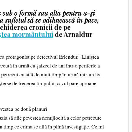
a sub o formă sau alta pentru a-şi
sa sufletul să se odihnească în pace,
schiderea cronicii de pe
ștea mormântului
de
Arnaldur
 ca protagonist pe detectivul Erlendur, “Liniştea
cută în urmă cu şaizeci de ani într-o periferie a
petrecut cu atât de mult timp în urmă într-un loc
t şterse de trecerea timpului, cazul pare aproape
ovestea pe două planuri
cazia să afle povestea nemijlocită a celor petrecute
în timp ce crima se află în plină investigaţie. Ce mi-