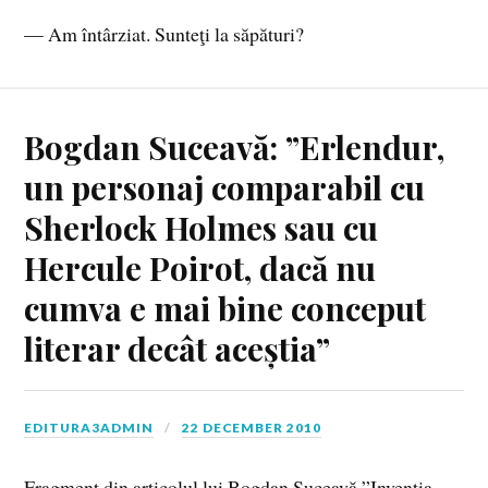
— Am întârziat. Sunteţi la săpături?
Bogdan Suceavă: ”Erlendur,
un personaj comparabil cu
Sherlock Holmes sau cu
Hercule Poirot, dacă nu
cumva e mai bine conceput
literar decât aceștia”
EDITURA3ADMIN
22 DECEMBER 2010
Fragment din articolul lui Bogdan Suceavă ”Invenția