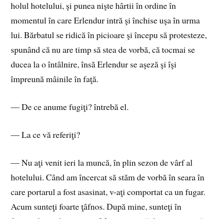
holul hotelului, şi punea nişte hârtii în ordine în
momentul în care Erlendur intră şi închise uşa în urma
lui. Bărbatul se ridică în picioare şi începu să protesteze,
spunând că nu are timp să stea de vorbă, că tocmai se
ducea la o întâlnire, însă Erlendur se aşeză şi îşi
împreună mâinile în faţă.
— De ce anume fugiţi? întrebă el.
— La ce vă referiţi?
— Nu aţi venit ieri la muncă, în plin sezon de vârf al
hotelului. Când am încercat să stăm de vorbă în seara în
care portarul a fost asasinat, v-aţi comportat ca un fugar.
Acum sunteţi foarte ţâfnos. După mine, sunteţi în