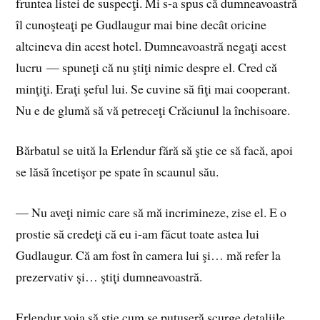
fruntea listei de suspecţi. Mi s-a spus că dumneavoastră
îl cunoşteaţi pe Gudlaugur mai bine decât oricine
altcineva din acest hotel. Dumneavoastră negaţi acest
lucru — spuneţi că nu ştiţi nimic despre el. Cred că
minţiţi. Eraţi şeful lui. Se cuvine să fiţi mai cooperant.
Nu e de glumă să vă petreceţi Crăciunul la închisoare.
Bărbatul se uită la Erlendur fără să ştie ce să facă, apoi
se lăsă încetişor pe spate în scaunul său.
— Nu aveţi nimic care să mă incrimineze, zise el. E o
prostie să credeţi că eu i-am făcut toate astea lui
Gudlaugur. Că am fost în camera lui şi… mă refer la
prezervativ şi… ştiţi dumneavoastră.
Erlendur voia să ştie cum se putuseră scurge detaliile