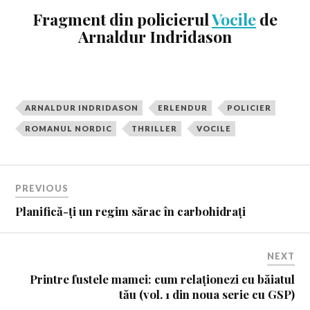
Fragment din policierul
Vocile
de
Arnaldur Indridason
ARNALDUR INDRIDASON
ERLENDUR
POLICIER
ROMANUL NORDIC
THRILLER
VOCILE
PREVIOUS
Planifică-ți un regim sărac în carbohidrați
NEXT
Printre fustele mamei: cum relaționezi cu băiatul
tău (vol. 1 din noua serie cu GSP)