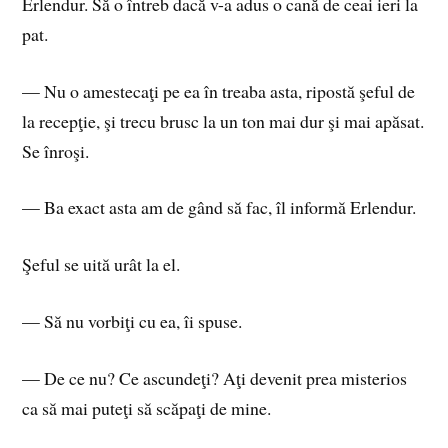
Erlendur. Să o întreb dacă v-a adus o cană de ceai ieri la
pat.
— Nu o amestecaţi pe ea în treaba asta, ripostă şeful de
la recepţie, şi trecu brusc la un ton mai dur şi mai apăsat.
Se înroşi.
— Ba exact asta am de gând să fac, îl informă Erlendur.
Şeful se uită urât la el.
— Să nu vorbiţi cu ea, îi spuse.
— De ce nu? Ce ascundeţi? Aţi devenit prea misterios
ca să mai puteţi să scăpaţi de mine.