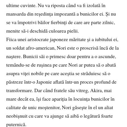
ultime cuvinte. Nu va riposta când va fi izolată în
mansarda din reședința impozantă a bunicilor ei. Și nu
se va împotrivi băilor fierbinți de care are parte zilnic,
menite să-i deschidă culoarea pielii.
Fiica unei aristocrate japoneze măritate și a iubitului ei,
un soldat afro-american, Nori este o proscrisă încă de la
naștere. Bunicii săi o primesc doar pentru a o ascunde,
temându-se de rușinea pe care Nori ar putea să o abată
asupra viței nobile pe care aceștia se străduiesc să o
păstreze într-o Japonie aflată într-un proces profund de
transformare. Dar când fratele său vitreg, Akira, mai
mare decât ea, își face apariția în locuința bunicilor în
calitate de unic moștenitor, Nori găsește în el un aliat
neobișnuit cu care va ajunge să aibă o legătură foarte
puternică.