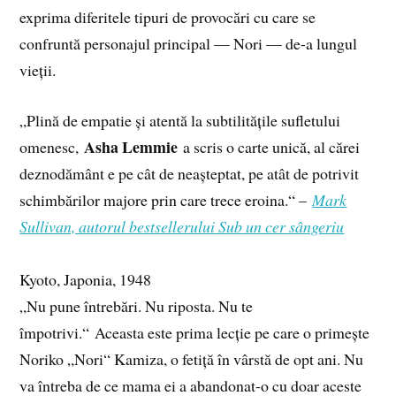
exprima diferitele tipuri de provocări cu care se
confruntă personajul principal — Nori — de-a lungul
vieții.
„Plină de empatie și atentă la subtilitățile sufletului
Asha Lemmie
omenesc,
a scris o carte unică, al cărei
deznodământ e pe cât de neașteptat, pe atât de potrivit
schimbărilor majore prin care trece eroina.“ –
Mark
Sullivan, autorul bestsellerului Sub un cer sângeriu
Kyoto, Japonia, 1948
„Nu pune întrebări. Nu riposta. Nu te
împotrivi.“ Aceasta este prima lecție pe care o primește
Noriko „Nori“ Kamiza, o fetiță în vârstă de opt ani. Nu
va întreba de ce mama ei a abandonat-o cu doar aceste