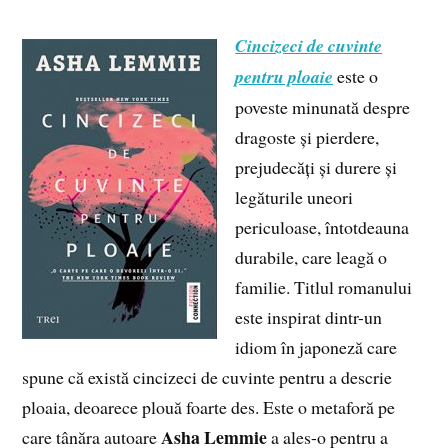
Cincizeci de cuvinte
pentru ploaie
este o
poveste minunată despre
dragoste și pierdere,
prejudecăți și durere și
legăturile uneori
periculoase, întotdeauna
durabile, care leagă o
familie. Titlul romanului
este inspirat dintr-un
idiom în japoneză care
spune că există cincizeci de cuvinte pentru a descrie
ploaia, deoarece plouă foarte des. Este o metaforă pe
Asha Lemmie
care tânăra autoare
a ales-o pentru a