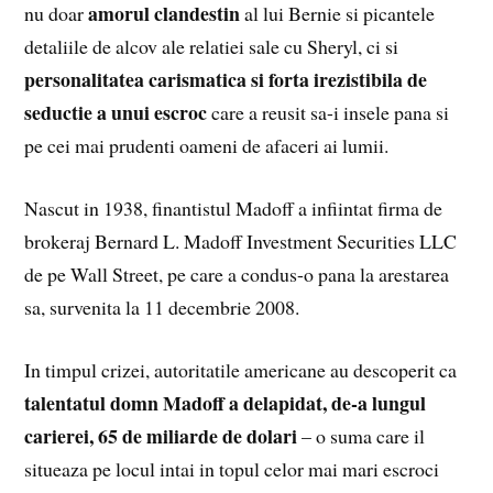
amorul clandestin
nu doar
al lui Bernie si picantele
detaliile de alcov ale relatiei sale cu Sheryl, ci si
personalitatea carismatica si forta irezistibila de
seductie a unui escroc
care a reusit sa-i insele pana si
pe cei mai prudenti oameni de afaceri ai lumii.
Nascut in 1938, finantistul Madoff a infiintat firma de
brokeraj Bernard L. Madoff Investment Securities LLC
de pe Wall Street, pe care a condus-o pana la arestarea
sa, survenita la 11 decembrie 2008.
In timpul crizei, autoritatile americane au descoperit ca
talentatul domn Madoff a delapidat, de-a lungul
carierei, 65 de miliarde de dolari
– o suma care il
situeaza pe locul intai in topul celor mai mari escroci