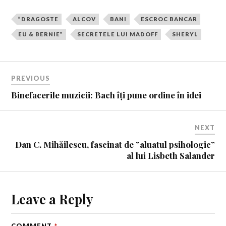
”DRAGOSTE
ALCOV
BANI
ESCROC BANCAR
EU & BERNIE”
SECRETELE LUI MADOFF
SHERYL
PREVIOUS
Binefacerile muzicii: Bach îți pune ordine în idei
NEXT
Dan C. Mihăilescu, fascinat de ”aluatul psihologic”
al lui Lisbeth Salander
Leave a Reply