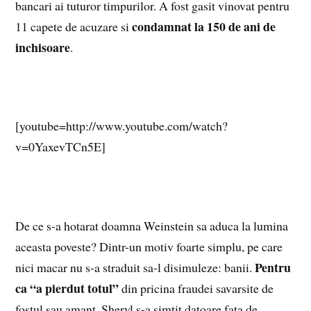
bancari ai tuturor timpurilor. A fost gasit vinovat pentru
condamnat la 150 de ani de
11 capete de acuzare si
inchisoare
.
[youtube=http://www.youtube.com/watch?
v=0YaxevTCn5E]
De ce s-a hotarat doamna Weinstein sa aduca la lumina
aceasta poveste? Dintr-un motiv foarte simplu, pe care
Pentru
nici macar nu s-a straduit sa-l disimuleze: banii.
ca “a pierdut totul”
din pricina fraudei savarsite de
fostul sau amant, Sheryl s-a simtit datoare fata de