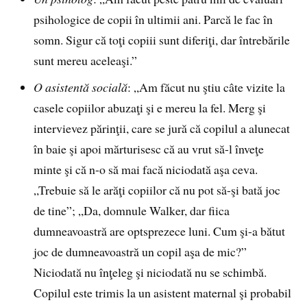
psihologice de copii în ultimii ani. Parcă le fac în
somn. Sigur că toţi copiii sunt diferiţi, dar întrebările
sunt mereu aceleaşi.”
O asistentă socială
: „Am făcut nu ştiu câte vizite la
casele copiilor abuzaţi şi e mereu la fel. Merg şi
intervievez părinţii, care se jură că copilul a alunecat
în baie şi apoi mărturisesc că au vrut să-l înveţe
minte şi că n-o să mai facă niciodată aşa ceva.
„Trebuie să le arăţi copiilor că nu pot să-şi bată joc
de tine”; „Da, domnule Walker, dar fiica
dumneavoastră are optsprezece luni. Cum şi-a bătut
joc de dumneavoastră un copil aşa de mic?”
Niciodată nu înţeleg şi niciodată nu se schimbă.
Copilul este trimis la un asistent maternal şi probabil