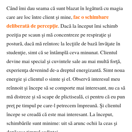
Când îmi dau seama că sunt blazat în legătură cu magia
fac o schimbare
care are loc între client şi mine,
deliberată de percepţie
. Dacă la început îmi schimb
poziţia pe scaun şi mă concentreze pe respiraţie şi
postură, dacă mă reîntorc la lecţiile de bază învăţate în
studenţie, simt că se întâmplă ceva minunat. Clientul
devine mai special şi cuvintele sale au mai multă forţă,
experienţa devenind de-a dreptul energizantă. Simt noua
energie şi clientul o simte şi el. Observă interesul meu
reînnoit şi începe să se comporte mai interesant, nu ca să
mă distreze şi să scape de plictiseală, ci pentru că eu pun
preţ pe timpul pe care-l petrecem împreună. Şi clientul
începe se creadă că este mai interesant. La început,
schimbările sunt minime: uit să arunc ochii la ceas şi
depăşesc timpul şedinţei.