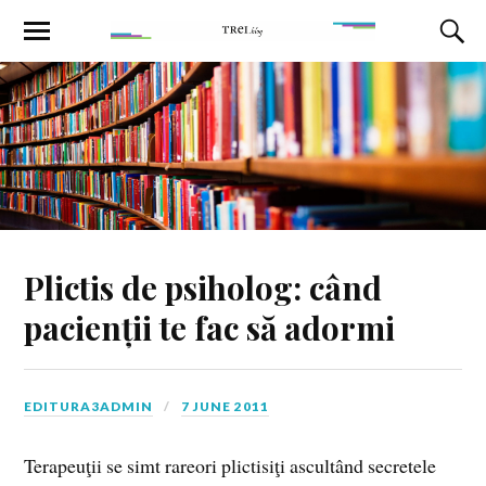
Plictis de psiholog: când
pacienții te fac să adormi
EDITURA3ADMIN
7 JUNE 2011
Terapeuţii se simt rareori plictisiţi ascultând secretele