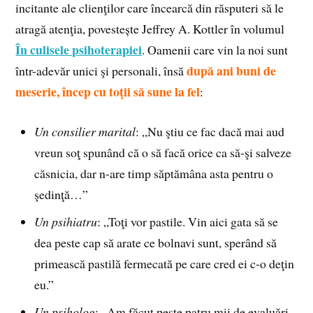
incitante ale clienţilor care încearcă din răsputeri să le
atragă atenţia, povestește Jeffrey A. Kottler în volumul
În culisele psihoterapiei
. Oamenii care vin la noi sunt
după ani buni de
într-adevăr unici şi personali, însă
meserie, încep cu toţii să sune la fel
:
Un consilier marital
: „Nu ştiu ce fac dacă mai aud
vreun soţ spunând că o să facă orice ca să-şi salveze
căsnicia, dar n-are timp săptămâna asta pentru o
şedinţă…”
Un psihiatru
: „Toţi vor pastile. Vin aici gata să se
dea peste cap să arate ce bolnavi sunt, sperând să
primească pastilă fermecată pe care cred ei c-o deţin
eu.”
Un psiholog
: „Am făcut peste patru mii de evaluări