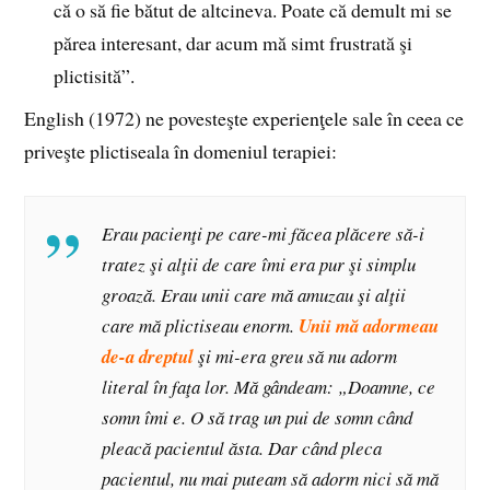
că o să fie bătut de altcineva. Poate că demult mi se
părea interesant, dar acum mă simt frustrată şi
plictisită”.
English (1972) ne povesteşte experienţele sale în ceea ce
priveşte plictiseala în domeniul terapiei:
Erau pacienţi pe care-mi făcea plăcere să-i
tratez şi alţii de care îmi era pur şi simplu
groază. Erau unii care mă amuzau şi alţii
care mă plictiseau enorm.
Unii mă adormeau
de-a dreptul
şi mi-era greu să nu adorm
literal în faţa lor. Mă gândeam: „Doamne, ce
somn îmi e. O să trag un pui de somn când
pleacă pacientul ăsta. Dar când pleca
pacientul, nu mai puteam să adorm nici să mă