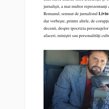
jurnaliști, a mai multor reprezentanți a
Liviu
Romanul, semnat de jurnalistul
dar vorbește, printre altele, de corupț
decenii, despre ipocrizia personajelor 
afaceri, miniștri sau personalități cult