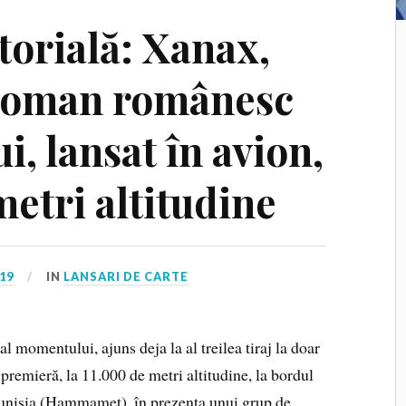
torială: Xanax,
t roman românesc
, lansat în avion,
metri altitudine
19
IN
LANSARI DE CARTE
l momentului, ajuns deja la al treilea tiraj la doar
în premieră, la 11.000 de metri altitudine, la bordul
 Tunisia (Hammamet), în prezența unui grup de