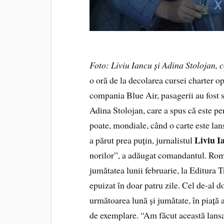
Foto: Liviu Iancu și Adina Stolojan, 
o oră de la decolarea cursei charter o
compania Blue Air, pasagerii au fost 
Adina Stolojan, care a spus că este pen
poate, mondiale, când o carte este lan
Liviu I
a părut prea puțin, jurnalistul
norilor”, a adăugat comandantul. Ro
jumătatea lunii februarie, la Editura 
epuizat în doar patru zile. Cel de-al do
următoarea lună și jumătate, în piață a
de exemplare. “Am făcut această lansa