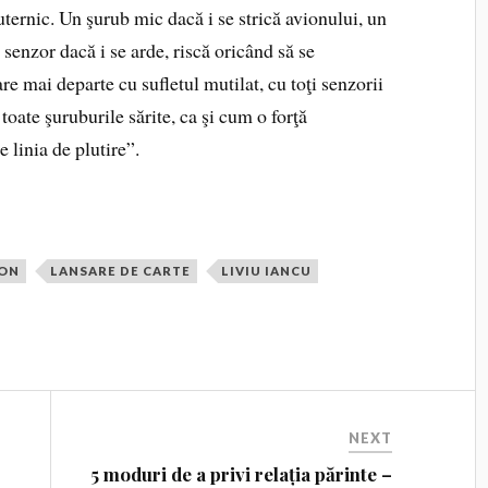
uternic. Un şurub mic dacă i se strică avionului, un
senzor dacă i se arde, riscă oricând să se
 mai departe cu sufletul mutilat, cu toţi senzorii
 toate şuruburile sărite, ca şi cum o forţă
 linia de plutire”.
ION
LANSARE DE CARTE
LIVIU IANCU
NEXT
5 moduri de a privi relația părinte –