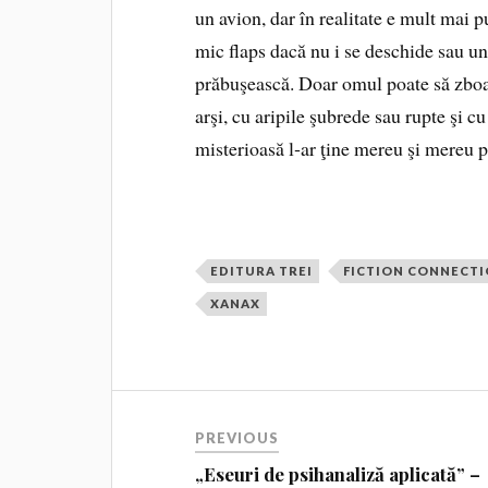
un avion, dar în realitate e mult mai p
mic flaps dacă nu i se deschide sau un 
prăbuşească. Doar omul poate să zboare
arşi, cu aripile şubrede sau rupte şi cu
misterioasă l‐ar ţine mereu şi mereu pe
EDITURA TREI
FICTION CONNECT
XANAX
PREVIOUS
„Eseuri de psihanaliză aplicată” –