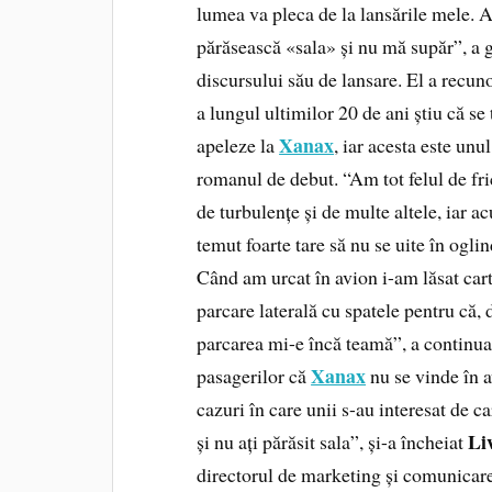
lumea va pleca de la lansările mele. 
părăsească «sala» și nu mă supăr”, a
discursului său de lansare. El a recuno
a lungul ultimilor 20 de ani știu că se
Xanax
apeleze la
, iar acesta este unu
romanul de debut. “Am tot felul de fri
de turbulențe și de multe altele, iar 
temut foarte tare să nu se uite în ogli
Când am urcat în avion i-am lăsat cart
parcare laterală cu spatele pentru că, 
parcarea mi-e încă teamă”, a continuat
Xanax
pasagerilor că
nu se vinde în a
cazuri în care unii s-au interesat de c
Li
și nu ați părăsit sala”, și-a încheiat
directorul de marketing și comunicare 