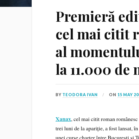
Premieră edi
cel mai citi
al momentului
la 11.000 de 
BY
TEODORA IVAN
ON
15 MAY 20
Xanax
, cel mai citit roman românesc a
trei luni de la apariție, a fost lansat, 
unei curse charter între București și