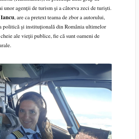
i unor agenții de turism și a câtorva zeci de turiști.
 Iancu
, are ca pretext teama de zbor a autorului,
ia politică și instituțională din România ultimelor
cheie ale vieții publice, fie că sunt oameni de
urale.