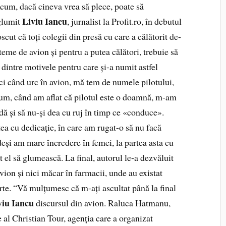
Acum, dacă cineva vrea să plece, poate să
Liviu Iancu
 glumit
, jurnalist la Profit.ro, în debutul
scut că toți colegii din presă cu care a călătorit de-
 teme de avion și pentru a putea călători, trebuie să
l dintre motivele pentru care și-a numit astfel
ci când urc în avion, mă tem de numele pilotului,
acum, când am aflat că pilotul este o doamnă, m-am
ndă și să nu-și dea cu ruj în timp ce «conduce».
ea cu dedicație, în care am rugat-o să nu facă
deși am mare încredere în femei, la partea asta cu
 el să glumească. La final, autorul le-a dezvăluit
vion și nici măcar în farmacii, unde au existat
arte. “Vă mulțumesc că m-ați ascultat până la final
viu Iancu
discursul din avion. Raluca Hatmanu,
al Christian Tour, agenția care a organizat