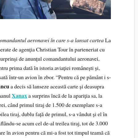
comandantul aeronavei în care s-a lansat cartea
La
perate de agenția Christian Tour în parteneriat cu
surprinși de anunțul comandantului aeronavei,
tru prima dată în istoria aviației românești și,
sată într-un avion în zbor. “Pentru că pe pământ i s-
ancu
a decis să lanseze această carte și deasupra
Xanax
manul
a surprins încă de la apariția sa, la
Trei, când primul tiraj de 1.500 de exemplare s-a
ilea tiraj, dublu față de primul, s-a vândut și el în
flându-se acum cel de-al treilea tiraj, tot de 3.000
re în avion pentru că mi-a fost tot timpul teamă că