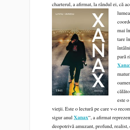
charterul, a afirmat, la rândul ei, că a
lumea 
coordo
mai în
tare î
întâln
pară r
Xana
maturi
oameni
călăto
este o
vieții. Este o lectură pe care v-o reco
Xanax
sigur anul
“, a afirmat reprezen
deopotrivă amuzant, profund, realist, 