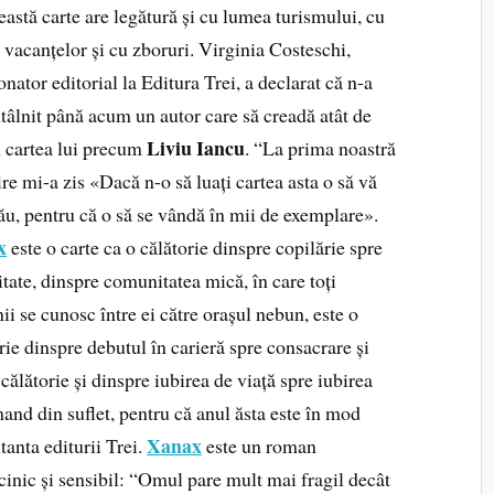
ceastă carte are legătură și cu lumea turismului, cu
vacanțelor și cu zboruri.
Virginia Costeschi,
nator editorial la Editura Trei, a declarat că n-a
tâlnit până acum un autor care să creadă atât de
Liviu Iancu
n cartea lui precum
. “La prima noastră
ire mi-a zis «Dacă n-o să luați cartea asta o să vă
ău, pentru că o să se vândă în mii de exemplare».
x
este o carte ca o călătorie dinspre copilărie spre
tate, dinspre comunitatea mică, în care toți
i se cunosc între ei către orașul nebun, este o
rie dinspre debutul în carieră spre consacrare și
 călătorie și dinspre iubirea de viață spre iubirea
mand din suflet, pentru că anul ăsta este în mod
Xanax
tanta editurii Trei.
este un roman
cinic și sensibil: “Omul pare mult mai fragil decât