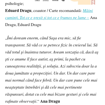
psihologie;
Eduard Dragu
, coautor / Carte recomandată:
Mâini
cuminți. Tot ce e greșit și tot ce e frumos pe lume
–
Ana
Dragu, Eduard Dragu
„
Îmi doream enorm, când Sașa era mic, să fie
transparent. Să văd ce se petrece fizic în creierul lui. Să
văd totul și înaintea tuturor. Aveam senzația că, dacă aș
ști ce anume îl face autist, aș primi, la pachet cu
cunoașterea realității, și soluția. Azi subscriu doar la a
doua jumătate a propoziției. Un dar. Un dar care pare
mai normal când face febră. Un dar care pune cele mai
neașteptate întrebări și dă cele mai pertinente
răspunsuri, dotat cu cele mai bizare gesturi și cele mai
Ana Dragu
rafinate observații
.“