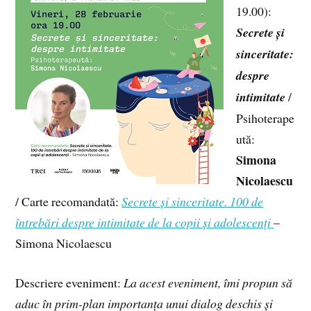
19.00):
Secrete și
sinceritate:
despre
intimitate
/
Psihoterape
ută:
Simona
Nicolaescu
/ Carte recomandată:
Secrete și sinceritate. 100 de
întrebări despre intimitate de la copii și adolescenți
–
Simona Nicolaescu
Descriere eveniment:
La acest eveniment, îmi propun să
aduc în prim-plan importanța unui dialog deschis și