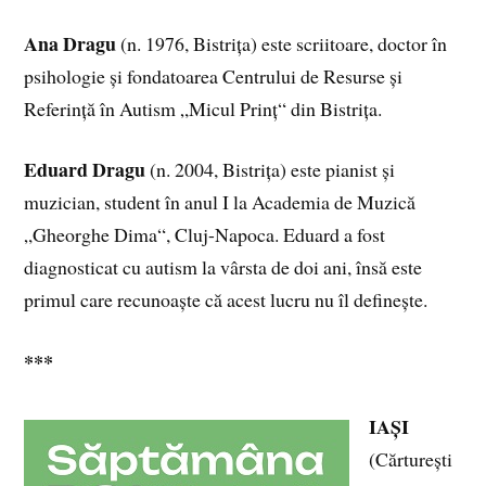
Ana Dragu
(n. 1976, Bistrița) este scriitoare, doctor în
psihologie și fondatoarea Centrului de Resurse și
Referință în Autism „Micul Prinț“ din Bistrița.
Eduard Dragu
(n. 2004, Bistrița) este pianist și
muzician, student în anul I la Academia de Muzică
„Gheorghe Dima“, Cluj-Napoca. Eduard a fost
diagnosticat cu autism la vârsta de doi ani, însă este
primul care recunoaște că acest lucru nu îl definește.
***
IAȘI
(Cărturești