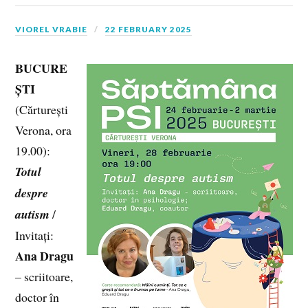
VIOREL VRABIE
22 FEBRUARY 2025
BUCURE
ȘTI
(Cărturești
Verona, ora
19.00):
Totul
despre
autism
/
Invitați:
Ana Dragu
– scriitoare,
doctor în