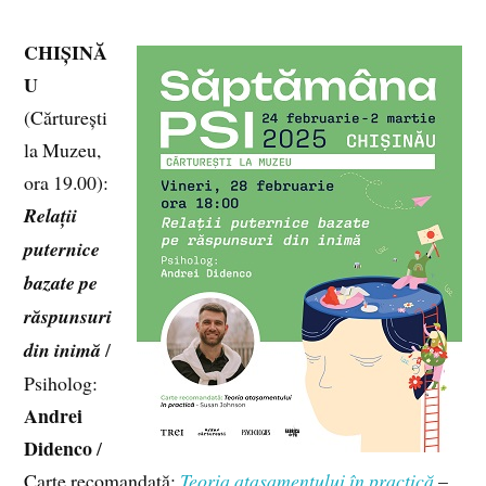
CHIȘINĂ
U
(Cărturești
la Muzeu,
ora 19.00):
Relații
puternice
bazate pe
răspunsuri
din inimă
/
Psiholog:
Andrei
Didenco
/
Carte recomandată:
Teoria atașamentului în practică
–