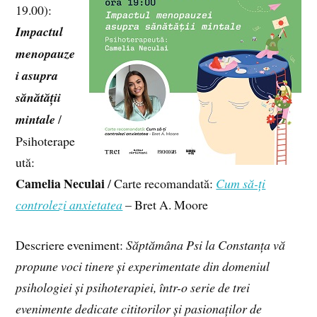
19.00):
Impactul
menopauze
i asupra
sănătății
mintale
/
Psihoterape
ută:
Camelia Neculai
/ Carte recomandată:
Cum să-ți
controlezi anxietatea
– Bret A. Moore
Descriere eveniment:
Săptămâna Psi la Constanța vă
propune voci tinere și experimentate din domeniul
psihologiei și psihoterapiei, într-o serie de trei
evenimente dedicate cititorilor și pasionaților de