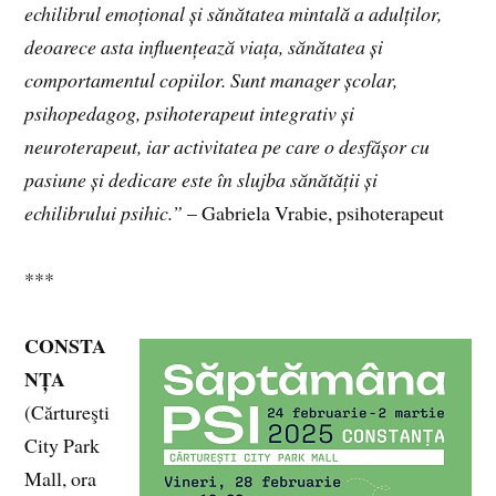
echilibrul emoțional și sănătatea mintală a adulților,
deoarece asta influențează viața, sănătatea și
comportamentul copiilor. Sunt manager școlar,
psihopedagog, psihoterapeut integrativ și
neuroterapeut, iar activitatea pe care o desfășor cu
pasiune și dedicare este în slujba sănătății și
echilibrului psihic.”
– Gabriela Vrabie, psihoterapeut
***
CONSTA
NȚA
(Cărtureşti
City Park
Mall, ora