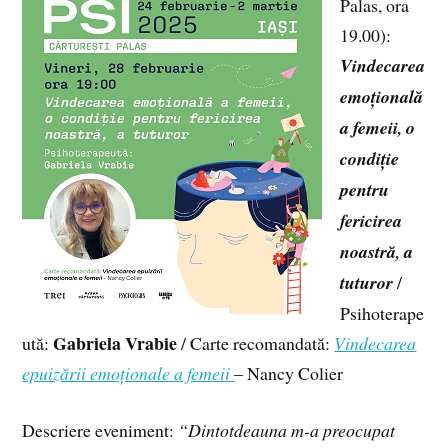
Palas, ora
19.00):
Vindecarea
emoțională
a femeii, o
condiție
pentru
fericirea
noastră, a
tuturor
/
Psihoterape
Gabriela Vrabie
ută:
/ Carte recomandată:
Vindecarea
epuizării emoționale a femeii
– Nancy Colier
Descriere eveniment:
“Dintotdeauna m-a preocupat