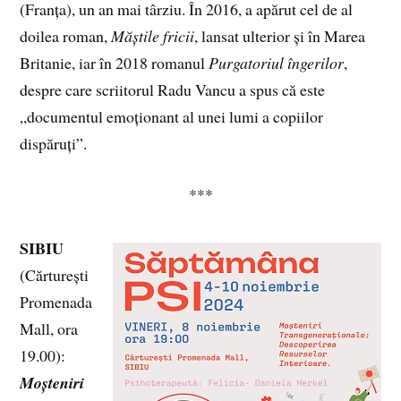
(Franța), un an mai târziu. În 2016, a apărut cel de al
doilea roman,
Măștile fricii
, lansat ulterior și în Marea
Britanie, iar în 2018 romanul
Purgatoriul îngerilor
,
despre care scriitorul Radu Vancu a spus că este
„documentul emoționant al unei lumi a copiilor
dispăruți”.
***
SIBIU
(Cărturești
Promenada
Mall, ora
19.00):
Moșteniri