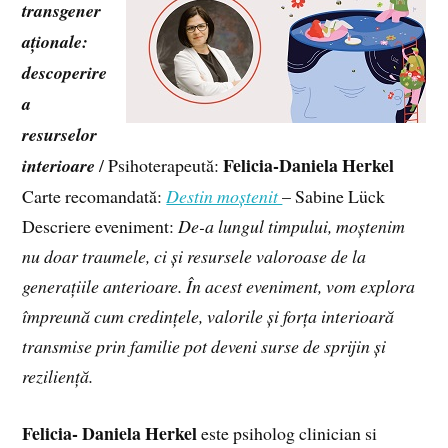
transgener
aționale:
descoperire
a
resurselor
Felicia-Daniela Herkel
interioare
/ Psihoterapeută:
Carte recomandată:
Destin moștenit
– Sabine Lück
Descriere eveniment:
De-a lungul timpului, moștenim
nu doar traumele, ci și resursele valoroase de la
generațiile anterioare. În acest eveniment, vom explora
împreună cum credințele, valorile și forța interioară
transmise prin familie pot deveni surse de sprijin și
reziliență.
Felicia- Daniela Herkel
este psiholog clinician si