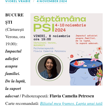
VIOREL VRABIE
4 NOVEMBER 2024
BUCURE
ȘTI
(Cărturești
Verona, ora
19.00):
Impactul
adicției
asupra
familiei.
De la luptă,
la suport
Flavia Camelia Petrescu
adecvat
/ Psihoterapeută:
Carte recomandată:
Băiatul meu frumos. Lupta unui tată