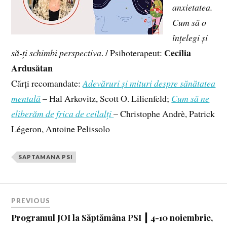
anxietatea.
Cum să o
înțelegi și
Cecilia
să-ți schimbi perspectiva
. / Psihoterapeut:
Ardusătan
Cărți recomandate:
Adevăruri și mituri despre sănătatea
mentală
– Hal Arkovitz, Scott O. Lilienfeld;
Cum să ne
eliberăm de frica de ceilalți
– Christophe Andrè, Patrick
Légeron, Antoine Pelissolo
SAPTAMANA PSI
PREVIOUS
Programul JOI la Săptămâna PSI ┃ 4-10 noiembrie,