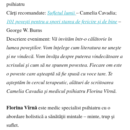
psihiatru
Cărți recomandate:
Sufletul lumii
– Camelia Cavadia;
101 povești pentru a spori starea de fericire și de bine
–
George W. Burns
Descriere eveniment:
Vă invităm într-o călătorie în
lumea poveștilor. Vom înțelege cum literatura ne unește
și ne vindecă. Vom învăța despre puterea vindecătoare a
scrisului și cum să ne spunem povestea. Fiecare om este
o poveste care așteaptă să fie spusă cu voce tare. Te
așteptăm în cercul terapeutic, alături de scriitoarea
Camelia Cavadia și medicul psihiatru Florina Vîrnă.
Florina Vîrnă
este medic specialist psihiatru cu o
abordare holistică a sănătății mintale – minte, trup și
suflet.