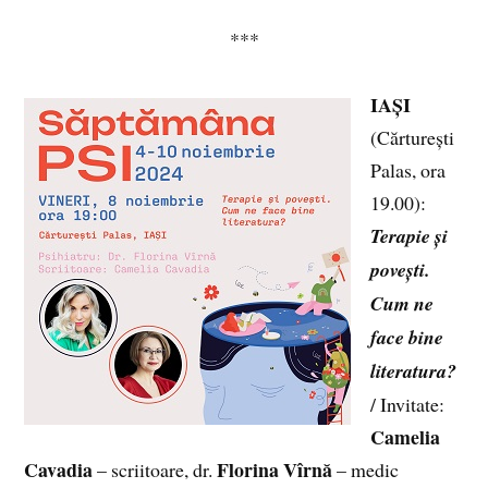
***
IAȘI
(Cărturești
Palas, ora
19.00):
Terapie și
povești.
Cum ne
face bine
literatura?
/ Invitate:
Camelia
Cavadia
Florina Vîrnă
– scriitoare, dr.
– medic