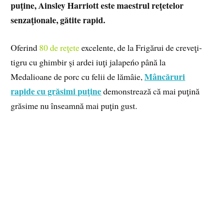
puţine, Ainsley Harriott este maestrul reţetelor
senzaţionale, gătite rapid.
Oferind
80 de reţete
excelente, de la Frigărui de creveţi-
tigru cu ghimbir şi ardei iuţi jalapeńo până la
Mâncăruri
Medalioane de porc cu felii de lămâie,
rapide cu grăsimi puţine
demonstrează că mai puţină
grăsime nu înseamnă mai puţin gust.