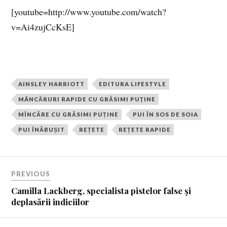
[youtube=http://www.youtube.com/watch?
v=Ai4zujCcKsE]
AINSLEY HARRIOTT
EDITURA LIFESTYLE
MÂNCĂRURI RAPIDE CU GRĂSIMI PUŢINE
MÎNCĂRE CU GRĂSIMI PUȚINE
PUI ÎN SOS DE SOIA
PUI ÎNĂBUȘIT
REȚETE
REȚETE RAPIDE
PREVIOUS
Camilla Lackberg, specialista pistelor false și
deplasării indiciilor