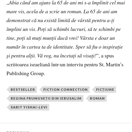
„
Abia când am ajuns la 65 de ani mi s-a împlinit cel mai
mare vis, acela de a scrie un roman. La 65 de ani am
demonstrat că nu există limită de vârstă pentru a-ți
împlini un vis. Poți să schimbi lucruri, să te schimbi pe
tine, poți să muți munții dacă vrei! Vârsta e doar un
număr în cartea ta de identitate. Sper să fiu o inspirație
și pentru alții. Vă rog, nu încetați să visați!
”, a spus
scriitoarea israeliană într-un interviu pentru St. Martin’s
Publishing Group.
BESTSELLER
FICTION CONNECTION
FICȚIUNE
REGINA FRUMUSEȚII DIN IERUSALIM
ROMAN
SARIT YISHAI-LEVI