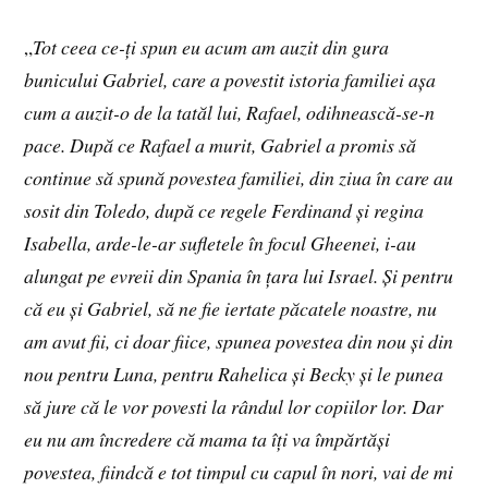
„
Tot ceea ce-ți spun eu acum am auzit din gura
bunicului Gabriel, care a povestit istoria familiei așa
cum a auzit-o de la tatăl lui, Rafael, odihnească-se-n
pace. După ce Rafael a murit, Gabriel a promis să
continue să spună povestea familiei, din ziua în care au
sosit din Toledo, după ce regele Ferdinand și regina
Isabella, arde-le-ar sufletele în focul Gheenei, i-au
alungat pe evreii din Spania în țara lui Israel. Și pentru
că eu și Gabriel, să ne fie iertate păcatele noastre, nu
am avut fii, ci doar fiice, spunea povestea din nou și din
nou pentru Luna, pentru Rahelica și Becky și le punea
să jure că le vor povesti la rândul lor copiilor lor. Dar
eu nu am încredere că mama ta îți va împărtăși
povestea, fiindcă e tot timpul cu capul în nori, vai de mi