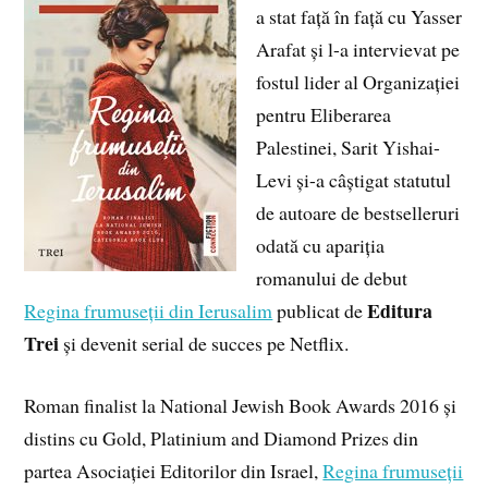
a stat față în față cu Yasser
Arafat și l-a intervievat pe
fostul lider al Organizației
pentru Eliberarea
Palestinei, Sarit Yishai-
Levi și-a câștigat statutul
de autoare de bestselleruri
odată cu apariția
romanului de debut
Editura
Regina frumuseții din Ierusalim
publicat de
Trei
și devenit serial de succes pe Netflix.
Roman finalist la National Jewish Book Awards 2016 și
distins cu Gold, Platinium and Diamond Prizes din
partea Asociației Editorilor din Israel,
Regina frumuseții