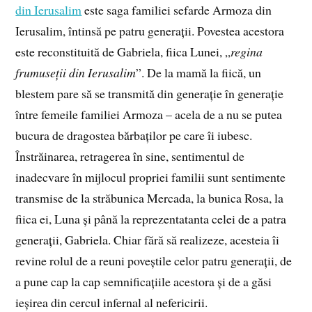
din Ierusalim
este saga familiei sefarde Armoza din
Ierusalim, întinsă pe patru generații. Povestea acestora
este reconstituită de Gabriela, fiica Lunei, „
regina
frumuseții din Ierusalim
”. De la mamă la fiică, un
blestem pare să se transmită din generație în generație
între femeile familiei Armoza – acela de a nu se putea
bucura de dragostea bărbaților pe care îi iubesc.
Înstrăinarea, retragerea în sine, sentimentul de
inadecvare în mijlocul propriei familii sunt sentimente
transmise de la străbunica Mercada, la bunica Rosa, la
fiica ei, Luna și până la reprezentatanta celei de a patra
generații, Gabriela. Chiar fără să realizeze, acesteia îi
revine rolul de a reuni poveștile celor patru generații, de
a pune cap la cap semnificațiile acestora și de a găsi
ieșirea din cercul infernal al nefericirii.