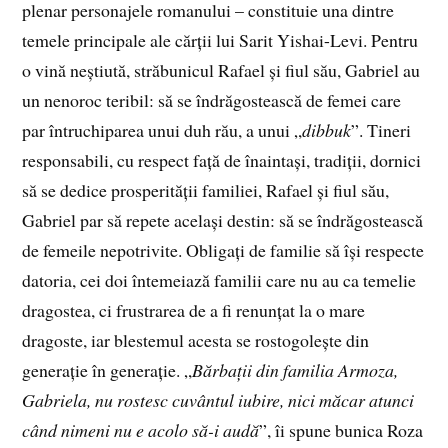
plenar personajele romanului – constituie una dintre
temele principale ale cărții lui Sarit Yishai-Levi. Pentru
o vină neștiută, străbunicul Rafael și fiul său, Gabriel au
un nenoroc teribil: să se îndrăgostească de femei care
par întruchiparea unui duh rău, a unui „
dibbuk
”. Tineri
responsabili, cu respect față de înaintași, tradiții, dornici
să se dedice prosperității familiei, Rafael și fiul său,
Gabriel par să repete același destin: să se îndrăgostească
de femeile nepotrivite. Obligați de familie să își respecte
datoria, cei doi întemeiază familii care nu au ca temelie
dragostea, ci frustrarea de a fi renunțat la o mare
dragoste, iar blestemul acesta se rostogolește din
generație în generație. „
Bărbații din familia Armoza,
Gabriela, nu rostesc cuvântul iubire, nici măcar atunci
când nimeni nu e acolo să-i audă
”, îi spune bunica Roza