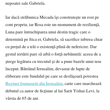
nepoatei sale Gabriela.
Iar dacă străbunica Mecada își construiește un rost pe
cont propriu, iar Rosa este un monument de reziliență,
Luna pare întruchiparea unui destin tragic care o
determină pe fiica ei, Gabriela, să sacrifice iubirea chiar
cu prețul de a trăi o existență plină de nefericire. Dar
gestul iertării pare să aibă o forță nebănuită: aceea de a
șterge legătura cu trecutul și de a pune bazele unui nou
început. Bătrânul Ierusalim, devastat de lupte de
eliberare este fundalul pe care se desfășoară povestea
Reginei frumuseții din Ierusalim
, carte care marchează
debutul ca autor de ficțiune al lui Sarit Yishai-Levi, la
vârsta de 65 de ani.