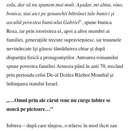
sola, dar să nu spunem mai mult. Așadar, mi alma, vino,
bonica, stai aici pe genunchii bătrânei tale bunici și
ascultă povestea bunicului Gabriel
”, spune bunica
Roza, iar prin istorisirea ei, apoi a altor membri ai
familiei, generațiile trecute supraviețuiesc, iar traumele
nevindecate își găsesc tămăduirea chiar și după
dispariția fizică a protagoniștilor. Autoarea romanului
spune povestea familiei Armoza până în anii 70, trecând
prin perioada celui De-al Doilea Război Mondial și
înființarea statului Israel.
„…Omul prin ale cărui vene nu curge iubire se
usucă pe picioare
…”
Iubirea – după care tânjesc, o trăiesc în mod ilicit sau