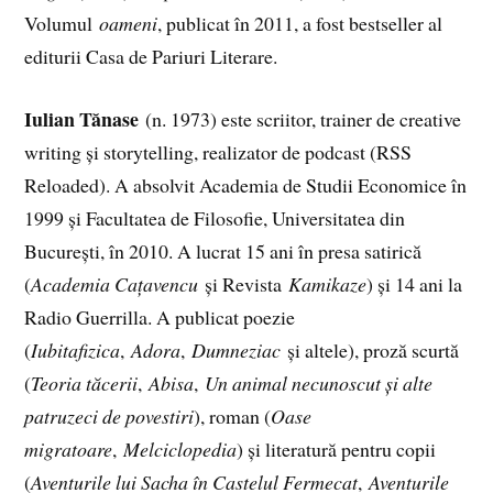
Volumul
oameni
, publicat în 2011, a fost bestseller al
editurii Casa de Pariuri Literare.
Iulian Tănase
(n. 1973) este scriitor, trainer de creative
writing și storytelling, realizator de podcast (RSS
Reloaded). A absolvit Academia de Studii Economice în
1999 și Facultatea de Filosofie, Universitatea din
București, în 2010. A lucrat 15 ani în presa satirică
(
Academia Cațavencu
și Revista
Kamikaze
) și 14 ani la
Radio Guerrilla. A publicat poezie
(
Iubitafizica
,
Adora
,
Dumneziac
și altele), proză scurtă
(
Teoria tăcerii
,
Abisa
,
Un animal necunoscut și alte
patruzeci de povestiri
), roman (
Oase
migratoare
,
Melciclopedia
) și literatură pentru copii
(
Aventurile lui Sacha în Castelul Fermecat
,
Aventurile