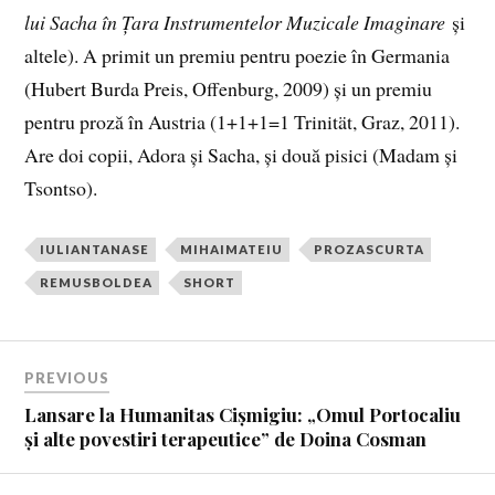
lui Sacha în Țara Instrumentelor Muzicale Imaginare
și
altele). A primit un premiu pentru poezie în Germania
(Hubert Burda Preis, Offenburg, 2009) și un premiu
pentru proză în Austria (1+1+1=1 Trinität, Graz, 2011).
Are doi copii, Adora și Sacha, și două pisici (Madam și
Tsontso).
IULIANTANASE
MIHAIMATEIU
PROZASCURTA
REMUSBOLDEA
SHORT
PREVIOUS
Lansare la Humanitas Cișmigiu: „Omul Portocaliu
și alte povestiri terapeutice” de Doina Cosman