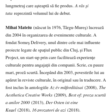
lungmetraj care așteaptă să fie produs.
A râs și
tata
reprezintă volumul lui de debut.
Mihai Mateiu
(născut în 1976, Târgu-Mureș) lucrează
din 2004 în organizarea de evenimente culturale. A
fondat Someș Delivery, unul dintre cele mai influente
proiecte legate de spațiul public din Cluj, și Flux
Project, un start-up prin care facilitează experiențe
culturale pentru angajații din companii. Scrie, cu pauze
mari, proză scurtă. Începând din 2003, povestirile lui au
apărut în reviste culturale, în original sau în traducere. A
fost inclus în antologiile
Az év műfordításai
(2008),
The
Aesthetica Creative Works
(2009),
Best of: proza scurtă
a anilor 2000
(2013),
Der Osten ist eine
Kugel
(2018),
16 prozatori de azi
(2018).