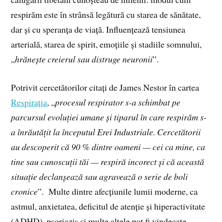
respirăm este în strânsă legătură cu starea de sănătate,
dar și cu speranța de viață. Influențează tensiunea
arterială, starea de spirit, emoțiile și stadiile somnului,
„
hrănește creierul sau distruge neuronii
”.
Potrivit cercetătorilor citați de James Nestor în cartea
Respirația
, „
procesul respirator s-a schimbat pe
parcursul evoluției umane și tiparul în care respirăm s-
a înrăutățit la începutul Erei Industriale. Cercetătorii
au descoperit că 90 % dintre oameni — cei ca mine, ca
tine sau cunoscuții tăi — respiră incorect și că această
situație declanșează sau agravează o serie de boli
cronice
”. Multe dintre afecțiunile lumii moderne, ca
astmul, anxietatea, deficitul de atenție și hiperactivitate
(ADHD), psoriazis și multe altele pot fi vindecate