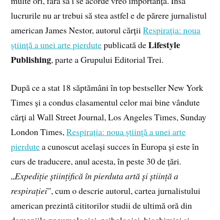
multe ori, fără să i se acorde vreo importanță. Însă
lucrurile nu ar trebui să stea astfel e de părere jurnalistul
american James Nestor, autorul cărții
Respiraţia: noua
Lifestyle
ştiinţă a unei arte pierdute
publicată de
Publishing
, parte a Grupului Editorial Trei.
După ce a stat 18 săptămâni în top bestseller New York
Times și a condus clasamentul celor mai bine vândute
cărți al Wall Street Journal, Los Angeles Times, Sunday
London Times,
Respirația: noua ştiinţă a unei arte
pierdute
a cunoscut același succes în Europa și este în
curs de traducere, anul acesta, în peste 30 de țări.
„
Expediție științifică în pierduta artă și știință a
respirației
”, cum o descrie autorul, cartea jurnalistului
american prezintă cititorilor studii de ultimă oră din
domeniile pneumologiei, psihologiei, biochimiei și