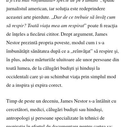
jurnalistul american, iar soluția este redeprindere
aceastei arte pierdute. „
Dar de ce trebuie să învăț cum
să respir? Toată viața mea am respirat
” poate fi reacția
de înțeles a fiecărui cititor. Drept argument, James
Nestor prezintă propria poveste, modul cum i s-a
îmbunătățit sănătatea după ce a „reînvățat” să respire și,
în plus, aduce mărturiile uluitoare ale unor persoane din
toată lumea, de la călugări budiști și hinduși la
occidentali care și-au schimbat viața prin simplul mod
de a inspira și expira corect.
Timp de peste un deceniu, James Nestor s-a întâlnit cu
cercetători, medici, călugări budiști sau hinduși,
antropologi și persoane specializate în tehnici de
respirație în efortul de documentare pentru cartea sa: