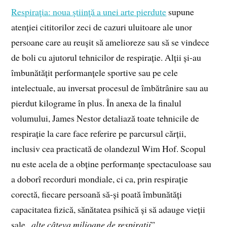
Respiraţia: noua ştiinţă a unei arte pierdute
supune
atenției cititorilor zeci de cazuri uluitoare ale unor
persoane care au reușit să amelioreze sau să se vindece
de boli cu ajutorul tehnicilor de respirație. Alții și-au
îmbunătățit performanțele sportive sau pe cele
intelectuale, au inversat procesul de îmbătrânire sau au
pierdut kilograme în plus. În anexa de la finalul
volumului, James Nestor detaliază toate tehnicile de
respirație la care face referire pe parcursul cărții,
inclusiv cea practicată de olandezul Wim Hof. Scopul
nu este acela de a obține performanțe spectaculoase sau
a doborî recorduri mondiale, ci ca, prin respirație
corectă, fiecare persoană să-și poată îmbunătăți
capacitatea fizică, sănătatea psihică și să adauge vieții
sale „
alte câteva milioane de respirații
”.