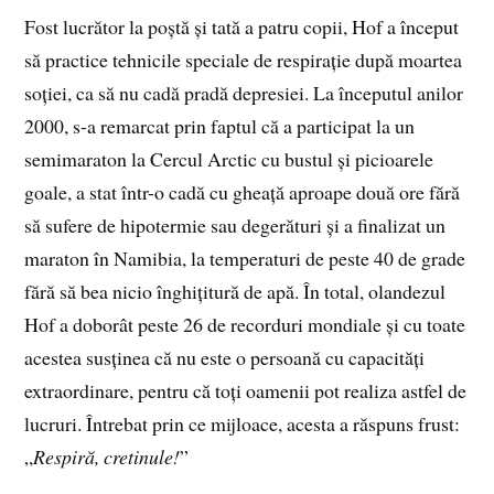
Fost lucrător la poștă și tată a patru copii, Hof a început
să practice tehnicile speciale de respirație după moartea
soției, ca să nu cadă pradă depresiei. La începutul anilor
2000, s-a remarcat prin faptul că a participat la un
semimaraton la Cercul Arctic cu bustul și picioarele
goale, a stat într-o cadă cu gheață aproape două ore fără
să sufere de hipotermie sau degerături și a finalizat un
maraton în Namibia, la temperaturi de peste 40 de grade
fără să bea nicio înghițitură de apă. În total, olandezul
Hof a doborât peste 26 de recorduri mondiale și cu toate
acestea susținea că nu este o persoană cu capacități
extraordinare, pentru că toți oamenii pot realiza astfel de
lucruri. Întrebat prin ce mijloace, acesta a răspuns frust:
„
Respiră, cretinule!
”