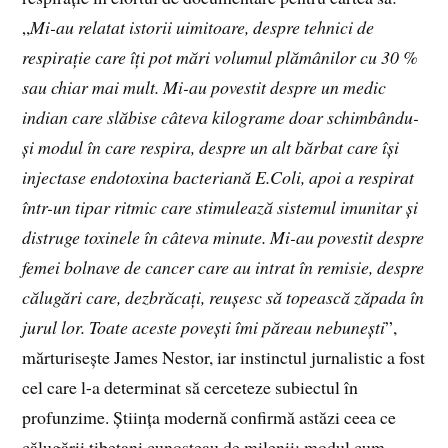
„
Mi-au relatat istorii uimitoare, despre tehnici de
respirație care îți pot mări volumul plămânilor cu 30 %
sau chiar mai mult. Mi-au povestit despre un medic
indian care slăbise câteva kilograme doar schimbându-
și modul în care respira, despre un alt bărbat care își
injectase endotoxina bacteriană E.Coli, apoi a respirat
într-un tipar ritmic care stimulează sistemul imunitar și
distruge toxinele în câteva minute. Mi-au povestit despre
femei bolnave de cancer care au intrat în remisie, despre
călugări care, dezbrăcați, reușesc să topească zăpada în
jurul lor. Toate aceste povești îmi păreau nebunești
”,
mărturisește James Nestor, iar instinctul jurnalistic a fost
cel care l-a determinat să cerceteze subiectul în
profunzime. Știința modernă confirmă astăzi ceea ce
călugării tibetani cunoșteau de milenii: modul cum