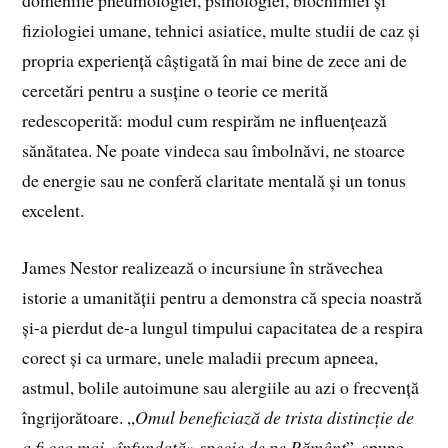
fiziologiei umane, tehnici asiatice, multe studii de caz și
propria experiență câștigată în mai bine de zece ani de
cercetări pentru a susține o teorie ce merită
redescoperită: modul cum respirăm ne influențează
sănătatea. Ne poate vindeca sau îmbolnăvi, ne stoarce
de energie sau ne conferă claritate mentală și un tonus
excelent.
James Nestor realizează o incursiune în străvechea
istorie a umanității pentru a demonstra că specia noastră
și-a pierdut de-a lungul timpului capacitatea de a respira
corect și ca urmare, unele maladii precum apneea,
astmul, bolile autoimune sau alergiile au azi o frecvență
îngrijorătoare. „
Omul beneficiază de trista distincție de
a fi cea mai «înfundată» specie de pe Pământ
”, spune