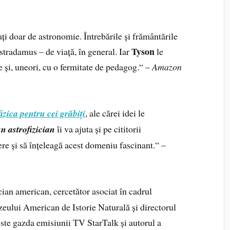
ați doar de astronomie. Întrebările și frământările
Tyson
Nostradamus – de viață, în general. Iar
le
și, uneori, cu o fermitate de pedagog.“ –
Amazon
izica pentru cei grăbiți
, ale cărei idei le
un astrofizician
îi va ajuta și pe cititorii
ere și să înțeleagă acest domeniu fascinant.“ –
cian american, cercetător asociat în cadrul
eului American de Istorie Naturală și directorul
ste gazda emisiunii TV StarTalk și autorul a