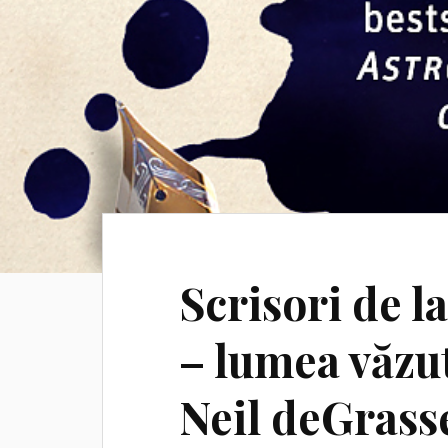
Scrisori de l
– lumea văzut
Neil deGrass