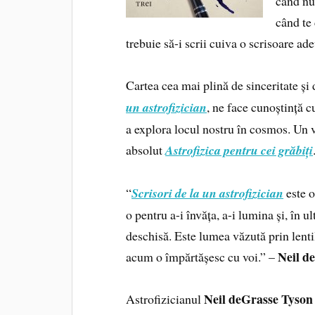
când nu
când te 
trebuie să-i scrii cuiva o scrisoare ad
Cartea cea mai plină de sinceritate și
un astrofizician
, ne face cunoștință c
a explora locul nostru în cosmos. Un 
absolut
Astrofizica pentru cei grăbiți
“
Scrisori de la un astrofizician
este o
o pentru a-i învăța, a-i lumina și, în u
deschisă. Este lumea văzută prin lenti
Neil d
acum o împărtășesc cu voi.” –
Neil deGrasse Tyson
Astrofizicianul