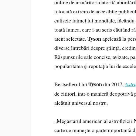
online de urmăritori datorită abordăril
totodată extrem de accesibile publicu
culisele faimei lui mondiale, făcând
toată lumea, care i-au scris căutând r
Tyson
atent selectate,
apelează la per
diverse întrebări despre știință, credin
Răspunsurile sale concise, avizate, p
popularitatea și reputația lui de excel
Tyson
Bestsellerul lui
din 2017,
Astro
de cititori, într-o manieră deopotrivă 
alcătuit universul nostru.
„Megastarul american al astrofizicii
carte ce reunește o parte importantă d