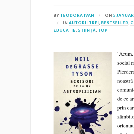
BY
TEODORA IVAN
ON
5 JANUAR
IN
AUTORII TREI
,
BESTSELLER
,
C
EDUCAȚIE
,
ȘTIINȚĂ
,
TOP
“Acum, 
social m
Pierder
noastră 
comunic
de ce ar
prin ca
zâmbito
orientat