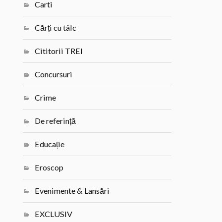
Carti
Cărți cu tâlc
Cititorii TREI
Concursuri
Crime
De referință
Educație
Eroscop
Evenimente & Lansări
EXCLUSIV