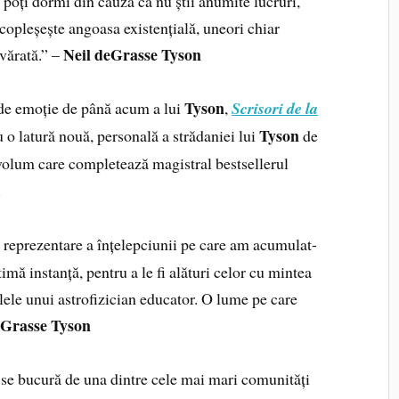
 poți dormi din cauză că nu știi anumite lucruri,
copleșește angoasa existențială, uneori chiar
Neil deGrasse Tyson
evărată.” –
Tyson
 de emoție de până acum a lui
,
Scrisori de la
Tyson
u o latură nouă, personală a strădaniei lui
de
volum care completează magistral bestsellerul
.
 reprezentare a înțelepciunii pe care am acumulat-
ltimă instanță, pentru a le fi alături celor cu mintea
lele unui astrofizician educator. O lume pe care
eGrasse Tyson
se bucură de una dintre cele mai mari comunități