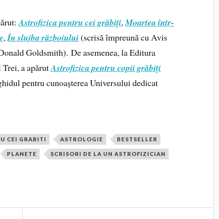
părut:
Astrofizica pentru cei grăbiți
,
Moartea într-
e
,
În slujba războiului
(scrisă împreună cu Avis
Donald Goldsmith). De asemenea, la Editura
 Trei, a apărut
Astrofizica pentru copii grăbiți
hidul pentru cunoașterea Universului dedicat
U CEI GRABITI
ASTROLOGIE
BESTSELLER
PLANETE
SCRISORI DE LA UN ASTROFIZICIAN