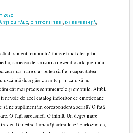
Y 2022
ĂRȚI CU TÂLC
,
CITITORII TREI
,
DE REFERINȚĂ
,
când oamenii comunică între ei mai ales prin
edia, scrierea de scrisori a devenit o artă pierdută.
ea cea mai mare s-ar putea să fie incapacitatea
crescândă de a găsi cuvinte prin care să ne
ăm cât mai precis sentimentele și emoțiile. Altfel,
 fi nevoie de acel catalog înfloritor de emoticoane
re să ne suplimentăm corespondența scrisă? O față
are. O față sarcastică. O inimă. Un deget mare
 în sus. Dar când lumea îți stimulează curiozitatea,