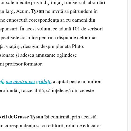
or sale inedite privind știința și universul, abordări
Tyson
lui larg. Acum,
ne invită să pătrundem în
u-ne cunoscută corespondența sa cu oameni din
ăspunsuri. În acest volum, ce adună 101 de scrisori
spectivele cosmice pentru a răspunde celor mai
ță, viață și, desigur, despre planeta Pluto.
asionate și adesea amuzante oglindesc
ent profesor formator.
fizica pentru cei grăbiți
, a ajutat peste un milion
profundă și accesibilă, să înțeleagă din ce este
Neil deGrasse Tyson
își confirmă, prin această
in corespondența sa cu cititorii, rolul de educator