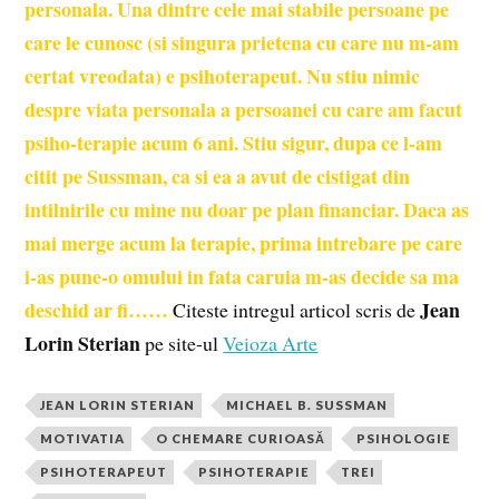
personala. Una dintre cele mai stabile persoane pe
care le cunosc (si singura prietena cu care nu m-am
certat vreodata) e psihoterapeut. Nu stiu nimic
despre viata personala a persoanei cu care am facut
psiho-terapie acum 6 ani. Stiu sigur, dupa ce l-am
citit pe Sussman, ca si ea a avut de cistigat din
intilnirile cu mine nu doar pe plan financiar. Daca as
mai merge acum la terapie, prima intrebare pe care
i-as pune-o omului in fata caruia m-as decide sa ma
deschid ar fi……
.
Jean
Citeste intregul articol scris de
Lorin Sterian
pe site-ul
Veioza Arte
JEAN LORIN STERIAN
MICHAEL B. SUSSMAN
MOTIVATIA
O CHEMARE CURIOASĂ
PSIHOLOGIE
PSIHOTERAPEUT
PSIHOTERAPIE
TREI